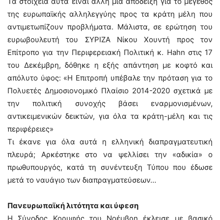
Τα στοιχεία αυτά είναι άλλη μία απόδειξη για το μέγεθος
της ευρωπαϊκής αλληλεγγύης προς τα κράτη μέλη που
αντιμετωπίζουν προβλήματα. Μάλιστα, σε ερώτηση του
ευρωβουλευτή του ΣΥΡΙΖΑ Νίκου Χουντή προς τον
Επίτροπο για την Περιφερειακή Πολιτική κ. Hahn στις 17
του Δεκέμβρη, δόθηκε η εξής απάντηση με κοφτό και
απόλυτο ύφος: «Η Επιτροπή υπέβαλε την πρόταση για το
Πολυετές Δημοσιονομικό Πλαίσιο 2014-2020 σχετικά με
την πολιτική συνοχής βάσει εναρμονισμένων,
αντικειμενικών δεικτών, για όλα τα κράτη-μέλη και τις
περιφέρειες»
Τι έκανε για όλα αυτά η ελληνική διαπραγματευτική
πλευρά; Αρκέστηκε στο να ψελλίσει την «αδικία» ο
πρωθυπουργός, κατά τη συνέντευξη Τύπου που έδωσε
μετά το ναυάγιο των διαπραγματεύσεων…
Πανευρωπαϊκή λιτότητα και ύφεση
Η Σύνοδος Κορυφής του Νοέμβρη έκλεισε με βασικό