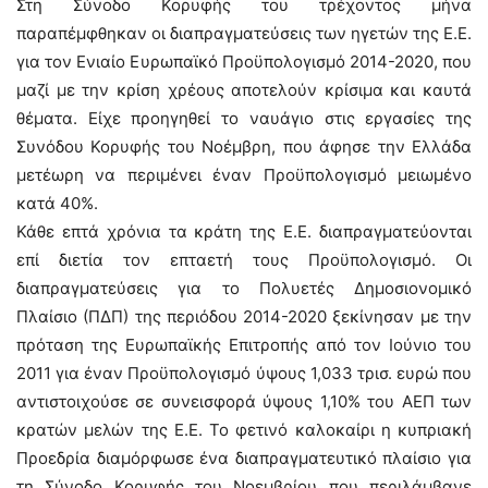
Στη Σύνοδο Κορυφής του τρέχοντος μήνα
παραπέμφθηκαν οι διαπραγματεύσεις των ηγετών της Ε.Ε.
για τον Ενιαίο Ευρωπαϊκό Προϋπολογισμό 2014-2020, που
μαζί με την κρίση χρέους αποτελούν κρίσιμα και καυτά
θέματα. Είχε προηγηθεί το ναυάγιο στις εργασίες της
Συνόδου Κορυφής του Νοέμβρη, που άφησε την Ελλάδα
μετέωρη να περιμένει έναν Προϋπολογισμό μειωμένο
κατά 40%.
Κάθε επτά χρόνια τα κράτη της Ε.Ε. διαπραγματεύονται
επί διετία τον επταετή τους Προϋπολογισμό. Οι
διαπραγματεύσεις για το Πολυετές Δημοσιονομικό
Πλαίσιο (ΠΔΠ) της περιόδου 2014-2020 ξεκίνησαν με την
πρόταση της Ευρωπαϊκής Επιτροπής από τον Ιούνιο του
2011 για έναν Προϋπολογισμό ύψους 1,033 τρισ. ευρώ που
αντιστοιχούσε σε συνεισφορά ύψους 1,10% του ΑΕΠ των
κρατών μελών της Ε.Ε. Το φετινό καλοκαίρι η κυπριακή
Προεδρία διαμόρφωσε ένα διαπραγματευτικό πλαίσιο για
τη Σύνοδο Κορυφής του Νοεμβρίου που περιλάμβανε