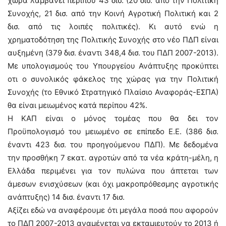
χώρα λαμβάνει περίπου 43 δισ. (20 δισ. από την Πολιτική
Συνοχής, 21 δισ. από την Κοινή Αγροτική Πολιτική και 2
δισ. από τις λοιπές πολιτικές). Κι αυτό ενώ η
χρηματοδότηση της Πολιτικής Συνοχής στο νέο ΠΔΠ είναι
αυξημένη (379 δισ. έναντι 348,4 δισ. του ΠΔΠ 2007-2013).
Με υπολογισμούς του Υπουργείου Ανάπτυξης προκύπτει
οτι ο συνολικός φάκελος της χώρας για την Πολιτική
Συνοχής (το Εθνικό Στρατηγικό Πλαίσιο Αναφοράς-ΕΣΠΑ)
θα είναι μειωμένος κατά περίπου 42%.
Η ΚΑΠ είναι ο μόνος τομέας που θα δει τον
Προϋπολογισμό του μειωμένο σε επίπεδο Ε.Ε. (386 δισ.
έναντι 423 δισ. του προηγούμενου ΠΔΠ). Με δεδομένα
την προσθήκη 7 εκατ. αγροτών από τα νέα κράτη-μέλη, η
Ελλάδα περιμένει για τον πυλώνα που άπτεται των
άμεσων ενισχύσεων (και όχι μακροπρόθεσμης αγροτικής
ανάπτυξης) 14 δισ. έναντι 17 δισ.
Αξίζει εδώ να αναφέρουμε ότι μεγάλα ποσά που αφορούν
το ΠΔΠ 2007-2013 αναμένεται να εκταμιευτούν το 2013 ή