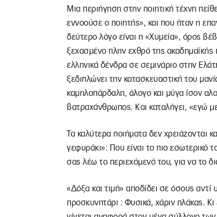
Μια περιήγηση στην ποιητική τέχνη πείθ
εννοούσε ο ποιητής», και που ήταν η ε
δεύτερο λόγο είναι η «Χυμεία», όρος βέ
ξεχασμένο πλην εχθρό της ακαδημαϊκής π
ελληνικά δένδρα σε σεμινάριο στην Ελάτη
ξεδιπλώνει την κατασκευαστική του μανί
καμηλοπάρδαλη, άλογο και μύγα ίσον αλ
βατραχάνθρωπος. Και καταλήγει, «εγώ μ
Τα καλύτερα ποιήματα δεν χρειάζονται καν
γεφυράκι»: Που είναι το πιο εσωτερικό τ
σας λέω το περιεχόμενό του, για να το δ
«Δόξα και τιμή» αποδίδει σε όσους αντί
προσκυνητάρι : Φυσικά, χάριν πλάκας. Κι ε
γίνεται αναφορά στον μέγα σύλλογο των