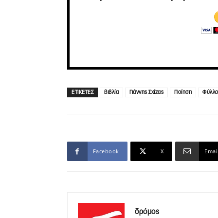
ΕΤΙΚΕΤΕΣ
βιβλία
Γιάννης Σχίζας
Ποίηση
Φύλλο
Facebook
X
Emai
δρόμος