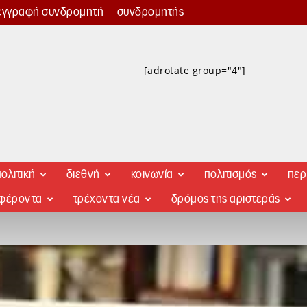
εγγραφή συνδρομητή
συνδρομητής
[adrotate group="4"]
ολιτική
διεθνή
κοινωνία
πολιτισμός
περ
αφέροντα
τρέχοντα νέα
δρόμος της αριστεράς