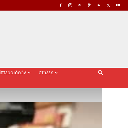
ίπτερο ιδεών
στήλες