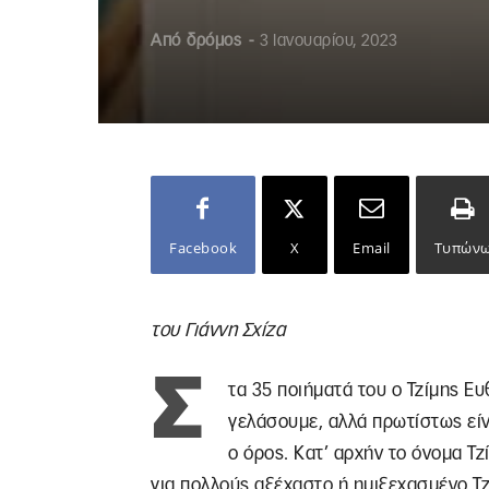
Από
δρόμος
-
3 Ιανουαρίου, 2023
Facebook
X
Email
Τυπών
του Γιάννη Σχίζα
Σ
τα 35 ποιήματά του ο Τζίμης Ε
γελάσουμε, αλλά πρωτίστως είν
ο όρος. Κατ’ αρχήν το όνομα Τζ
για πολλούς αξέχαστο ή ημιξεχασμένο Τ