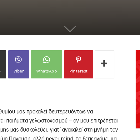
ω
Viber
WhatsApp
Pinterest
υθυμίου μας προκαλεί δευτερευόντως να
αι ποιήματα γελωστοχασμού – αν μου επιτρέπεται
ίμης μας δυσκολεύει, γιατί ανακαλεί στη μνήμη τον
ζίμη Πανούση, αλλά
never
mind
, το ξεπερνάμε μια