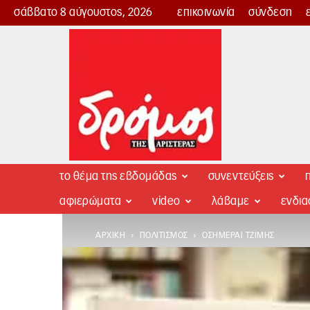
σάββατο 8 αύγουστος, 2026
επικοινωνία
σύνδεση
Δρόμος
της
Αριστεράς
το θέμα της εβδομάδας
συνεντεύξεις
π
αφιερώματα
video
λάβαμε
ενδι
ΑΡΧΙΚΉ
ΠΟΛΙΤΙΣΜΌΣ
ΟΣΗΜΈΡΑΙ ΤΖΊΜΗΣ