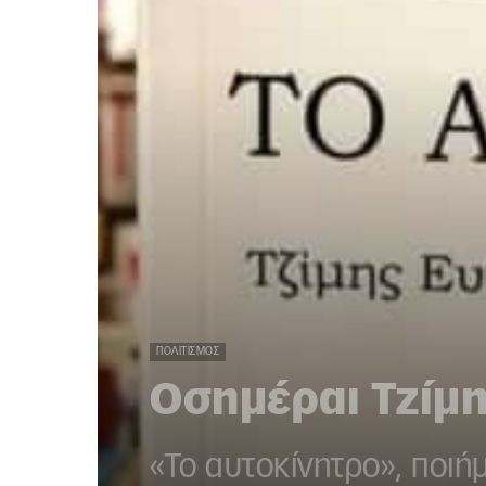
ΠΟΛΙΤΙΣΜΌΣ
Οσημέραι Τζίμ
«Το αυτοκίνητρο», ποιή