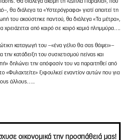
ασης. Θα διάλεγα ακόμη τη «Δίπλα Παραλία», που
κό–, θα διάλεγα τα «Υστερόγραφα» γιατί απαιτεί τη
ιωπή του ακούστηκε παντού, θα διάλεγα «Τα μέτρα»,
να χρειάζεται από καιρό σε καιρό καμιά πλημμύρα….
ιώτικη καταγωγή του –«ένα γέλιο θα σας θάψει»–
α την κατάδειξη του συσχετισμού πείνας και
πή» δηλώνει την απόφασίν του να παραιτηθεί από
στο «Φυλαχτείτε» ξιφουλκεί εναντίον αυτών που για
τους άλλους…..
σχυσε οικονομικά την προσπάθειά μας!