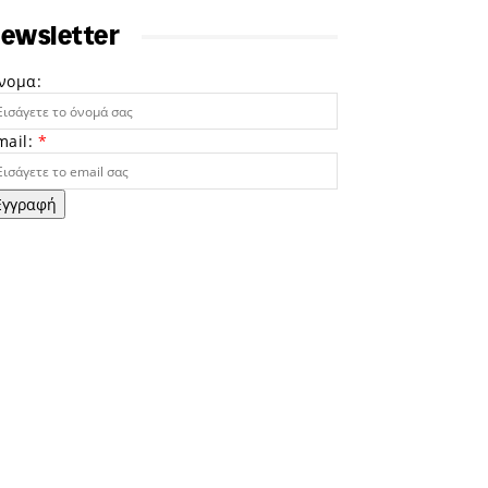
ewsletter
νομα:
mail:
*
Εγγραφή