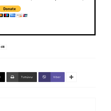
 618
l
Τυπώνω
Viber