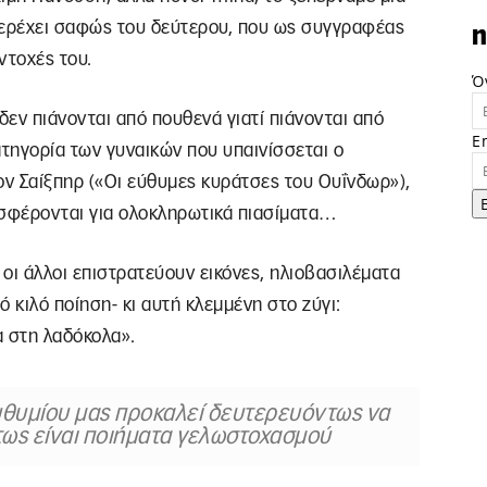
περέχει σαφώς του δεύτερου, που ως συγγραφέας
n
ντοχές του.
Ό
 δεν πιάνονται από πουθενά γιατί πιάνονται από
E
ατηγορία των γυναικών που υπαινίσσεται ο
ν Σαίξπηρ («Οι εύθυμες κυράτσες του Ουΐνδωρ»),
οσφέρονται για ολοκληρωτικά πιασίματα…
 οι άλλοι επιστρατεύουν εικόνες, ηλιοβασιλέματα
ό κιλό ποίηση- κι αυτή κλεμμένη στο ζύγι:
α στη λαδόκολα».
Ευθυμίου μας προκαλεί δευτερευόντως να
ως είναι ποιήματα γελωστοχασμού