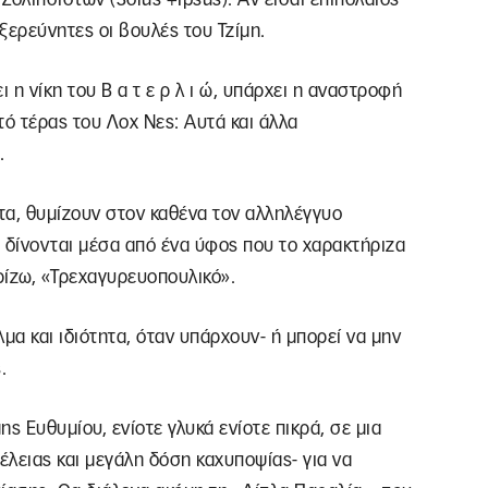
ξερεύνητες οι βουλές του Τζίμη.
 η νίκη του Β α τ ε ρ λ ι ώ, υπάρχει η αναστροφή
τό τέρας του Λοχ Νες: Αυτά και άλλα
.
τα, θυμίζουν στον καθένα τον αλληλέγγυο
 δίνονται μέσα από ένα ύφος που το χαρακτήριζα
ρίζω, «Τρεχαγυρευοπουλικό».
μα και ιδιότητα, όταν υπάρχουν- ή μπορεί να μην
.
ης Ευθυμίου, ενίοτε γλυκά ενίοτε πικρά, σε μια
έλειας και μεγάλη δόση καχυποψίας- για να