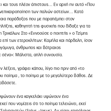
ει και τους πλέον άπιστους… Εν αρχή ην αυτό «Που
πανεπικαιροποίηση των παλιών αστείων… Κατά
βαια παράδοξος που με παραπέμπει στον
λήξης, καθηγητή της φυσικής που δίδαξε για τα
 Τρικάλων. Στο «Εννοούσε ο ποιητής » ο Τζίμης
α επί των ετεροκλήτων: Καμήλα και πάρδαλη, ίσον
ογόμυγα, άνθρωπος και βάτραχος
ε σένα»: Μάλιστα, απλή συνουσία.
 λέξεις, γράφει κάπου, λίγο πιο πριν από «το
ου ποίημα , το ποίημα με το μεγαλύτερο βάθος. Δε
ιαβάσετε.
 υψώνουν ένα καγκελάκι υψώνουν ένα
κεί που νομίζεις ότι το ποίημα τελειώνει, εκεί
 Σολιπσιστών (
Solus
+
Ipsus
).
A
ν είσαι επιπόλαιος