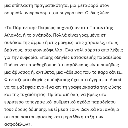
μια επίπλαστη πραγματικότητα, μια μεταφορά στον
σουρεάλ ονειρόκοσμο του συγγραφέα. Ο ίδιος λέει:
«Τα Πάρανταης Πέηπερς συχνάζουν στα Παραντάης
Άιλανδς, ή το ανάποδο. Πολλά είναι γραμμένα στ’
αυλάκια της άμμου ή στις ρωγμές, στις χαρακιές, στους
βράχους, στα φοινικόφυλλα. Ένα χαλί αόρατο από λέξεις
για την ευφορία. Επίσης οδηγίες κατασκευής παραδείσου.
Πρέπει να παραδεχθούμε ότι παράδεισος είναι συνήθως
μια άβυσσος ή, αντίθετα, μια -άδεισος που το παρακάνει…
Φαντάζομαι οδηγίες πρόσβασης έχει στα έγγραφα. Αρκεί
να τα μαζέψεις ένα-ένα απ’ τη γραφειοκρατία της φύσης
και της τυχαιότητας. Πρώτα απ’ όλα, να βρεις στο
ευρύτερο τοπογραφικό-ρυθμιστικό σχέδιο παραδείσου
τους όρους δόμησης. Εκεί μέσα ζουν ιδανικά και ανάξια
οι παρείσακτοι εραστές και η εραλδική τάξη των
ασφοδέλων».