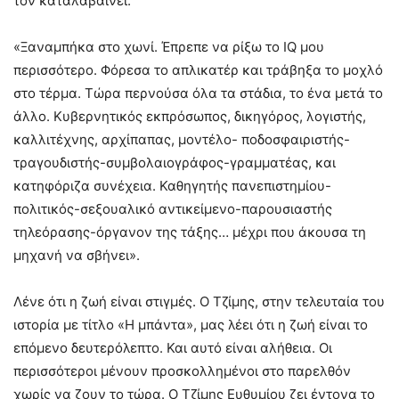
τον καταλαβαίνει:
«Ξαναμπήκα στο χωνί. Έπρεπε να ρίξω το IQ μου
περισσότερο. Φόρεσα το απλικατέρ και τράβηξα το μοχλό
στο τέρμα. Τώρα περνούσα όλα τα στάδια, το ένα μετά το
άλλο. Κυβερνητικός εκπρόσωπος, δικηγόρος, λογιστής,
καλλιτέχνης, αρχίπαπας, μοντέλο- ποδοσφαιριστής-
τραγουδιστής-συμβολαιογράφος-γραμματέας, και
κατηφόριζα συνέχεια. Καθηγητής πανεπιστημίου-
πολιτικός-σεξουαλικό αντικείμενο-παρουσιαστής
τηλεόρασης-όργανον της τάξης… μέχρι που άκουσα τη
μηχανή να σβήνει».
Λένε ότι η ζωή είναι στιγμές. Ο Τζίμης, στην τελευταία του
ιστορία με τίτλο «Η μπάντα», μας λέει ότι η ζωή είναι το
επόμενο δευτερόλεπτο. Και αυτό είναι αλήθεια. Οι
περισσότεροι μένουν προσκολλημένοι στο παρελθόν
χωρίς να ζουν το τώρα. Ο Τζίμης Ευθυμίου ζει έντονα το