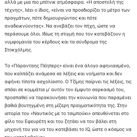
αλλά με μια πιο μπίτνικ ατμόσφαιρα. «Η αποστολή της
τέχνης», λέει ο ίδιος, «είναι να προσδιορίζει το μέτρο των
πραγμάτων, πότε δημιουργώντας και πότε
αναδεικνύοντας». Να ανεβάζει τον πήχη, ώστε να
περάσουμε όλοι. Ιδίως τη στιγμή που τον κατεβάζουν η
νυμφομανία του κέρδους και τα σύνδρομα της
Στοκχόλμης.
Το «Πάρανταης Πέηπερς» είναι ένα άλογο αφηνιασμένο,
που καλπάζει ανάμεσα σε λέξεις και νοήματα και δεν
αφήνει τίποτα ασχολίαστο. Ο Τζίμης παίρνει τις λέξεις, τις
σπάει σε κομμάτια μ’ αυτόν τον έμφυτο σαρκασμό του,
προσπαθεί να ταρακουνήσει την κοινωνία που παραμένει
βαθιά βουτηγμένη στη μίζερη πραγματικότητα της. Στην
ιστορία του «Ναυτικός με το τσιμπούκι» απευθύνεται στο
φίλο του Εφευρέτη και του ζητάει να τον βάλει στη
μηχανή του για να του κατεβάσει το IQ, ώστε ο κόσμος να