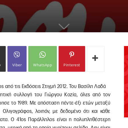
ω
Viber
WhatsApp
Pinterest
ς από τις Εκδόσεις Στιγμή 2012. Του Βασίλη Λαδά
ητική συλλογή του Γιώργου Κοζία, όλες από τον
ρησε το 1989. Με απόσταση πέντε-έξι ετών μεταξύ
 Ολιγογράφος, λοιπόν, με δεδομένο ότι και κάθε
ήματα. Ο 41ος Παράλληλος είναι η πολυπληθέστερη
α, μερικά από τα οποία γυρίζουν σελίδα. Δεν είναι