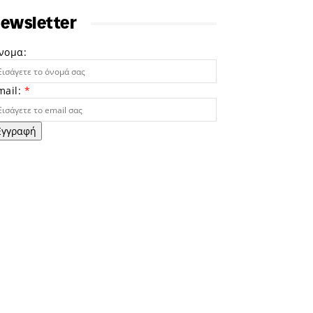
ewsletter
νομα:
mail:
*
Εγγραφή