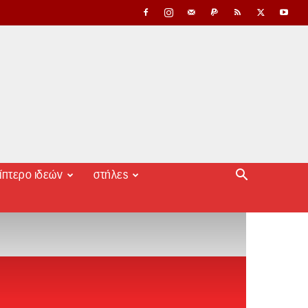
ίπτερο ιδεών
στήλες