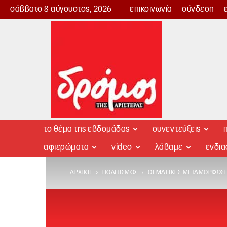
σάββατο 8 αύγουστος, 2026
επικοινωνία
σύνδεση
Δρόμος
της
Αριστεράς
το θέμα της εβδομάδας
συνεντεύξεις
π
αφιερώματα
video
λάβαμε
ενδι
ΑΡΧΙΚΉ
ΠΟΛΙΤΙΣΜΌΣ
ΟΙ ΜΑΓΙΚΈΣ ΜΕΤΑΜΟΡΦΏΣΕΙ