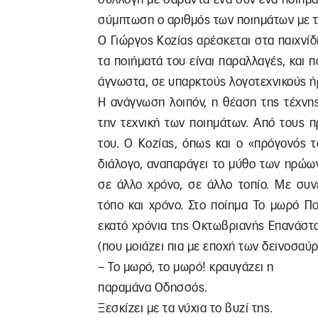
σύμπτωση ο αριθμός των ποιημάτων με τ
Ο Γιώργος Κοζίας αρέσκεται στα παιχνί
τα ποιήματά του είναι παραλλαγές, και
άγνωστα, σε υπαρκτούς λογοτεχνικούς ήρ
Η ανάγνωση λοιπόν, η θέαση της τέχνης
την τεχνική των ποιημάτων. Από τους 
του. Ο Κοζίας, όπως και ο «πρόγονός 
διάλογο, αναπαράγει το μύθο των ηρώων
σε άλλο χρόνο, σε άλλο τοπίο. Με συν
τόπο και χρόνο. Στο ποίημα Το μωρό Ποτ
εκατό χρόνια της Οκτωβριανής Επανάστα
(που μοιάζει πια με εποχή των δεινοσαύ
– Το μωρό, το μωρό! κραυγάζει η
παραμάνα Οδησσός.
Ξεσκίζει με τα νύχια το βυζί της.