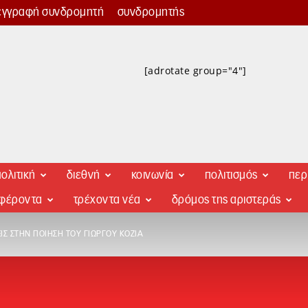
εγγραφή συνδρομητή
συνδρομητής
[adrotate group="4"]
ολιτική
διεθνή
κοινωνία
πολιτισμός
περ
αφέροντα
τρέχοντα νέα
δρόμος της αριστεράς
Σ ΣΤΗΝ ΠΟΊΗΣΗ ΤΟΥ ΓΙΏΡΓΟΥ ΚΟΖΊΑ