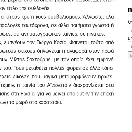
ον τίτλο της συλλογής.
n
δια, στους κρυπτικούς συμβολισμούς. Άλλωστε, όλα
Ό
 παραλογές ταυτόχρονα, σε άλλα ποιήματα γνωστά ή
ωες, σε κινηματογραφικές ταινίες, σε πίνακες.
E
, εμπνέουν τον Γιώργο Κοζία. Φαίνεται τούτο από
πρώτους στίχους δηλώνεται η αναφορά στον ήρωά
του» Μίλτος Σαχτούρης, με τον οποίο έχει εμφανή
 του. Τους μεταθέτει πολλές φορές σε άλλο τόπο,
εχείς εικόνες που μαγικά μεταμορφώνουν ήρωες,
έμκιν, η ταινία του Αϊζενστάιν διαχρονίζεται στα
σης στη Ρωσία, για να μείνει από αυτήν την εποχή
ρων) το μωρό στο καροτσάκι.