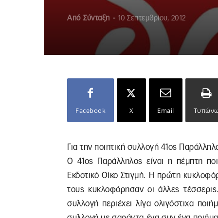
Από
Σύνταξη
-
10 Σεπτεμβρίου, 2012
Facebook
X
Email
Τυπών
Για την ποιητική συλλογή 41ος Παράλληλο
Ο 41ος Παράλληλος είναι η πέμπτη ποι
Eκδοτικό Oίκο Στιγμή. Η πρώτη κυκλοφό
τους κυκλοφόρησαν οι άλλες τέσσερις.
συλλογή περιέχει λίγα ολιγόστιχα ποι
συλλογή με σαράντα ένα συν ένα ποιήματ