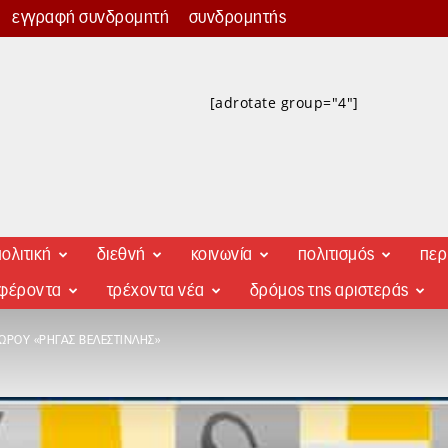
εγγραφή συνδρομητή
συνδρομητής
[adrotate group="4"]
ολιτική
διεθνή
κοινωνία
πολιτισμός
περ
αφέροντα
τρέχοντα νέα
δρόμος της αριστεράς
ΧΏΡΟΥ «ΡΉΓΑΣ ΒΕΛΕΣΤΙΝΛΉΣ»