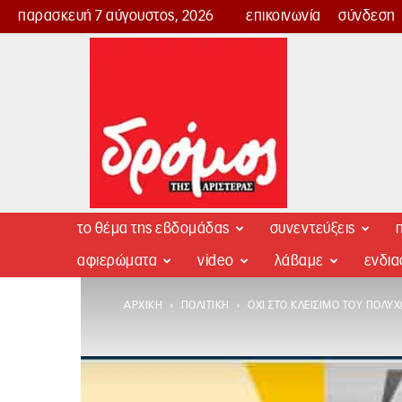
παρασκευή 7 αύγουστος, 2026
επικοινωνία
σύνδεση
Δρόμος
της
Αριστεράς
το θέμα της εβδομάδας
συνεντεύξεις
π
αφιερώματα
video
λάβαμε
ενδι
ΑΡΧΙΚΉ
ΠΟΛΙΤΙΚΉ
ΌΧΙ ΣΤΟ ΚΛΕΊΣΙΜΟ ΤΟΥ ΠΟΛΥ