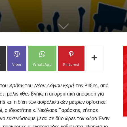
ω
Viber
WhatsApp
Pinterest
 του
Άρδην
, του
Νέου
Λόγιου
Ερμή
, της Ρήξης, από
ότι μόλις χθες βγήκε η απορριπτική απόφαση για
ης και η δίκη των ασφαλιστικών μέτρων ορίστηκε
ί, ο ιδιοκτήτης κ. Νικόλαος Παράσχης, ζήτησε
ς να εκκενώσουμε μέσα σε δύο ώρες τον χώρο. Έναν
ία, προκηρύξεις, εκατοντάδες καθίσματα, εξοπλισμό