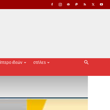
ίπτερο ιδεών
στήλες