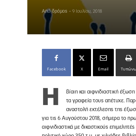
Από
δρόμος
-
9 Ιουλίου, 2018
Facebook
X
Email
Τυπών
Η
βίαιη και αιφνιδιαστική έξωση
τα γραφεία τους απέτυχε. Παρ
αναστολή εκτέλεσης της έξωσ
για τις 6 Αυγούστου 2018, σήμερα το πρω
αιφνιδιαστικά με δικαστικούς επιμελητέ
πολιτικό χώρο 350 τ.μ. με χιλιάδες βιβλ