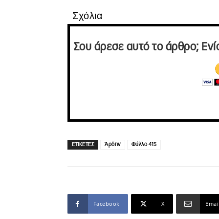
Σχόλια
Σου άρεσε αυτό το άρθρο; Ενί
ΕΤΙΚΕΤΕΣ
Άρδην
Φύλλο 415
Facebook
X
Emai