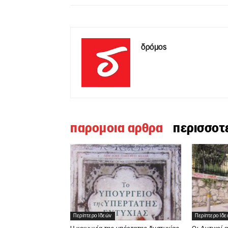
δρόμος
παρομοια αρθρα
περισσοτ
Περίπτερο Ιδεών
Περίπτερο Ιδ