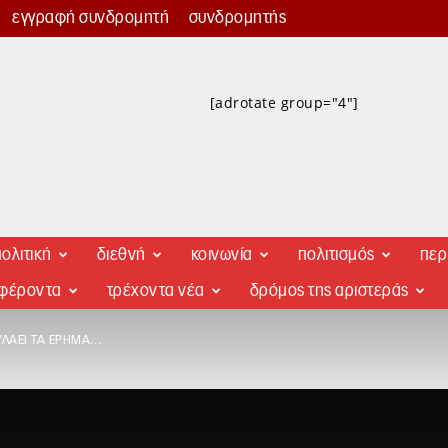
εγγραφή συνδρομητή
συνδρομητής
[adrotate group="4"]
ολιτική
διεθνή
κοινωνία
πολιτισμός
περ
αφέροντα
τρέχοντα νέα
δρόμος της αριστεράς
ΥΛΆΕΙ ΤΑ ΈΡΗΜΑ…