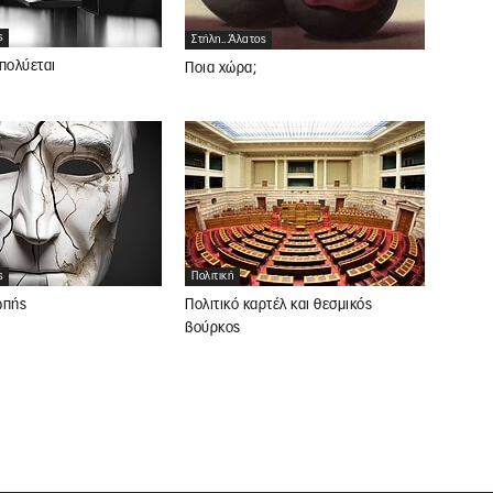
ς
Στήλη...άλατος
πολύεται
Ποια χώρα;
ς
Πολιτική
ωπής
Πολιτικό καρτέλ και θεσμικός
βούρκος