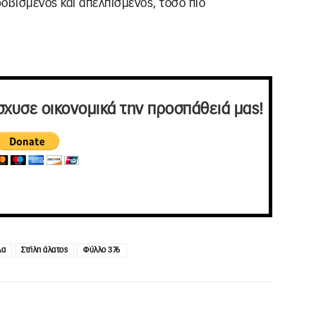
οβισμένος και απελπισμένος, τόσο πιο
σχυσε οικονομικά την προσπάθειά μας!
λα
Στήλη άλατος
Φύλλο 376