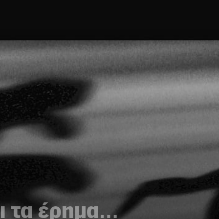
ι τα έρημα…