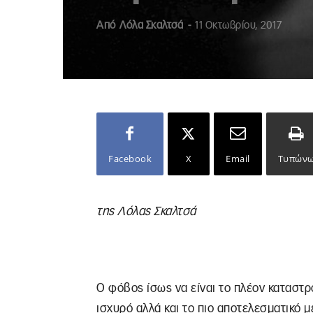
Από
Λόλα Σκαλτσά
-
11 Οκτωβρίου, 2017
Facebook
X
Email
Τυπών
της Λόλας Σκαλτσά
O φόβος ίσως να είναι το πλέον καταστρ
ισχυρό αλλά και το πιο αποτελεσματικό μ