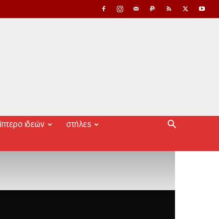
ίπτερο ιδεών
στήλες