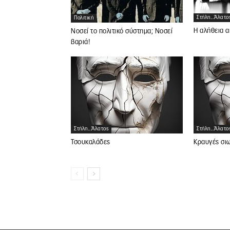
Στήλη...άλατο
Πολιτική
Η αλήθεια α
Νοσεί το πολιτικό σύστημα; Νοσεί
βαριά!
Στήλη...άλατος
Στήλη...άλατο
Τσουκαλάδες
Κραυγές σι