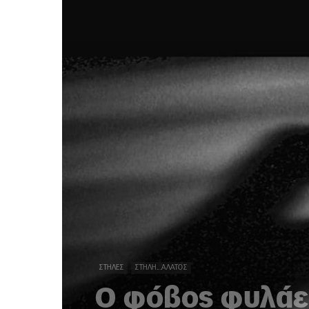
ΣΤΉΛΕΣ
ΣΤΉΛΗ...ΆΛΑΤΟΣ
O φόβος φυλάε