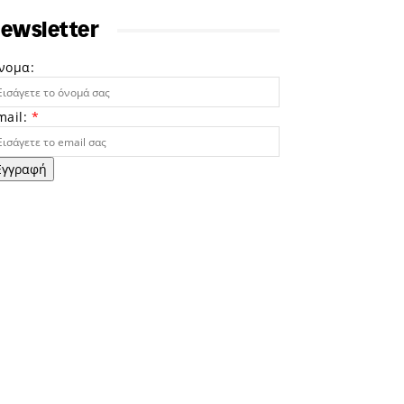
ewsletter
νομα:
mail:
*
Εγγραφή