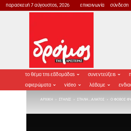
παρασκευή 7 αύγουστος, 2026
επικοινωνία
σύνδεση
Δρόμος
της
Αριστεράς
το θέμα της εβδομάδας
συνεντεύξεις
π
αφιερώματα
video
λάβαμε
ενδι
ΑΡΧΙΚΉ
ΣΤΉΛΕΣ
ΣΤΉΛΗ...ΆΛΑΤΟΣ
O ΦΌΒΟΣ Φ