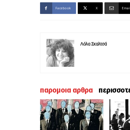
Facebook
X
Emai
Λόλα Σκαλτσά
παρομοια αρθρα
περισσοτ