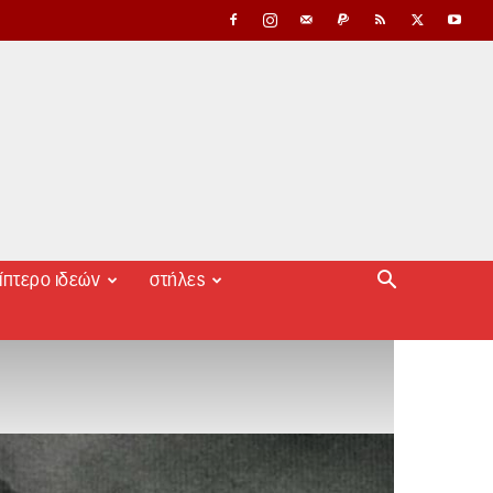
ίπτερο ιδεών
στήλες