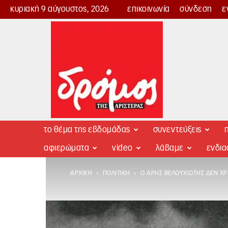
κυριακή 9 αύγουστος, 2026
επικοινωνία
σύνδεση
ε
Δρόμος
της
Αριστεράς
το θέμα της εβδομάδας
συνεντεύξεις
π
αφιερώματα
video
λάβαμε
ενδι
ΑΡΧΙΚΉ
ΠΟΛΙΤΙΚΉ
Ο ΆΡΗΣ ΒΕΛΟΥΧΙΏΤΗΣ ΔΕΝ ΧΡ