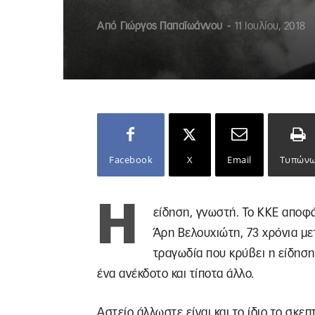
Από
Γιώργος Παπαϊωάννου
-
11 Ιουλίου, 2018
Facebook
X
Email
Τυπών
Η
είδηση, γνωστή. Το ΚΚΕ αποφά
Άρη Βελουχιώτη, 73 χρόνια με
τραγωδία που κρύβει η είδηση,
ένα ανέκδοτο και τίποτα άλλο.
Αστείο άλλωστε είναι και το ίδιο το σκεπ