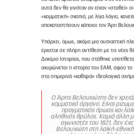
αυτά δεν θα γινόταν αν είχαν «σταθεί» οι
«κομματική» σκοπιά, με λίγα λόγια, κανεί
αποκαταστήσουν κάποιοι τον Άρη Βελουχ
Υπάρχει, όμως, ακόμα μια ουσιαστική π
έρχεται σε πλήρη αντίθεση με τις νέες θέ
Δοκίμιο Ιστορίας, που στάθηκε υποτίθετ
ακυρώνεται η ιστορία του ΕΑΜ, αφού το
στα σημερινά «καθαρά» ιδεολογικά σχήμ
Ο Άρης Βελουχιώτης δεν χρειά
κομματικό όργανο. Είναι ριζωμ
πραγματικός ήρωας και λαϊκ
αληθινός θρύλος. Καμιά άλλη 
αγωνιστές του 1821, δεν έχε
Βελουχιώτη στη λαϊκή-εθνική