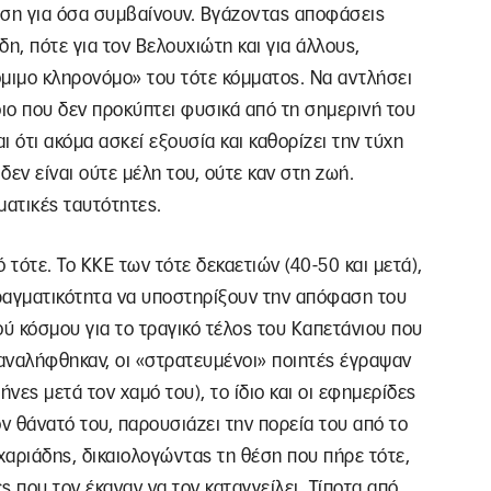
γηση για όσα συμβαίνουν. Βγάζοντας αποφάσεις
η, πότε για τον Βελουχιώτη και για άλλους,
νόμιμο κληρονόμο» του τότε κόμματος. Να αντλήσει
οιο που δεν προκύπτει φυσικά από τη σημερινή του
ι ότι ακόμα ασκεί εξουσία και καθορίζει την τύχη
δεν είναι ούτε μέλη του, ούτε καν στη ζωή.
ατικές ταυτότητες.
 τότε. Το ΚΚΕ των τότε δεκαετιών (40-50 και μετά),
πραγματικότητα να υποστηρίξουν την απόφαση του
ού κόσμου για το τραγικό τέλος του Καπετάνιου που
παναλήφθηκαν, οι «στρατευμένοι» ποιητές έγραψαν
μήνες μετά τον χαμό του), το ίδιο και οι εφημερίδες
ν θάνατό του, παρουσιάζει την πορεία του από το
Ζαχαριάδης, δικαιολογώντας τη θέση που πήρε τότε,
 που τον έκαναν να τον καταγγείλει. Τίποτα από