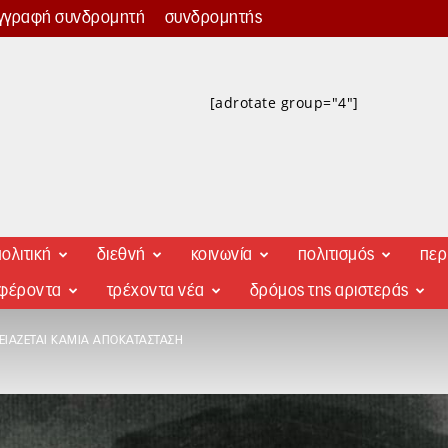
γγραφή συνδρομητή
συνδρομητής
[adrotate group="4"]
ολιτική
διεθνή
κοινωνία
πολιτισμός
περ
αφέροντα
τρέχοντα νέα
δρόμος της αριστεράς
ΕΙΆΖΕΤΑΙ ΚΑΜΙΆ ΑΠΟΚΑΤΆΣΤΑΣΗ