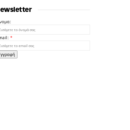
ewsletter
νομα:
mail:
*
Εγγραφή