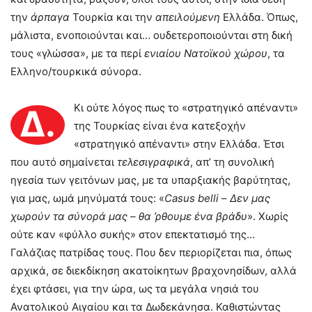
την
άρπαγα
Τουρκία και την
απειλούμενη
Ελλάδα. Όπως,
μάλιστα, ενοποιούνται και… ουδετεροποιούνται στη δική
τους «γλώσσα», με τα περί
ενιαίου Νατοϊκού χώρου
, τα
Ελληνο/τουρκικά σύνορα.
Κι ούτε λόγος πως το «στρατηγικό απέναντι»
Δ.
της Τουρκίας είναι ένα κατεξοχήν
«στρατηγικό απέναντι» στην Ελλάδα. Έτσι
που αυτό σημαίνεται
τελεσιγραφικά
, απ’ τη συνολική
ηγεσία των γειτόνων μας, με τα υπαρξιακής βαρύτητας,
για μας, ωμά μηνύματά τους: «
Casus
belli
–
Δεν μας
χωρούν τα σύνορά μας – θα ’ρθουμε ένα βράδυ
». Χωρίς
ούτε καν «φύλλο συκής» στον επεκτατισμό της…
Γαλάζιας πατρίδας τους. Που δεν περιορίζεται πια, όπως
αρχικά, σε διεκδίκηση ακατοίκητων βραχονησίδων, αλλά
έχει φτάσει, για την ώρα, ως τα μεγάλα νησιά του
Ανατολικού Αιγαίου και τα Δωδεκάνησα. Καθιστώντας