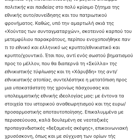
πολιτικής και παιδείας
στο πολύ κρίσιμο ζήτημα της
εθνικής αυτο/συνείδησης και του πατριωτικού
φρονήματος. Καθώς, υπό την αμαρτωλή σκιά της
«Χούντας των συνταγματαρχών», σκοτεινού καρπού του
μετεμφύλιου παρακράτους, περίπου ενοχοποιήθηκε
παν
τι το εθνικό και ελληνικό
ως κρυπτο/εθνικιστικό και
κρυπτο/χουντικό. Έτσι που, αντί ενός σωστού βηματισμού
προς το μέλλον, που θα διαπερνά τη «Σκύλλα»
της
εθνικιστικής τύφλωσης
και τη «Χάρυβδη» της
αντι/
εθνικιστικής ατοπίας
, συντελέστηκε η μετατόπιση προς
μια
υποκατάστατη
της χρονίως πάσχουσας και
υπολειμματικής εθνικής ιδεολογίας μας: με έντονα τα
στοιχεία του ιστορικού αναθεωρητισμού και της ευρω/
προσαρμοστικής αποταυτοποίησης. Επικαλυμμένα με
περισσεύουσα, καλά δουλεμένη σε νεοταξικές
προπαγανδιστικές «δεξαμενές σκέψης», επικοινωνιακή
χρυσόσκονη, όπως και με σύγχυση των ορίων τής