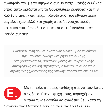
συνυφαίνεται με το υψηλό αίσθημα
πατριωτικής ευθύνης
,
όπως αυτό ορίζεται απ’ τη Θουκυδίδεια
ευψυχία
και την
Κάλβεια
αρετή και τόλμη
. Χωρίς ανόητες εθνικιστικές
μεγαλαυχίες αλλά και χωρίς αυτο/ευνουχιστικούς
κατευναστικούς ενδοτισμούς και αυτο/παγιδευτικές
ψευδαισθήσεις.
Η αντιμετώπιση του εξ ανατολών εθνικού μας κινδύνου
προϋποθέτει: έλλογη θεώρηση και έλλογη
αποφασιστικότητα, συναρθρωμένες σε μακράς πνοής
συναγερμική εθνική στρατηγική, όπως το μέγεθος και ο
στρατηγικός χαρακτήρας της απειλής απαιτεί και επιβάλλει
Με το πολύ κρίσιμο, καθώς η άμυνα των λαών
Ε.
αρχίζει απ’ την… ψυχή τους, περιεχόμενο
αυτών των εννοιών να αναδεικνύει, κατά τη
διάρκεια της Μεταπολίτευσης, το μεγάλο έλλειμμα