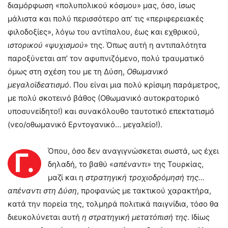
διαμόρφωση «πολυπολικού κόσμου» μας, όσο, ίσως
μάλιστα και πολύ περισσότερο απ’ τις «περιφερειακές
φιλοδοξίες», λόγω του αντίπαλου, έως και εχθρικού,
ιστορικού «ψυχισμού
» της. Όπως αυτή η αντιπαλότητα
παροξύνεται απ’ τον αφυπνιζόμενο, πολύ τραυματικό
όμως στη σχέση του με τη Δύση,
Οθωμανικό
μεγαλοϊδεατισμό
. Που είναι μια πολύ κρίσιμη παράμετρος,
με πολύ σκοτεινό βάθος (Οθωμανικό αυτοκρατορικό
υποσυνείδητο!) και συνακόλουθο ταυτοτικό επεκτατισμό
(νεο/οθωμανικό Ερντογανικό… μεγαλείο!).
Όπου, όσο δεν αναγιγνώσκεται σωστά, ως έχει
Γ.
δηλαδή, το βαθύ «
απέναντι
» της Τουρκίας,
μαζί και η
στρατηγική τροχιοδρόμησή της…
απέναντι στη Δύση
, προφανώς με τακτικού χαρακτήρα,
κατά την πορεία της, τολμηρά πολιτικά παιγνίδια, τόσο θα
διευκολύνεται αυτή
η στρατηγική
μετατόπισή της
. Ιδίως