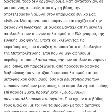
διάσταση, τόσο δεν οργανώνουμε, κατ’ αντιστοιχίαν, σε
μακρόπνοη, κι εμείς, στρατηγική βάση, την
αποτελεσματική άμυνα στον υπαρξιακό εθνικό μας
κίνδυνο. Μια άμυνα που προφανώς και αρχίζει απ’ την
ιδεολογική θωράκιση
, με αξιακό μαντέμι απ’ τη μεγάλη
ακολουθία των αιώνων πολιτισμού του Ελληνισμού, της
εθνικής μας ψυχής. Οπότε και κλείνοντας τις…
κερκόπορτες, που άνοιξε η «υποκατάστατη ιδεολογία»
της Μεταπολίτευσης. Έτσι που να μην αφήσουμε
περιθώρια: τόσο
ελαστικοποίησης
των «άυλων συνόρων»
μας, όπως, επί παραδείγματι, από προοδευτικοφανείς
διαβρώσεις του νεοταξικού κοσμοπολιτισμού και του
μεταφυσικού διεθνισμού, όσο και
ρευστοποίησης
των
φυσικών συνόρων μας, όπως, υπό παραπλανητικά, επίσης
επί παραδείγματι, προσχήματα «
ψευδώνυμων
συνεκμεταλλεύσεων στο Αιγαίο
». Που έχουν στο βάθος
τους (μαζί και με το: «να τα βρούμε» με τους άρπαγες
γείτονές μας, όπως μας υποδεικνύουν οι… εκλεκτοί