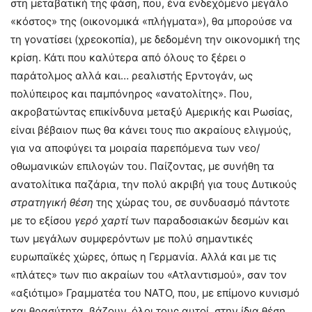
στη μεταβατική της φάση, που, ένα ενδεχόμενο μεγάλο
«κόστος» της (οικονομικά «πλήγματα»), θα μπορούσε να
τη γονατίσει (χρεοκοπία), με δεδομένη την οικονομική της
κρίση. Κάτι που καλύτερα από όλους το ξέρει ο
παράτολμος αλλά και… ρεαλιστής Ερντογάν, ως
πολύπειρος και παμπόνηρος «ανατολίτης». Που,
ακροβατώντας επικίνδυνα μεταξύ Αμερικής και Ρωσίας,
είναι βέβαιον πως θα κάνει τους πιο ακραίους ελιγμούς,
για να αποφύγει τα μοιραία παρεπόμενα των νεο/
οθωμανικών επιλογών του. Παίζοντας, με συνήθη τα
ανατολίτικα παζάρια, την πολύ ακριβή για τους Δυτικούς
στρατηγική θέση
της χώρας του, σε συνδυασμό πάντοτε
με το εξίσου
γερό χαρτί
των παραδοσιακών δεσμών και
των μεγάλων συμφερόντων με πολύ σημαντικές
ευρωπαϊκές χώρες, όπως η Γερμανία. Αλλά και με τις
«πλάτες» των πιο ακραίων του «Ατλαντισμού», σαν τον
«αξιότιμο» Γραμματέα του ΝΑΤΟ, που, με επίμονο κυνισμό
και θρασύτητα, βάζουν, όλοι τους αυτοί, στην ίδια θέση