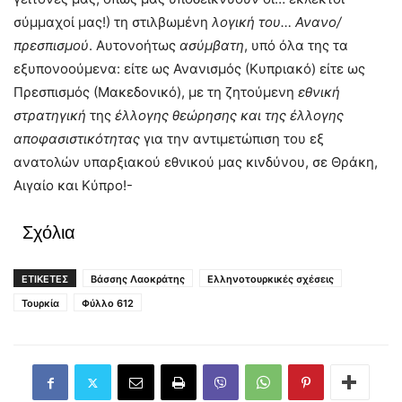
σύμμαχοί μας!) τη στιλβωμένη
λογική του… Ανανο/
πρεσπισμού
. Αυτονοήτως
ασύμβατη
, υπό όλα της τα
εξυπονοούμενα: είτε ως Ανανισμός (Κυπριακό) είτε ως
Πρεσπισμός (Μακεδονικό), με τη ζητούμενη
εθνική
στρατηγική
της
έλλογης θεώρησης και της έλλογης
αποφασιστικότητας
για την αντιμετώπιση του εξ
ανατολών υπαρξιακού εθνικού μας κινδύνου, σε Θράκη,
Αιγαίο και Κύπρο!-
Σχόλια
ΕΤΙΚΕΤΕΣ
Βάσσης Λαοκράτης
Ελληνοτουρκικές σχέσεις
Τουρκία
Φύλλο 612