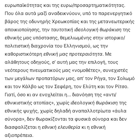
ευρωπαϊκότητας και της ευρω/προσαρτηματικότητας.
Που όλα αυτά μαζί αναδεικνύουν, υπό το παρενεργητικό
βάρος της οδυνηρής Χρεωκοπίας και της μετανεωτερικής
αποικιοποίησης, την
ταυτοτική ιδεολογική θωράκιση
της
εθνικής μας υπόστασης, θεμελιωμένης στην ιστορικο/
πολιτιστική διαχρονία του Ελληνισμού, ως την
καθοριστικότερη
εθνική μας προτεραιότητα
. Με
αλάθητους οδηγούς, σ’ αυτή μας την επιλογή, τους
νεότερους πνευματικούς μας «νομοθέτες», συνεχιστές
των μεγάλων προπατόρων μας, απ’ τον Ρήγα, τον Σολωμό
και τον Κάλβο ως τον Σεφέρη, τον Ελύτη και τον Ρίτσο.
Γιατί, όσο κι αν ενοχλείται η… διανόηση της «αντι/
εθνικιστικής ατοπίας», χωρίς
ιδεολογική θωράκιση
της
εθνικής ψυχής, χωρίς δηλαδή αναπαλλοτρίωτα «άυλα
σύνορα», δεν θωρακίζονται τα φυσικά σύνορα και δεν
διασφαλίζεται η
εθνική ελευθερία
κι η εθνική
αξιοπρέπεια.