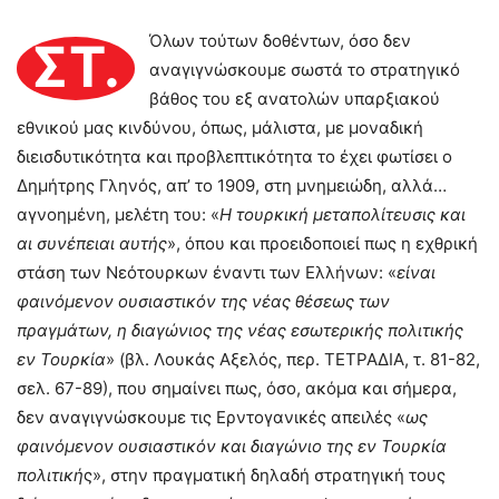
Όλων τούτων δοθέντων, όσο δεν
ΣΤ.
αναγιγνώσκουμε σωστά το στρατηγικό
βάθος του εξ ανατολών υπαρξιακού
εθνικού μας κινδύνου, όπως, μάλιστα, με μοναδική
διεισδυτικότητα και προβλεπτικότητα το έχει φωτίσει ο
Δημήτρης Γληνός, απ’ το 1909, στη μνημειώδη, αλλά…
αγνοημένη, μελέτη του: «
Η τουρκική μεταπολίτευσις και
αι συνέπειαι αυτής
», όπου και προειδοποιεί πως η εχθρική
στάση των Νεότουρκων έναντι των Ελλήνων: «
είναι
φαινόμενον ουσιαστικόν της νέας θέσεως των
πραγμάτων, η διαγώνιος της νέας εσωτερικής πολιτικής
εν Τουρκία
» (βλ. Λουκάς Αξελός, περ. ΤΕΤΡΑΔΙΑ, τ. 81-82,
σελ. 67-89), που σημαίνει πως, όσο, ακόμα και σήμερα,
δεν αναγιγνώσκουμε τις Ερντογανικές απειλές «
ως
φαινόμενον ουσιαστικόν και διαγώνιο της εν Τουρκία
πολιτική
ς», στην πραγματική δηλαδή στρατηγική τους