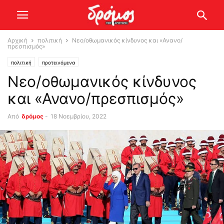
Αρχική
πολιτική
Νεο/οθωμανικός κίνδυνος και «Ανανο/
πρεσπισμός»
πολιτική
προτεινόμενα
Νεο/οθωμανικός κίνδυνος
και «Ανανο/πρεσπισμός»
Από
δρόμος
-
18 Νοεμβρίου, 2022