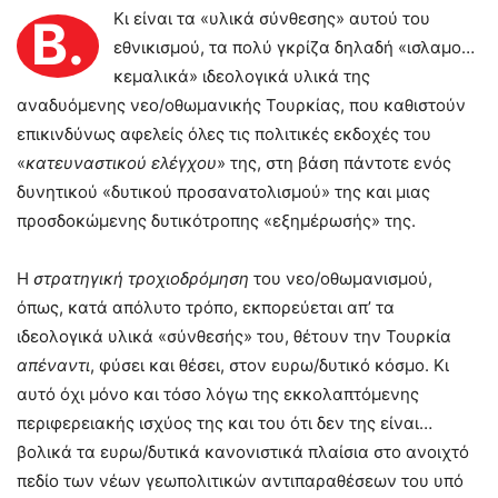
Κι είναι τα «υλικά σύνθεσης» αυτού του
Β.
εθνικισμού, τα πολύ γκρίζα δηλαδή «ισλαμο…
κεμαλικά» ιδεολογικά υλικά της
αναδυόμενης νεο/οθωμανικής Τουρκίας, που καθιστούν
επικινδύνως αφελείς όλες τις πολιτικές εκδοχές του
«
κατευναστικού ελέγχου
» της, στη βάση πάντοτε ενός
δυνητικού «δυτικού προσανατολισμού» της και μιας
προσδοκώμενης δυτικότροπης «εξημέρωσής» της.
Η
στρατηγική τροχιοδρόμηση
του νεο/οθωμανισμού,
όπως, κατά απόλυτο τρόπο, εκπορεύεται απ’ τα
ιδεολογικά υλικά «σύνθεσής» του, θέτουν την Τουρκία
απέναντι
, φύσει και θέσει, στον ευρω/δυτικό κόσμο. Κι
αυτό όχι μόνο και τόσο λόγω της εκκολαπτόμενης
περιφερειακής ισχύος της και του ότι δεν της είναι…
βολικά τα ευρω/δυτικά κανονιστικά πλαίσια στο ανοιχτό
πεδίο των νέων γεωπολιτικών αντιπαραθέσεων του υπό