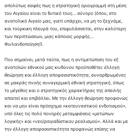
απολύτως σαφές πως η
στρατηγική οριογραμμή
στη μέση
του Αιγαίου είναι το δυτικό τους… σύνορο (όπου, στο
ανατολικό Αιγαίο μας, γιατί υπάρχει, να μη το ξεχνάμε,
και τούρκικη πλευρά του, επιφυλάσσεται, στην καλύτερη
των περιπτώσεων, μιας κάποιας μορφής…
Φινλανδοποίηση!).
Που σημαίνει, μετά ταύτα, πως η αντιμετώπιση του εξ
ανατολών εθνικού μας κινδύνου προϋποθέτει:
έλλογη
θεώρηση
και
έλλογη αποφασιστικότητα
, συναρθρωμένες
σε μακράς πνοής συναγερμική
εθνική
στρατηγική
, όπως
το μέγεθος και ο στρατηγικός χαρακτήρας της απειλής
απαιτεί και επιβάλλει. Με την
έλλογη θεώρηση
προφανώς
και να μην είναι πρόσχημα «κατευναστικού ενδοτισμού»,
υπό όλες τις πολύ πονηρές μεταμφιέσεις «μετώπων
λογικής» και «νεο/ραγιαδίστικου ρεαλισμού». Αλλά και με
την
έλλογη αποφασιστικότητα
προφανώς επίσης να