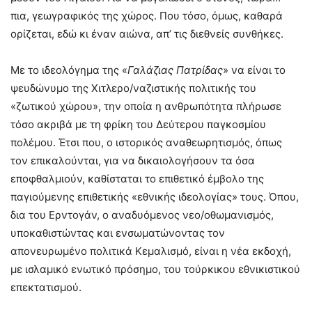
πια, γεωγραφικός της χώρος. Που τόσο, όμως, καθαρά
ορίζεται, εδώ κι έναν αιώνα, απ’ τις διεθνείς συνθήκες.
Με το ιδεολόγημα της «
Γαλάζιας Πατρίδας
» να είναι το
ψευδώνυμο της Χιτλερο/ναζιστικής πολιτικής του
«ζωτικού χώρου», την οποία η ανθρωπότητα πλήρωσε
τόσο ακριβά με τη φρίκη του Δεύτερου παγκοσμίου
πολέμου. Έτσι που, ο ιστορικός αναθεωρητισμός, όπως
τον επικαλούνται, για να δικαιολογήσουν τα όσα
εποφθαλμιούν, καθίσταται το επιθετικό έμβολο της
παγιούμενης επιθετικής «εθνικής ιδεολογίας» τους. Όπου,
δια του Ερντογάν, ο αναδυόμενος νεο/οθωμανισμός,
υποκαθιστώντας και ενσωματώνοντας τον
απονευρωμένο πολιτικά Κεμαλισμό, είναι η νέα εκδοχή,
με ισλαμικό ενωτικό πρόσημο, του τούρκικου εθνικιστικού
επεκτατισμού.