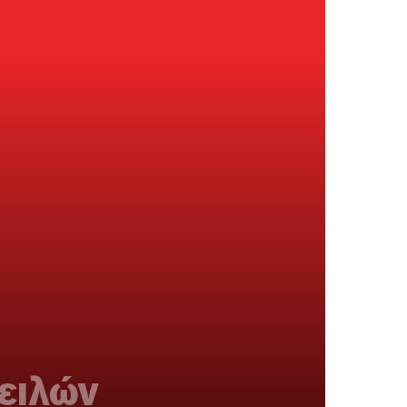
ειλών