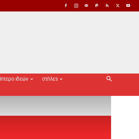
ίπτερο ιδεών
στήλες