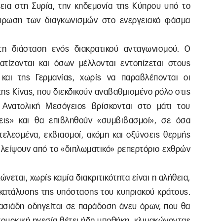
θεια στη Συρία, την κηδεμονία της Κύπρου υπό το
πύρωση των διαγκωνισμών στο ενεργειακό φάσμα
η διάσταση ενός διακρατικού ανταγωνισμού. Ο
τίζονται και όσων μέλλονται εντοπίζεται στους
και της Γερμανίας, χωρίς να παραβλέπονται οι
ης Κίνας, που διεκδικούν αναβαθμισμένο ρόλο στις
 Ανατολική Μεσόγειος βρίσκονται στο μάτι του
εις» και θα επιβληθούν «συμβιβασμοί», σε όσα
ετελεσμένα, εκβιασμοί, ακόμη και οξύνσεις θερμής
 λείψουν από το «διπλωματικό» ρεπερτόριο εχθρών
νεται, χωρίς καμία διακριτικότητα είναι η αλήθεια,
 κατάλυσης της υπόστασης του κυπριακού κράτους.
ασιάδη οδηγείται σε παράδοση άνευ όρων, που θα
 τουρκική ηγεσία θέτει ήδη υποθήκη, κλιμακώνοντας