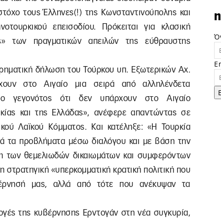
τόχο τους Έλληνες(!) της Κωνσταντινούπολης και
n
οτουρκικού επεισοδίου. Πρόκειται για κλασική
Ό
ς» των πραγματικών απειλών της εύθραυστης
E
ορηματική δήλωση του Τούρκου υπ. Εξωτερικών Αχ.
ρχουν στο Αιγαίο μια σειρά από αλληλένδετα
το γεγονότος ότι δεν υπάρχουν στο Αιγαίο
κίας και της Ελλάδας», ανέφερε απαντώντας σε
κού Λαϊκού Κόμματος. Και κατέληξε: «H Τουρκία
τά τα προβλήματα μέσω διαλόγου και με βάση την
ση των θεμελιωδών δικαιωμάτων και συμφερόντων
η στρατηγική «υπερκομματική κρατική πολιτική που
βέρνησή μας, αλλά από τότε που ανέκυψαν τα
λογές της κυβέρνησης Ερντογάν στη νέα συγκυρία,