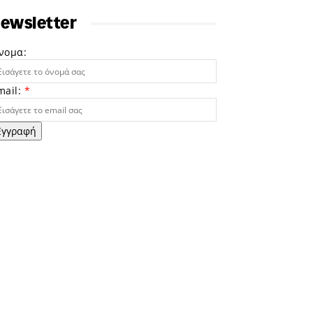
ewsletter
νομα:
mail:
*
Εγγραφή