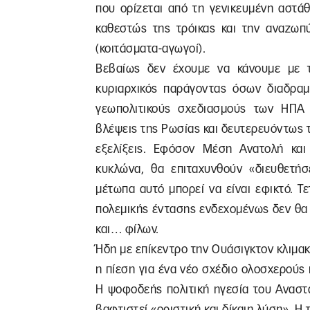
που ορίζεται από τη γενικευμένη αστά
καθεστώς της τρόικας και την αναζω
(κοιτάσματα-αγωγοί).
Βεβαίως δεν έχουμε να κάνουμε με τ
κυριαρχικός παράγοντας όσων διαδραμα
γεωπολιτικούς σχεδιασμούς των ΗΠΑ 
βλέψεις της Ρωσίας και δευτερευόντως τ
εξελίξεις. Εφόσον Μέση Ανατολή και
κυκλώνα, θα επιταχυνθούν «διευθετήσ
μέτωπα αυτό μπορεί να είναι εφικτό. Τ
πολεμικής έντασης ενδεχομένως δεν θα
και… φίλων.
Ήδη με επίκεντρο την Ουάσιγκτον κλιμακώ
η πίεση για ένα νέο σχέδιο ολοσχερούς
Η ψοφοδεής πολιτική ηγεσία του Αναστ
βαφτιστεί «οριστική και δίκαιη λύση». Η