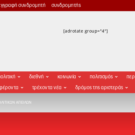
εγγραφή συνδρομητή
συνδρομητής
[adrotate group="4"]
ολιτική
διεθνή
κοινωνία
πολιτισμός
περ
αφέροντα
τρέχοντα νέα
δρόμος της αριστεράς
ΟΛΙΤΙΚΏΝ ΑΠΕΙΛΏΝ