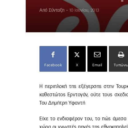
Από
Σύνταξη
-
10 Ιουνίου, 2013
Facebook
X
Email
Τυπών
Η περιπλοκή της εξέγερσης στην Τουρκ
καθεστώτος Ερντογάν, ούτε τους σχεδι
Του Δημήτρη Υφαντή
Είχε το ενδιαφέρον του, το πώς άμεσα
χώρα οι γνωστές πηγές της εθνοκαπηλεί