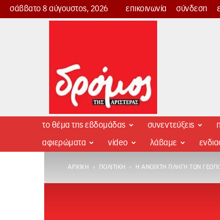
σάββατο 8 αύγουστος, 2026
επικοινωνία
σύνδεση
Δρόμος
της
Αριστεράς
το θέμα της εβδομάδας
συνεντεύξεις
π
αφιερώματα
video
λάβαμε
ενδι
ΑΡΧΙΚΉ
ΠΟΛΙΤΙΚΉ
Η ΑΝΟΙΧΤΉ ΠΛΗΓΉ ΤΩΝ ΓΕΩΠ