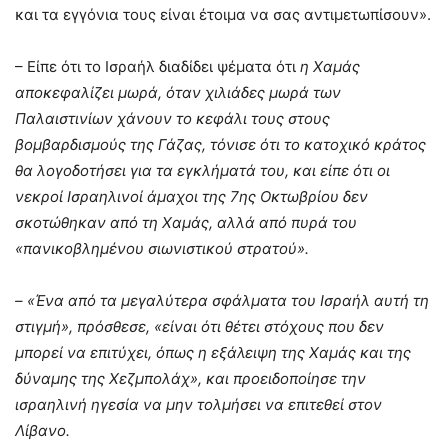
και τα εγγόνια τους είναι έτοιμα να σας αντιμετωπίσουν».
– Είπε ότι το Ισραήλ διαδίδει ψέματα ότι
η Χαμάς
αποκεφαλίζει μωρά, όταν χιλιάδες μωρά των
Παλαιστινίων χάνουν το κεφάλι τους στους
βομβαρδισμούς της Γάζας, τόνισε ότι το κατοχικό κράτος
θα λογοδοτήσει για τα εγκλήματά του, και είπε ότι οι
νεκροί Ισραηλινοί άμαχοι της 7ης Οκτωβρίου δεν
σκοτώθηκαν από τη Χαμάς, αλλά από πυρά του
«πανικοβλημένου σιωνιστικού στρατού».
– «Ένα από τα μεγαλύτερα σφάλματα του Ισραήλ αυτή τη
στιγμή», πρόσθεσε, «είναι ότι θέτει στόχους που δεν
μπορεί να επιτύχει, όπως η εξάλειψη της Χαμάς και της
δύναμης της Χεζμπολάχ», και προειδοποίησε την
ισραηλινή ηγεσία να μην τολμήσει να επιτεθεί στον
Λίβανο.