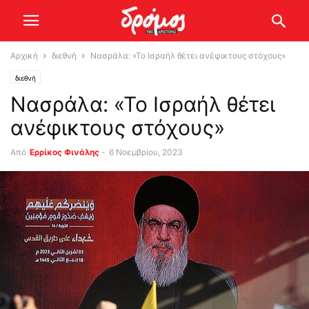
Αρχική
διεθνή
Νασράλα: «Το Ισραήλ θέτει ανέφικτους στόχους»
διεθνή
Νασράλα: «Το Ισραήλ θέτει
ανέφικτους στόχους»
Από
Ερρίκος Φινάλης
-
6 Νοεμβρίου, 2023