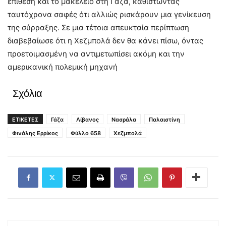
επίθεση και το μακελειό στη Γάζα, καθιστώντας
ταυτόχρονα σαφές ότι αλλιώς ρισκάρουν μια γενίκευση
της σύρραξης. Σε μια τέτοια απευκταία περίπτωση
διαβεβαίωσε ότι η Χεζμπολά δεν θα κάνει πίσω, όντας
προετοιμασμένη να αντιμετωπίσει ακόμη και την
αμερικανική πολεμική μηχανή
Σχόλια
ΕΤΙΚΕΤΕΣ
Γάζα
Λίβανος
Νασράλα
Παλαιστίνη
Φινάλης Ερρίκος
Φύλλο 658
Χεζμπολά