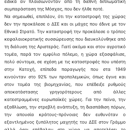
ειδικά αν πλαισιώνονταν από τη διεθνή διπλωματική
συμπαράσταση της Μόσχας, που δεν ήλθε ποτέ.
Να σημειωθεί, επιπλέον, ότι την καταστροφή της χώρας
δεν την προκάλεσε ο ΔΣΕ και οι μάχες που έδινε με τον
Εθνικό Στρατό. Την καταστροφή την προκάλεσε ο τρόπος
κεφαλαιοκρατικής συσσώρευσης που διευκολύνθηκε από
τη διάλυση της Αριστεράς. Γιατί ακόμα και στον αγροτικό
τομέα, παρά τον εμφύλιο πόλεμο, η χώρα εξασφάλισε,
πολύ σύντομα, σε σχέση με τις καταστροφές που υπέστη
στην Κατοχή, επίπεδα παραγωγής που στα 1949
κινούνταν στο 92% των προπολεμικών, όπως έγινε και
στον τομέα της βιομηχανίας, που επέδειξε ρυθμούς
αποκατάστασης γρηγορότερους από άλλες
κατεστραμμένες ευρωπαϊκές χώρες. Για την πείνα, την
εξαθλίωση, την στρεβλή ανάπτυξη, τη διασπάθιση πόρων,
την απουσία κράτους-πρόνοιας δεν ευθυνόταν ο
εξαντλημένος ξυπόλητος μαχητής του ΔΣΕ στον Γράμμο
αλλά όσοι επέβαλαν στη χώρα να αποτελέσει το