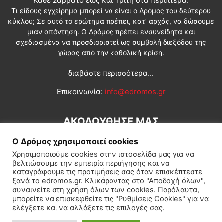
Κάθε Σάββατο έως και Τρίτη στα περίπτερα.
Τι είδους εγχείρημα μπορεί να είναι ο Δρόμος του δεύτερου
κύκλου; Σε αυτό το ερώτημα πρέπει, κατ’ αρχάς, να δώσουμε
μιαν απάντηση. Ο Δρόμος πρέπει ενσυνείδητα και
σχεδιασμένα να προσδιοριστεί ως συμβολή διεξόδου της
χώρας από την καθολική κρίση.
διαβάστε περισσότερα...
Επικοινωνία:
info@edromos.gr
ΑΚΟΛΟΥΘΗΣΕ ΜΑΣ
Ο Δρόμος χρησιμοποιεί cookies
Χρησιμοποιούμε cookies στην ιστοσελίδα μας για να
βελτιώσουμε την εμπειρία περιήγησης και να
καταγράφουμε τις προτιμήσεις σας όταν επισκέπτεστε
ξανά το edromos.gr. Κλικάροντας στο "Αποδοχή όλων",
συναινείτε στη χρήση όλων των cookies. Παρόλαυτα,
Εγγραφή συνδρομητή
Πολιτική
Διεθνή
Κοινωνία
μπορείτε να επισκεφθείτε τις "Ρυθμίσεις Cookies" για να
ελέγξετε και να αλλάξετε τις επιλογές σας.
Πολιτισμός
Αφιερώματα