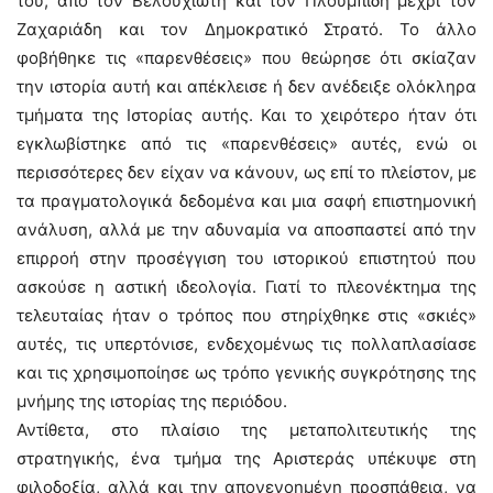
του, από τον Βελουχιώτη και τον Πλουμπίδη μέχρι τον
Ζαχαριάδη και τον Δημοκρατικό Στρατό. Το άλλο
φοβήθηκε τις «παρενθέσεις» που θεώρησε ότι σκίαζαν
την ιστορία αυτή και απέκλεισε ή δεν ανέδειξε ολόκληρα
τμήματα της Ιστορίας αυτής. Και το χειρότερο ήταν ότι
εγκλωβίστηκε από τις «παρενθέσεις» αυτές, ενώ οι
περισσότερες δεν είχαν να κάνουν, ως επί το πλείστον, με
τα πραγματολογικά δεδομένα και μια σαφή επιστημονική
ανάλυση, αλλά με την αδυναμία να αποσπαστεί από την
επιρροή στην προσέγγιση του ιστορικού επιστητού που
ασκούσε η αστική ιδεολογία. Γιατί το πλεονέκτημα της
τελευταίας ήταν ο τρόπος που στηρίχθηκε στις «σκιές»
αυτές, τις υπερτόνισε, ενδεχομένως τις πολλαπλασίασε
και τις χρησιμοποίησε ως τρόπο γενικής συγκρότησης της
μνήμης της ιστορίας της περιόδου.
Αντίθετα, στο πλαίσιο της μεταπολιτευτικής της
στρατηγικής, ένα τμήμα της Αριστεράς υπέκυψε στη
φιλοδοξία, αλλά και την απονενοημένη προσπάθεια, να