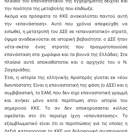
πλαίσιο του επαναστατικού της εγχειρήματος δείχνει και
την ποιότητα της μεταβολής που επιδίωξε.
Ακόμα και πρόσφατα το ΚΚΕ ανακαλύπτει παντού αυτή
την «επανάσταση». Αυτό που χρόνια απεφεύχθη να
ειπωθεί, η μετατροπή του ΔΣΕ σε «επαναστατικό» στρατό,
όψιμα αναδεικνύεται σε ιστορική βεβαιότητα: ο ΔΣΕ ήταν
νέτα-σκέτα ένας στρατός που πραγματοποιούσε
επανάσταση στα χωράφια και τα βουνά της Ελλάδας. Στα
πλαίσια αυτά αποκαθίσταται και ο αρχηγός του ο Ν.
Ζαχαριάδης.
Έτσι, η ιστορία της ελληνικής Αριστεράς γίνεται εκ νέου
δισυπόστατη: Είναι η επαναστατική της φάση (ο ΔΣΕ) και η
συμβιβαστική, το ΕΑΜ, που δεν είχε επαναστατική γραμμή
και ανήκει μόνο κατά περίπτωση στην ιστορία του
σημερινού ΚΚΕ. Το αν δεν αποκηρύσσεται κιόλας
οφείλεται στο ότι περιείχε ίχνη «επανάστασης». Το
εξαμβλωματικό είναι ότι οι περιπτώσεις για τις οποίες η
Δεξιά κατηγορούσε το ΚΚΕ για δολοφονική συμπεριφορά