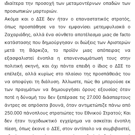
ιδιαίτερα την προσοχή των μεταμοντέρνων οπαδών των
προσωπικών μαρτυριών.
Ακόμα και ο ΔΣΕ δεν ήταν ο επαναστατικός στρατός,
όπως προσπάθησε να τον εμφανίσει μετεμφυλιακά ο
Ζαχαριάδης, αλλά ένα σύνθετο αποτέλεσμα μιας de facto
κατάστασης που δημιούργησαν οι διώξεις των Αριστερών
μετά τη Βάρκιζα, το προϊόν μιας απόπειρας να
εξασφαλιστεί ένοπλα η επανενσωμάτωσή τους στην
πολιτική σκηνή, και όχι πάντα επειδή ο ίδιος ο ΔΣΕ το
επέλεξε, αλλά κυρίως στο πλαίσιο της προσπάθειάς του
να αποφύγει τη διάλυση. Άλλωστε, πώς θα μπορούσε εκ
των πραγμάτων να δημιουργήσει όρους εξουσίας όταν
ποτέ η δύναμή του δεν ξεπέρασε τις 27.000 διάσπαρτους
άντρες σε απρόσιτα βουνά, όταν αντιμετώπιζε πάνω από
250.000 πάνοπλους στρατιώτες του Εθνικού Στρατού; Και
δεν ήταν τυχοδιωκτικό εγχείρημα να ασκείται ένοπλη
πίεση, όπως έκανε ο ΔΣΕ, στον αντίπαλο να συμβιβαστεί,