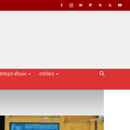
ίπτερο ιδεών
στήλες