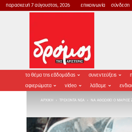
παρασκευή 7 αύγουστος, 2026
επικοινωνία
σύνδεση
Δρόμος
της
Αριστεράς
το θέμα της εβδομάδας
συνεντεύξεις
π
αφιερώματα
video
λάβαμε
ενδι
ΑΡΧΙΚΉ
ΤΡΈΧΟΝΤΑ ΝΈΑ
ΝΑ ΑΘΩΩΘΕΊ Ο ΜΆΡΙΟΣ 