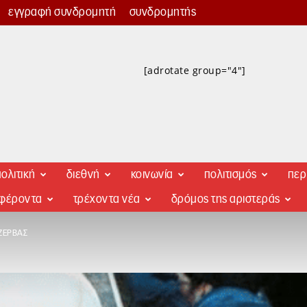
εγγραφή συνδρομητή
συνδρομητής
[adrotate group="4"]
ολιτική
διεθνή
κοινωνία
πολιτισμός
περ
αφέροντα
τρέχοντα νέα
δρόμος της αριστεράς
ΖΈΡΒΑΣ