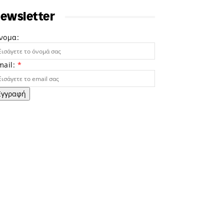
ewsletter
νομα:
mail:
*
Εγγραφή