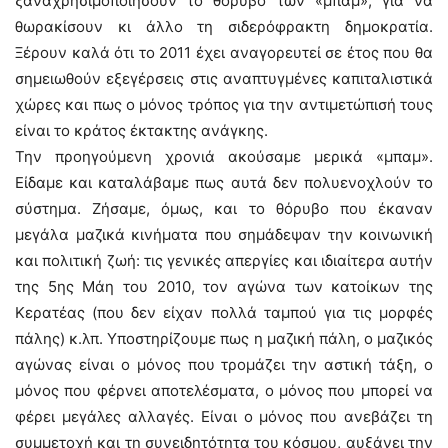
ξαναχρησιμοποιήσουν το θόρυβο των «μπαμ», για να
θωρακίσουν κι άλλο τη σιδερόφρακτη δημοκρατία.
Ξέρουν καλά ότι το 2011 έχει αναγορευτεί σε έτος που θα
σημειωθούν εξεγέρσεις στις αναπτυγμένες καπιταλιστικά
χώρες και πως ο μόνος τρόπος για την αντιμετώπισή τους
είναι το κράτος έκτακτης ανάγκης.
Την προηγούμενη χρονιά ακούσαμε μερικά «μπαμ».
Είδαμε και καταλάβαμε πως αυτά δεν πολυενοχλούν το
σύστημα. Ζήσαμε, όμως, και το θόρυβο που έκαναν
μεγάλα μαζικά κινήματα που σημάδεψαν την κοινωνική
και πολιτική ζωή: τις γενικές απεργίες και ιδιαίτερα αυτήν
της 5ης Μάη του 2010, τον αγώνα των κατοίκων της
Κερατέας (που δεν είχαν πολλά ταμπού για τις μορφές
πάλης) κ.λπ. Υποστηρίζουμε πως η μαζική πάλη, ο μαζικός
αγώνας είναι ο μόνος που τρομάζει την αστική τάξη, ο
μόνος που φέρνει αποτελέσματα, ο μόνος που μπορεί να
φέρει μεγάλες αλλαγές. Είναι ο μόνος που ανεβάζει τη
συμμετοχή και τη συνειδητότητα του κόσμου, αυξάνει την