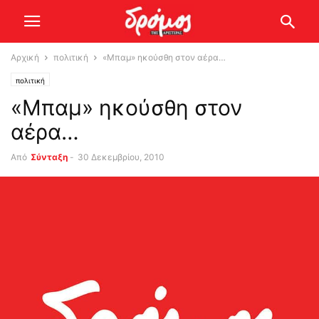
Αρχική
πολιτική
«Μπαμ» ηκούσθη στον αέρα…
πολιτική
«Μπαμ» ηκούσθη στον
αέρα…
Από
Σύνταξη
-
30 Δεκεμβρίου, 2010