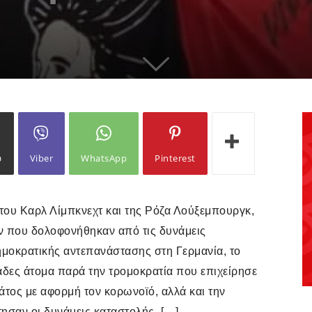
ω
Viber
WhatsApp
Pinterest
 του Καρλ Λίμπκνεχτ και της Ρόζα Λούξεμπουργκ,
 που δολοφονήθηκαν από τις δυνάμεις
μοκρατικής αντεπανάστασης στη Γερμανία, το
ιάδες άτομα παρά την τρομοκρατία που επιχείρησε
ράτος με αφορμή τον κορωνοϊό, αλλά και την
σαν οι δυνάμεις καταστολής. […]