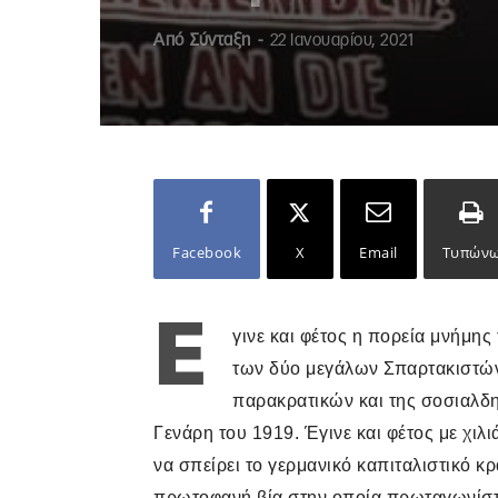
Από
Σύνταξη
-
22 Ιανουαρίου, 2021
Facebook
X
Email
Τυπών
Έ
γινε και φέτος η πορεία μνήμης
των δύο μεγάλων Σπαρτακιστών
παρακρατικών και της σοσιαλδη
Γενάρη του 1919. Έγινε και φέτος με χιλ
να σπείρει το γερμανικό καπιταλιστικό κ
πρωτοφανή βία στην οποία πρωταγωνίστη