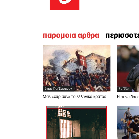
παρομοια αρθρα
περισσοτ
Είπαν Και Έγραψαν
Εν Τέλει
Μας «χάρισαν» το ελληνικό κράτος
Η συνείδησ