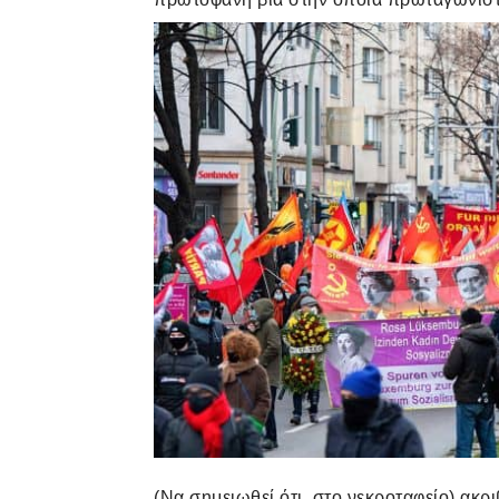
(Να σημειωθεί ότι, στο νεκροταφείο) ακρ