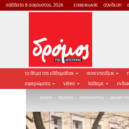
σάββατο 8 αύγουστος, 2026
επικοινωνία
σύνδεση
Δρόμος
της
Αριστεράς
το θέμα της εβδομάδας
συνεντεύξεις
π
αφιερώματα
video
λάβαμε
ενδι
ΑΡΧΙΚΉ
ΠΟΛΙΤΙΚΉ
ΠΑΡΑΠΟΛΙΤΙΚΉ
ΜΝΉΜΗ ΡΌΖ