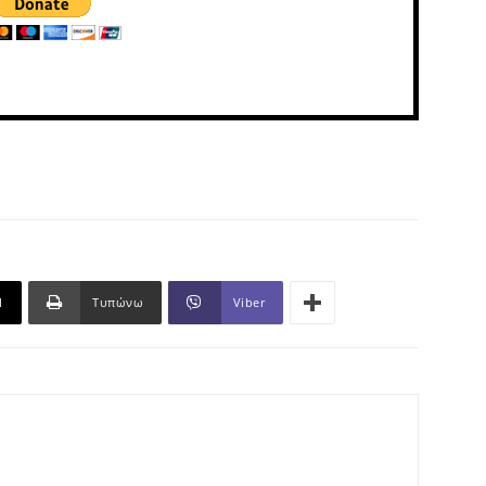
l
Τυπώνω
Viber