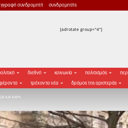
εγγραφή συνδρομητή
συνδρομητής
[adrotate group="4"]
ολιτική
διεθνή
κοινωνία
πολιτισμός
περ
αφέροντα
τρέχοντα νέα
δρόμος της αριστεράς
Α ΚΑΙ ΚΑΡΛ