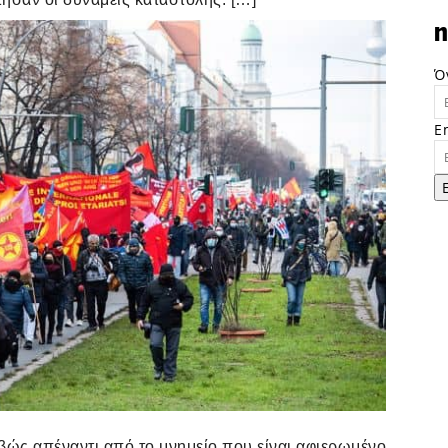
n
Ό
E
ιβώς απέναντι από το μνημείο που είναι αφιερωμένο