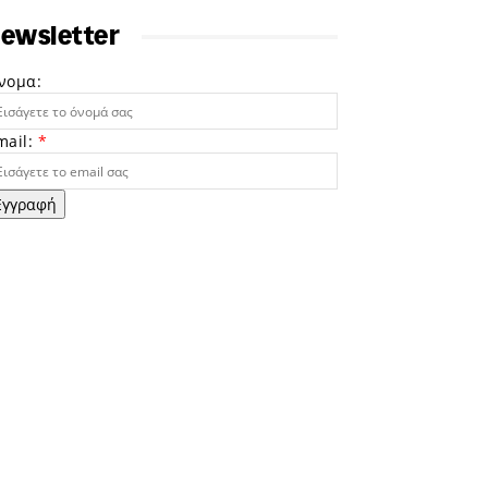
ewsletter
νομα:
mail:
*
Εγγραφή