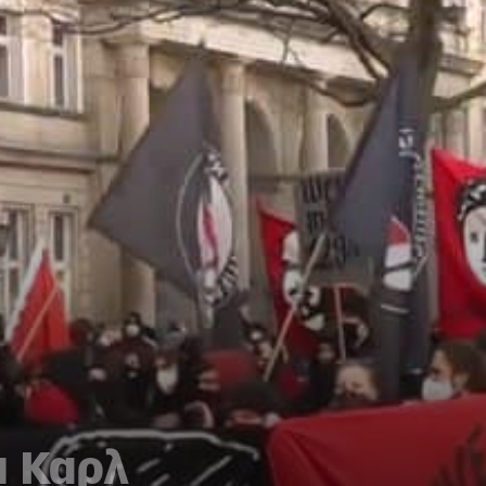
ι Καρλ