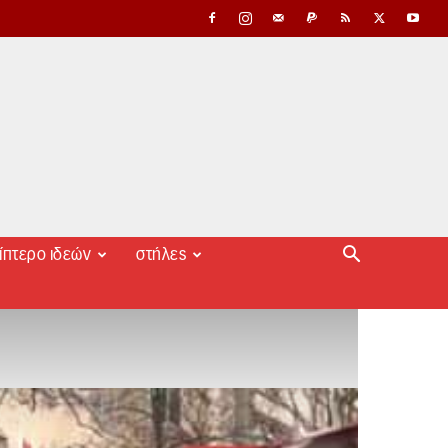
ίπτερο ιδεών
στήλες