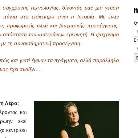
ης σύγχρονης τεχνολογίας, δίνοντάς μας μια γεύση
n
 πάντα στο επίκεντρο είναι η Ιστορία. Με έναν
Ό
, προφορικής αλλά και βιωματικής προσέγγισης.
την απόσταση του «υπεράνω» ερευνητή. Η ψύχραιμη
E
ι με τη συναισθηματική προσέγγιση.
 πώς και γιατί έγιναν τα πράγματα, αλλά παράλληλα
μος έχει ανοίξει…
η Λέρο;
έροντος και
ρώην εκεί
χε κεντρίσει