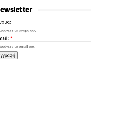
ewsletter
νομα:
mail:
*
Εγγραφή