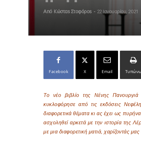
Από
Κώστας Στοφόρος
-
22 Ιανουαρίου, 2021
Facebook
X
Email
Τυπών
Το νέο βιβλίο της Νένης Πανουργι
κυκλοφόρησε από τις εκδόσεις Νεφέλη
διαφορετικά θέματα κι ας έχει ως πυρήνα
ασχοληθεί αρκετά με την ιστορία της Λέ
με μια διαφορετική ματιά, χαρίζοντάς μα