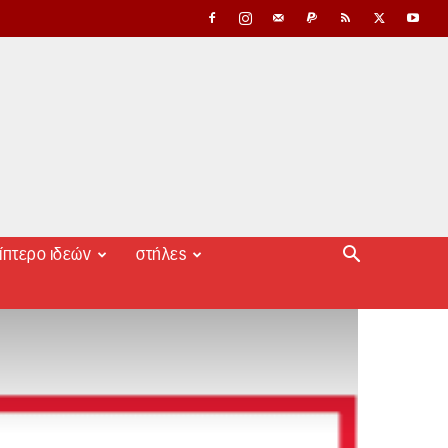
ίπτερο ιδεών
στήλες