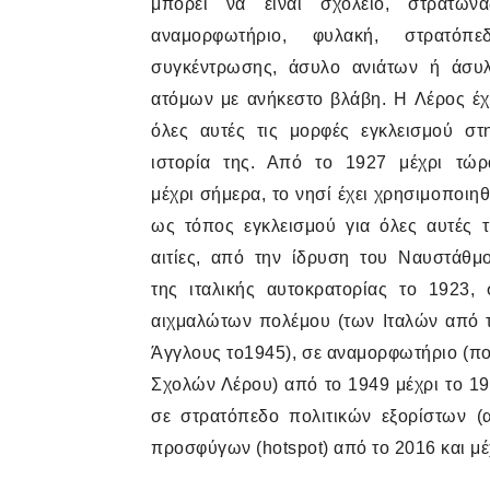
μπορεί να είναι σχολείο, στρατώνα
αναμορφωτήριο, φυλακή, στρατόπε
συγκέντρωσης, άσυλο ανιάτων ή άσυ
ατόμων με ανήκεστο βλάβη. Η Λέρος έχ
όλες αυτές τις μορφές εγκλεισμού στ
ιστορία της. Από το 1927 μέχρι τώρ
μέχρι σήμερα, το νησί έχει χρησιμοποιηθ
ως τόπος εγκλεισμού για όλες αυτές τ
αιτίες, από την ίδρυση του Ναυστάθμ
της ιταλικής αυτοκρατορίας το 1923
αιχμαλώτων πολέμου (των Ιταλών από 
Άγγλους το1945), σε αναμορφωτήριο (πο
Σχολών Λέρου) από το 1949 μέχρι το 196
σε στρατόπεδο πολιτικών εξορίστων (
προσφύγων (
hotspot
) από το 2016 και μ