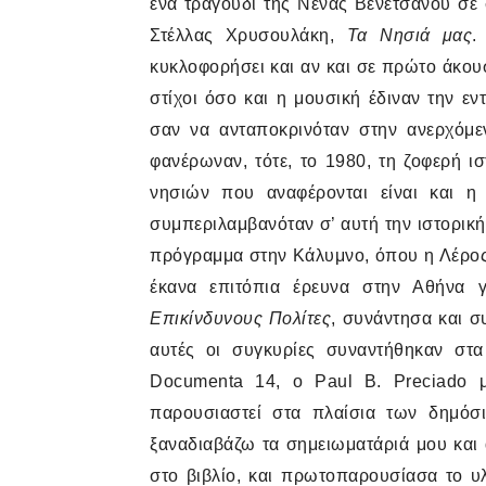
ένα τραγούδι της Νένας Βενετσάνου σε 
Στέλλας Χρυσουλάκη,
Τα Νησιά μας
.
κυκλοφορήσει και αν και σε πρώτο άκου
στίχοι όσο και η μουσική έδιναν την 
σαν να ανταποκρινόταν στην ανερχόμε
φανέρωναν, τότε, το 1980, τη ζοφερή 
νησιών που αναφέρονται είναι και η 
συμπεριλαμβανόταν σ’ αυτή την ιστορικ
πρόγραμμα στην Κάλυμνο, όπου η Λέρος 
έκανα επιτόπια έρευνα στην Αθήνα 
Επικίνδυνους Πολίτες
, συνάντησα και 
αυτές οι συγκυρίες συναντήθηκαν στα
Documenta
14, ο
Paul
B
.
Preciado
μ
παρουσιαστεί στα πλαίσια των δημό
ξαναδιαβάζω τα σημειωματάριά μου και
στο βιβλίο, και πρωτοπαρουσίασα το υ