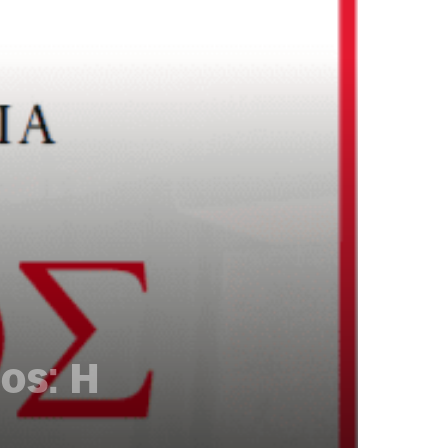
ος: Η