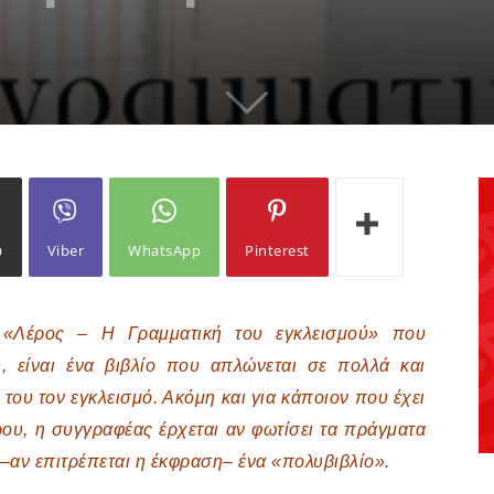
ω
Viber
WhatsApp
Pinterest
ά
«Λέρος – Η Γραμματική του εγκλεισμού»
που
, είναι ένα βιβλίο που απλώνεται σε πολλά και
 του τον εγκλεισμό. Ακόμη και για κάποιον που έχει
ρου, η συγγραφέας έρχεται αν φωτίσει τα πράγματα
ς –αν επιτρέπεται η έκφραση– ένα «πολυβιβλίο».