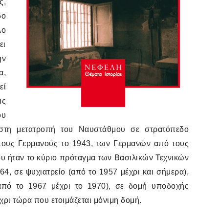
ς,
δο
λο
ει
ην
α,
εί
ις
ου
, στη μετατροπή του Ναυστάθμου σε στρατόπεδο
τους Γερμανούς το 1943, των Γερμανών από τους
υ ήταν το κύριο πρόταγμα των Βασιλικών Τεχνικών
4, σε ψυχιατρείο (από το 1957 μέχρι και σήμερα),
από το 1967 μέχρι το 1970), σε δομή υποδοχής
έχρι τώρα που ετοιμάζεται μόνιμη δομή.