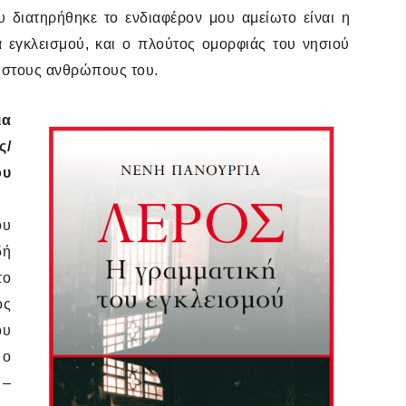
 διατηρήθηκε το ενδιαφέρον μου αμείωτο είναι η
 εγκλεισμού, και ο πλούτος ομορφιάς του νησιού
ι στους ανθρώπους του.
ια
ς/
ου
ου
δή
το
ός
ου
 ο
 –