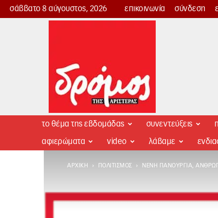
σάββατο 8 αύγουστος, 2026
επικοινωνία
σύνδεση
Δρόμος
της
Αριστεράς
το θέμα της εβδομάδας
συνεντεύξεις
π
αφιερώματα
video
λάβαμε
ενδι
ΑΡΧΙΚΉ
ΠΟΛΙΤΙΣΜΌΣ
ΝΈΝΗ ΠΑΝΟΥΡΓΙΆ, ΑΝΘΡΩΠ