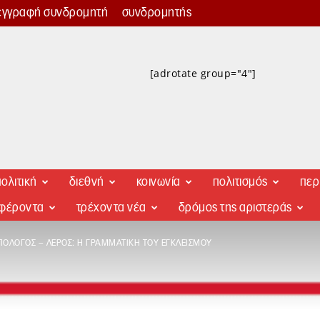
εγγραφή συνδρομητή
συνδρομητής
[adrotate group="4"]
ολιτική
διεθνή
κοινωνία
πολιτισμός
περ
αφέροντα
τρέχοντα νέα
δρόμος της αριστεράς
ΟΛΌΓΟΣ – ΛΈΡΟΣ: Η ΓΡΑΜΜΑΤΙΚΉ ΤΟΥ ΕΓΚΛΕΙΣΜΟΎ