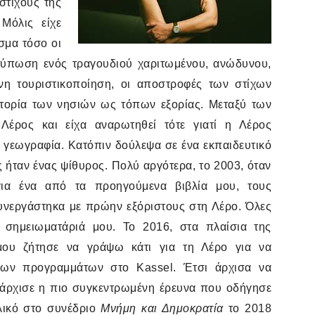
στίχους της
 Μόλις είχε
σμα τόσο οι
εντύπωση ενός τραγουδιού χαριτωμένου, ανώδυνου,
νη τουριστικοποίηση, οι αποστροφές των στίχων
ιστορία των νησιών ως τόπων εξορίας. Μεταξύ των
Λέρος και είχα αναρωτηθεί τότε γιατί η Λέρος
ή γεωγραφία. Κατόπιν δούλεψα σε ένα εκπαιδευτικό
ήταν ένας ψίθυρος. Πολύ αργότερα, το 2003, όταν
για ένα από τα προηγούμενα βιβλία μου, τους
συνεργάστηκα με πρώην εξόριστους στη Λέρο. Όλες
 σημειωματάριά μου. Το 2016, στα πλαίσια της
ου ζήτησε να γράψω κάτι για τη Λέρο για να
σιων προγραμμάτων στο
Kassel
. Έτσι άρχισα να
 άρχισε η πιο συγκεντρωμένη έρευνα που οδήγησε
λικό στο συνέδριο
Μνήμη και Δημοκρατία
το 2018