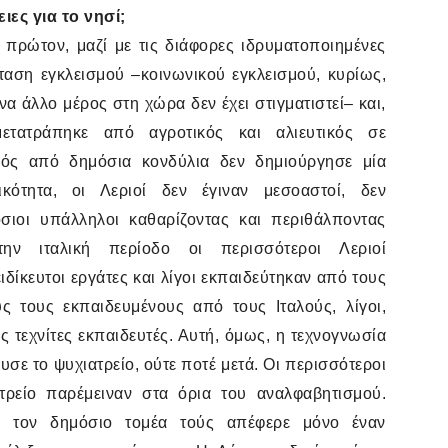
ες για το νησί;
: πρώτον, μαζί με τις διάφορες ιδρυματοποιημένες
σταση εγκλεισμού –κοινωνικού εγκλεισμού, κυρίως,
να άλλο μέρος στη χώρα δεν έχει στιγματιστεί– και,
ετατράπηκε από αγροτικός και αλιευτικός σε
σμός από δημόσια κονδύλια δεν δημιούργησε μία
τικότητα, οι Λεριοί δεν έγιναν μεσοαστοί, δεν
σιοι υπάλληλοι καθαρίζοντας και περιθάλποντας
την ιταλική περίοδο οι περισσότεροι Λεριοί
ίκευτοι εργάτες και λίγοι εκπαιδεύτηκαν από τους
ύς τους εκπαιδευμένους από τους Ιταλούς, λίγοι,
τεχνίτες εκπαιδευτές. Αυτή, όμως, η τεχνογνωσία
υσε το ψυχιατρείο, ούτε ποτέ μετά. Οι περισσότεροι
ρείο παρέμειναν στα όρια του αναλφαβητισμού.
 τον δημόσιο τομέα τούς απέφερε μόνο έναν