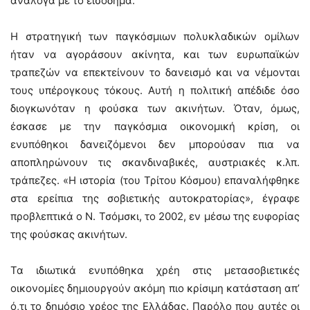
ανάλογα με το εισόδημα.
Η στρατηγική των παγκόσμιων πολυκλαδικών ομίλων
ήταν να αγοράσουν ακίνητα, και των ευρωπαϊκών
τραπεζών να επεκτείνουν το δανεισμό και να νέμονται
τους υπέρογκους τόκους. Αυτή η πολιτική απέδιδε όσο
διογκωνόταν η φούσκα των ακινήτων. Όταν, όμως,
έσκασε με την παγκόσμια οικονομική κρίση, οι
ενυπόθηκοι δανειζόμενοι δεν μπορούσαν πια να
αποπληρώνουν τις σκανδιναβικές, αυστριακές κ.λπ.
τράπεζες. «Η ιστορία (του Τρίτου Κόσμου) επαναλήφθηκε
στα ερείπια της σοβιετικής αυτοκρατορίας», έγραφε
προβλεπτικά ο Ν. Τσόμσκι, το 2002, εν μέσω της ευφορίας
της φούσκας ακινήτων.
Τα ιδιωτικά ενυπόθηκα χρέη στις μετασοβιετικές
οικονομίες δημιουργούν ακόμη πιο κρίσιμη κατάσταση απ’
ό,τι το δημόσιο χρέος της Ελλάδας. Παρόλο που αυτές οι