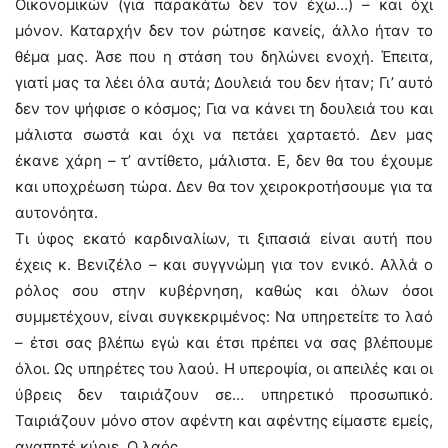
Οικονομικών (για παρακάτω δεν τον έχω…) – και όχι
μόνον. Καταρχήν δεν τον ρώτησε κανείς, άλλο ήταν το
θέμα μας. Άσε που η στάση του δηλώνει ενοχή. Έπειτα,
γιατί μας τα λέει όλα αυτά; Δουλειά του δεν ήταν; Γι’ αυτό
δεν τον ψήφισε ο κόσμος; Για να κάνει τη δουλειά του και
μάλιστα σωστά και όχι να πετάει χαρταετό. Δεν μας
έκανε χάρη – τ’ αντίθετο, μάλιστα. Ε, δεν θα του έχουμε
και υποχρέωση τώρα. Δεν θα τον χειροκροτήσουμε για τα
αυτονόητα.
Τι ύφος εκατό καρδιναλίων, τι ξιπασιά είναι αυτή που
έχεις κ. Βενιζέλο – και συγγνώμη για τον ενικό. Αλλά ο
ρόλος σου στην κυβέρνηση, καθώς και όλων όσοι
συμμετέχουν, είναι συγκεκριμένος: Να υπηρετείτε το λαό
– έτσι σας βλέπω εγώ και έτσι πρέπει να σας βλέπουμε
όλοι. Ως υπηρέτες του λαού. Η υπεροψία, οι απειλές και οι
ύβρεις δεν ταιριάζουν σε… υπηρετικό προσωπικό.
Ταιριάζουν μόνο στον αφέντη και αφέντης είμαστε εμείς,
αγαπητέ κύριε. Ο λαός.