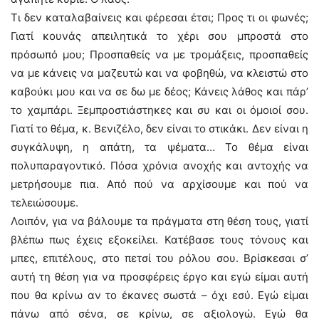
Τι δεν καταλαβαίνεις και φέρεσαι έτσι; Προς τι οι φωνές;
Γιατί κουνάς απειλητικά το χέρι σου μπροστά στο
πρόσωπό μου; Προσπαθείς να με τρομάξεις, προσπαθείς
να με κάνεις να μαζευτώ και να φοβηθώ, να κλειστώ στο
καβούκι μου και να σε δω με δέος; Κάνεις λάθος και πάρ’
το χαμπάρι. Ξεμπροστιάστηκες και συ και οι όμοιοί σου.
Γιατί το θέμα, κ. Βενιζέλο, δεν είναι το στικάκι. Δεν είναι η
συγκάλυψη, η απάτη, τα ψέματα… Το θέμα είναι
πολυπαραγοντικό. Πόσα χρόνια ανοχής και αντοχής να
μετρήσουμε πια. Από πού να αρχίσουμε και πού να
τελειώσουμε.
Λοιπόν, για να βάλουμε τα πράγματα στη θέση τους, γιατί
βλέπω πως έχεις εξoκείλει. Κατέβασε τους τόνους και
μπες, επιτέλους, στο πετσί του ρόλου σου. Βρίσκεσαι σ’
αυτή τη θέση για να προσφέρεις έργο και εγώ είμαι αυτή
που θα κρίνω αν το έκανες σωστά – όχι εσύ. Εγώ είμαι
πάνω από σένα, σε κρίνω, σε αξιολογώ. Εγώ θα