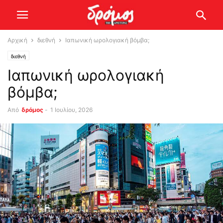
Αρχική
διεθνή
Ιαπωνική ωρολογιακή βόμβα;
διεθνή
Ιαπωνική ωρολογιακή
βόμβα;
Από
δρόμος
-
1 Ιουλίου, 2026