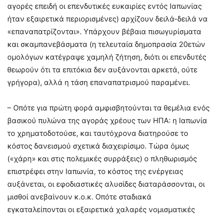
αγορές επειδή οι επενδυτικές ευκαιρίες εντός Ιαπωνίας
ήταν εξαιρετικά περιορισμένες) αρχίζουν δειλά-δειλά να
«επαναπατρίζονται». Υπάρχουν βέβαια πισωγυρίσματα
και σκαμπανεβάσματα (η τελευταία δημοπρασία 20ετών
ομολόγων κατέγραψε χαμηλή ζήτηση, διότι οι επενδυτές
θεωρούν ότι τα επιτόκια δεν αυξάνονται αρκετά, ούτε
γρήγορα), αλλά η τάση επαναπατρισμού παραμένει.
– Οπότε για πρώτη φορά αμφισβητούνται τα θεμέλια ενός
βασικού πυλώνα της αγοράς χρέους των ΗΠΑ: η Ιαπωνία
το χρηματοδοτούσε, και ταυτόχρονα διατηρούσε το
κόστος δανεισμού σχετικά διαχειρίσιμο. Τώρα όμως
(«χάρη» και στις πολεμικές συρράξεις) ο πληθωρισμός
επιστρέφει στην Ιαπωνία, το κόστος της ενέργειας
αυξάνεται, οι εφοδιαστικές αλυσίδες διαταράσσονται, οι
μισθοί ανεβαίνουν κ.ο.κ. Οπότε σταδιακά
εγκαταλείπονται οι εξαιρετικά χαλαρές νομισματικές