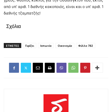
χρέος. Φαύλος κύκλος για την Ουάσινγκτον που, εκτός
από υπ’ αριθ. 1 διεθνής κακοποιός, είναι και ο υπ’ αριθ. 1
διεθνής τζαμπατζής!
Σχόλια
ΕΤΙΚΕΤΕΣ
Γυρίζει
Ιαπωνία
Οικονομία
Φύλλο 782