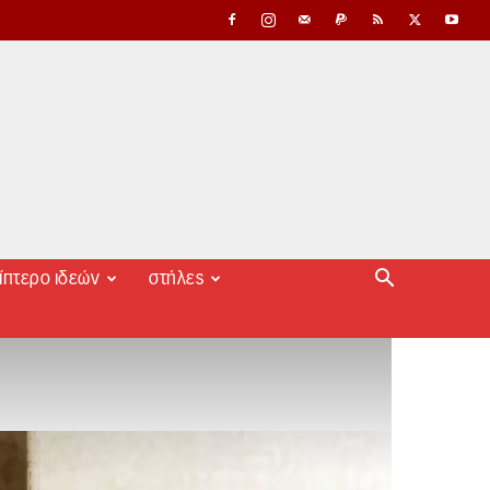
ίπτερο ιδεών
στήλες