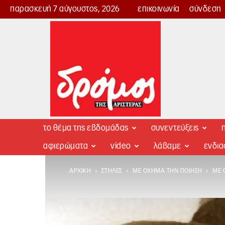
παρασκευή 7 αύγουστος, 2026
επικοινωνία
σύνδεση
Δρόμος
της
Αριστεράς
το θέμα της εβδομάδας
συνεντεύξεις
π
αφιερώματα
video
λάβαμε
ενδι
ΑΡΧΙΚΉ
ΣΤΉΛΕΣ
ΜΕ ΌΧΗΜΑ ΤΗΝ ΠΟΊΗΣΗ
ΜΕ 