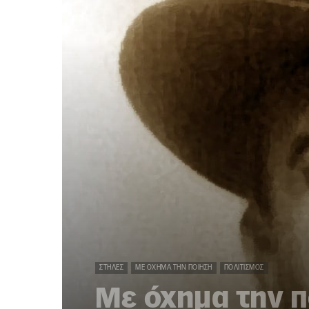
ΣΤΉΛΕΣ
ΜΕ ΌΧΗΜΑ ΤΗΝ ΠΟΊΗΣΗ
ΠΟΛΙΤΙΣΜΌΣ
Με όχημα την π