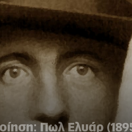
οίηση: Πωλ Ελυάρ (1895