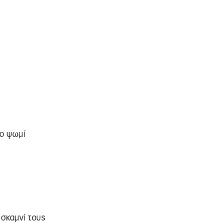
το ψωμί
σκαμνί τους