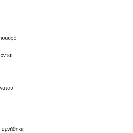
θησαυρό
ζονται
ανάτου
ς υμνήθηκε