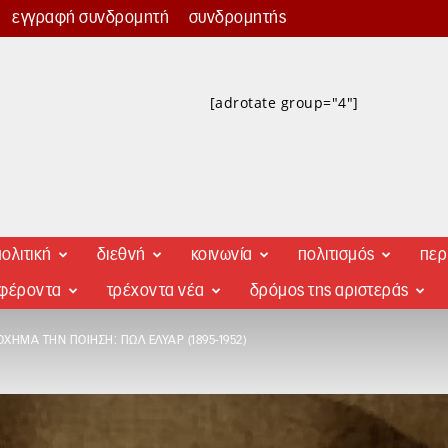
εγγραφή συνδρομητή
συνδρομητής
[adrotate group="4"]
ολιτική
διεθνή
κοινωνία
πολιτισμός
περ
αφέροντα
τρέχοντα νέα
δρόμος της αριστεράς
ΌΧΗΜΑ ΤΗΝ ΠΟΊΗΣΗ: ΠΩΛ ΕΛΥΆΡ (1895-1952)