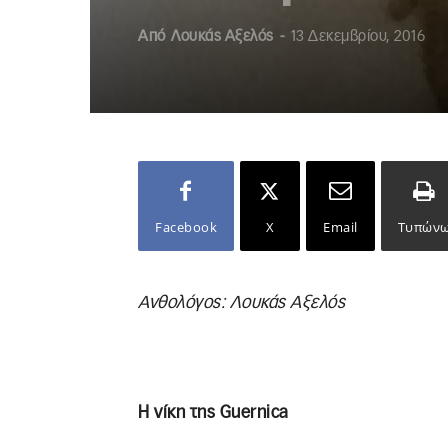
Από
Λουκάς Αξελός
-
13 Δεκεμβρίου, 2016
Facebook
X
Email
Τυπών
Ανθολόγος: Λουκάς Αξελός
Η νίκη της Guernica