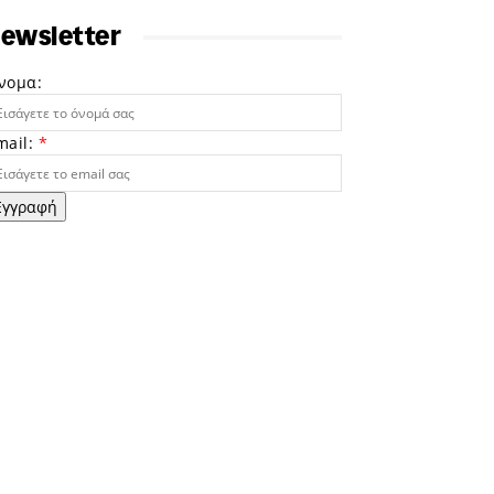
ewsletter
νομα:
mail:
*
Εγγραφή