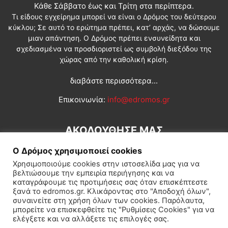
Κάθε Σάββατο έως και Τρίτη στα περίπτερα.
Τι είδους εγχείρημα μπορεί να είναι ο Δρόμος του δεύτερου
κύκλου; Σε αυτό το ερώτημα πρέπει, κατ’ αρχάς, να δώσουμε
μιαν απάντηση. Ο Δρόμος πρέπει ενσυνείδητα και
σχεδιασμένα να προσδιοριστεί ως συμβολή διεξόδου της
χώρας από την καθολική κρίση.
διαβάστε περισσότερα...
Επικοινωνία:
info@edromos.gr
ΑΚΟΛΟΥΘΗΣΕ ΜΑΣ
Ο Δρόμος χρησιμοποιεί cookies
Χρησιμοποιούμε cookies στην ιστοσελίδα μας για να
βελτιώσουμε την εμπειρία περιήγησης και να
καταγράφουμε τις προτιμήσεις σας όταν επισκέπτεστε
ξανά το edromos.gr. Κλικάροντας στο "Αποδοχή όλων",
συναινείτε στη χρήση όλων των cookies. Παρόλαυτα,
Εγγραφή συνδρομητή
Πολιτική
Διεθνή
Κοινωνία
μπορείτε να επισκεφθείτε τις "Ρυθμίσεις Cookies" για να
ελέγξετε και να αλλάξετε τις επιλογές σας.
Πολιτισμός
Αφιερώματα