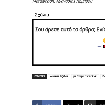
Μετάφραση: Αθανάσιος Λάμπρου
Σχόλια
Σου άρεσε αυτό το άρθρο; Ενί
ΕΤΙΚΕΤΕΣ
Λουκάς Αξελός
με όχημα την ποίηση
Π
Facebook
X
Emai