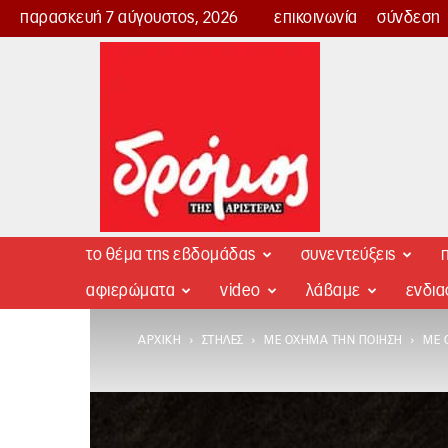
παρασκευή 7 αύγουστος, 2026
επικοινωνία
σύνδεση
Δρόμος
της
Αριστεράς
το θέμα της εβδομάδας
συνεντεύξεις
π
αφιερώματα
video
λάβαμε
ενδι
ΑΡΧΙΚΉ
ΣΤΉΛΕΣ
ΜΕ ΌΧΗΜΑ ΤΗΝ ΠΟΊΗΣΗ
ΜΕ 