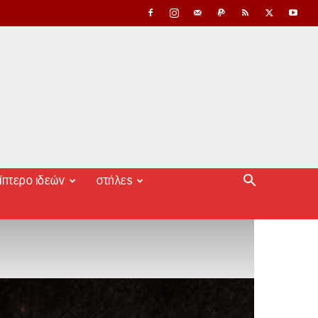
ίπτερο ιδεών
στήλες