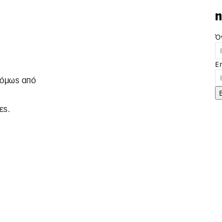
n
Ό
E
, όμως από
ες.