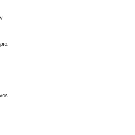
ν
ρια.
νος.