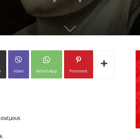
ω
Viber
WhatsApp
Pinterest
 ανέμους
ι.