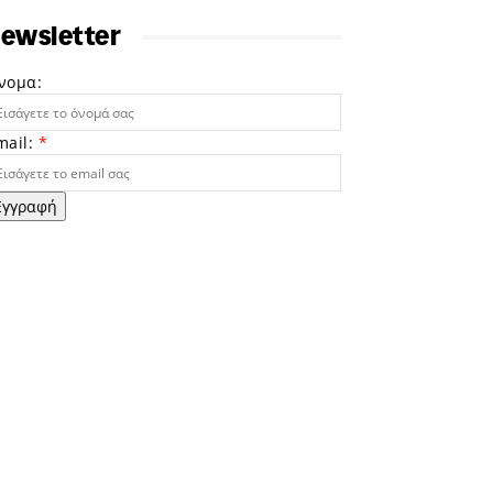
ewsletter
νομα:
mail:
*
Εγγραφή