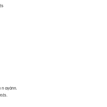
ές
 η αγάπη.
τές.