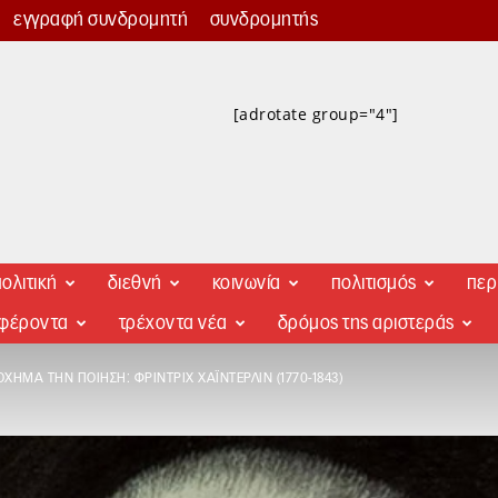
εγγραφή συνδρομητή
συνδρομητής
[adrotate group="4"]
ολιτική
διεθνή
κοινωνία
πολιτισμός
περ
αφέροντα
τρέχοντα νέα
δρόμος της αριστεράς
ΌΧΗΜΑ ΤΗΝ ΠΟΊΗΣΗ: ΦΡΊΝΤΡΙΧ ΧΑΪΝΤΕΡΛΙΝ (1770-1843)