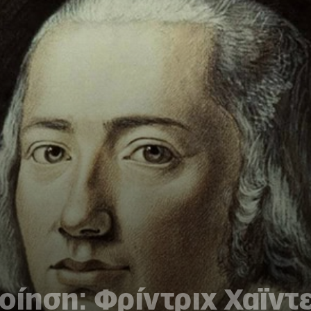
ίηση: Φρίντριχ Χαϊντερ