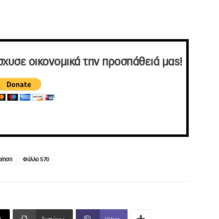
σχυσε οικονομικά την προσπάθειά μας!
οίηση
Φύλλο 570
l
Τυπώνω
Viber