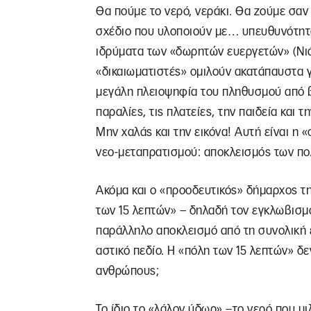
Θα πούμε το νερό, νεράκι. Θα ζούμε σαν ξ
σχέδιο που υλοποιούν με… υπευθυνότητα
ιδρύματα των «δωρητών ευεργετών» (Νιάρ
«δικαιωματιστές» ομιλούν ακατάπαυστα γ
μεγάλη πλειοψηφία του πληθυσμού από β
παραλίες, τις πλατείες, την παιδεία και 
Μην χαλάς και την εικόνα! Αυτή είναι η
νεο-μεταπρατισμού: αποκλεισμός των πο
Ακόμα και ο «προοδευτικός» δήμαρχος τη
των 15 λεπτών» – δηλαδή τον εγκλωβισμό 
παράλληλο αποκλεισμό από τη συνολική 
αστικό πεδίο. Η «πόλη των 15 λεπτών» δ
ανθρώπους;
Το ίδιο το «λάλον ύδωρ» –το νερό που μιλ