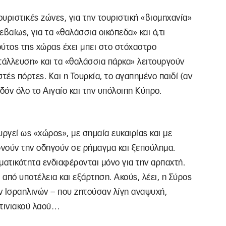
ουριστικές ζώνες, για την τουριστική «βιομηχανία»
εβαίως, για τα «θαλάσσια οικόπεδα» και ό,τι
ύτος της χώρας έχει μπει στο στόχαστρο
άλλευση» και τα «θαλάσσια πάρκα» λειτουργούν
τές πόρτες. Και η Τουρκία, το αγαπημένο παιδί (αν
εδόν όλο το Αιγαίο και την υπόλοιπη Κύπρο.
ργεί ως «χώρος», με σημαία ευκαιρίας και με
νούν την οδηγούν σε ρήμαγμα και ξεπούλημα.
ματικότητα ενδιαφέρονται μόνο για την αρπαχτή.
 από υποτέλεια και εξάρτηση. Ακούς, λέει, η Σύρος
ων Ισραηλινών – που ζητούσαν λίγη αναψυχή,
στινιακού λαού…