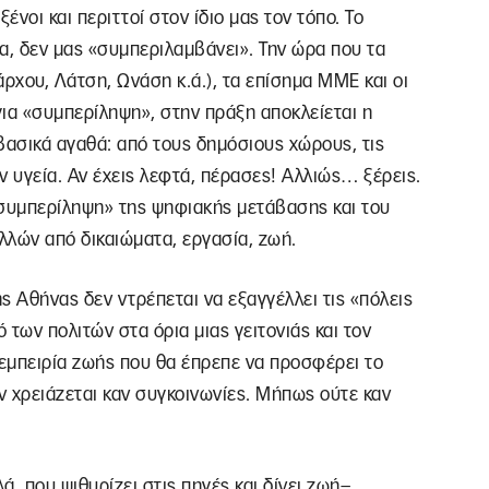
ένοι και περιττοί στον ίδιο μας τον τόπο. Το
, δεν μας «συμπεριλαμβάνει». Την ώρα που τα
χου, Λάτση, Ωνάση κ.ά.), τα επίσημα ΜΜΕ και οι
ια «συμπερίληψη», στην πράξη αποκλείεται η
ασικά αγαθά: από τους δημόσιους χώρους, τις
την υγεία. Αν έχεις λεφτά, πέρασες! Αλλιώς… ξέρεις.
 «συμπερίληψη» της ψηφιακής μετάβασης και του
λλών από δικαιώματα, εργασία, ζωή.
ς Αθήνας δεν ντρέπεται να εξαγγέλλει τις «πόλεις
των πολιτών στα όρια μιας γειτονιάς και τον
εμπειρία ζωής που θα έπρεπε να προσφέρει το
εν χρειάζεται καν συγκοινωνίες. Μήπως ούτε καν
ά, που ψιθυρίζει στις πηγές και δίνει ζωή–