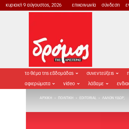
κυριακή 9 αύγουστος, 2026
επικοινωνία
σύνδεση
ε
Δρόμος
της
Αριστεράς
το θέμα της εβδομάδας
συνεντεύξεις
π
αφιερώματα
video
λάβαμε
ενδι
ΑΡΧΙΚΉ
ΠΟΛΙΤΙΚΉ
EDITORIAL
ΛΆΛΟΝ ΎΔΩΡ;