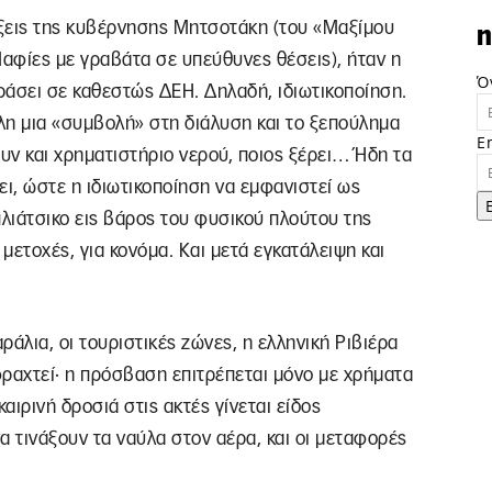
ράξεις της κυβέρνησης Μητσοτάκη (του «Μαξίμου
n
Μαφίες με γραβάτα σε υπεύθυνες θέσεις), ήταν η
Ό
εράσει σε καθεστώς ΔΕΗ. Δηλαδή, ιδιωτικοποίηση.
λη μια «συμβολή» στη διάλυση και το ξεπούλημα
E
ν και χρηματιστήριο νερού, ποιος ξέρει… Ήδη τα
ει, ώστε η ιδιωτικοποίηση να εμφανιστεί ως
πλιάτσικο εις βάρος του φυσικού πλούτου της
 μετοχές, για κονόμα. Και μετά εγκατάλειψη και
ράλια, οι τουριστικές ζώνες, η ελληνική Ριβιέρα
φραχτεί· η πρόσβαση επιτρέπεται μόνο με χρήματα
αιρινή δροσιά στις ακτές γίνεται είδος
α τινάξουν τα ναύλα στον αέρα, και οι μεταφορές