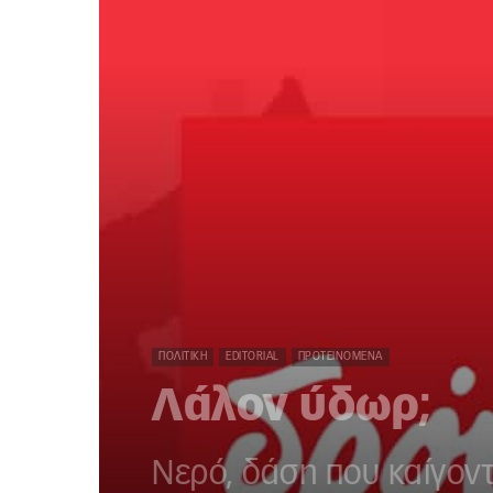
ΠΟΛΙΤΙΚΉ
EDITORIAL
ΠΡΟΤΕΙΝΌΜΕΝΑ
Λάλον ύδωρ;
Νερό, δάση που καίγοντ