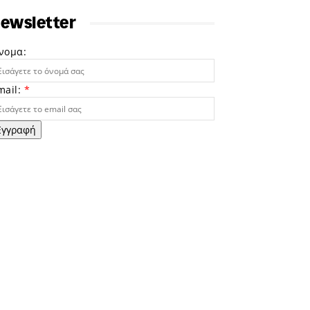
ewsletter
νομα:
mail:
*
Εγγραφή