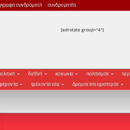
γγραφή συνδρομητή
συνδρομητής
[adrotate group="4"]
ολιτική
διεθνή
κοινωνία
πολιτισμός
περ
αφέροντα
τρέχοντα νέα
δρόμος της αριστεράς