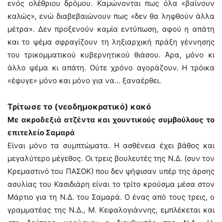
ενός ολέθριου δρόμου. Καμώνονται πως όλα «βαίνουν
καλώς», ενώ διαβεβαιώνουν πως «δεν θα ληφθούν άλλα
μέτρα». Δεν προξενούν καμία εντύπωση, αφού η απάτη
και το ψέμα σφραγίζουν τη ληξιαρχική πράξη γέννησης
του τρικομματικού κυβερνητικού θιάσου. Άρα, μόνο κι
άλλο ψέμα κι απάτη. Ούτε χρόνο αγοράζουν. Η τρόικα
«έφυγε» μόνο και μόνο για να… ξαναέρθει.
Τρίτωσε το (νεοδημοκρατικό) κακό
Με ακροδεξιά ατζέντα και χουντικούς συμβούλους το
επιτελείο Σαμαρά
Είναι μόνο τα συμπτώματα. Η ασθένεια έχει βάθος και
μεγαλύτερο μέγεθος. Οι τρεις βουλευτές της Ν.Δ. (συν τον
Κρεμαστινό του ΠΑΣΟΚ) που δεν ψήφισαν υπέρ της άρσης
ασυλίας του Κασιδιάρη είναι το τρίτο κρούσμα μέσα στον
Μάρτιο για τη Ν.Δ. του Σαμαρά. Ο ένας από τους τρεις, ο
γραμματέας της Ν.Δ., Μ. Κεφαλογιάννης, εμπλέκεται και