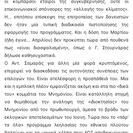
οι κομπάρσοι εταίροι της συγκυβέρνησης, ούτε οι
επικοινωνιακοί σπόνσορες της «αλλαγής του κλίματος».
Η… επιτόπου επίσκεψη της επιτροπείας των δανειστών
δεν ήταν μία τυπική διαδικασία πιστοποίησης της
εφαρμογής του προγράμματος. Και η δόση του Μαρτίου
(ήδη έγινε… Απριλίου) δεν προκύπτει τώρα από πουθενά
πως «είναι διασφαλισμένη», όπως ο Γ. Στουρνάρας
δήλωσε καθησυχαστικά.
Ο Αντ. Σαμαράς για άλλη μία φορά κρυπτόμενος,
επιχειρεί να διασκεδάσει τις αυτονόητες συνέπειες των
επιλογών του. Είναι ατελέσφορη η προσπάθειά του. Μια
και η εμπλοκή πλέον εμφανίζεται ακόμη και στα πιο «δικά
του» κομμάτια του Μνημονίου. Είναι κατάλληλη στιγμή
να θυμηθούμε την ανάληψη της «ιδιοκτησίας» του
Μνημονίου από τον πρωθυπουργό, άμεσα το βράδυ των
εκλογικών αποτελεσμάτων του Ιούνη. Τώρα που το «πάρ’
τα όλα» πρόγραμμα λεηλασίας του εθνικού πλούτου
βαλτώνει και τα μαγικά κόλπα περί ΑΟΖ αποδεικνύονται