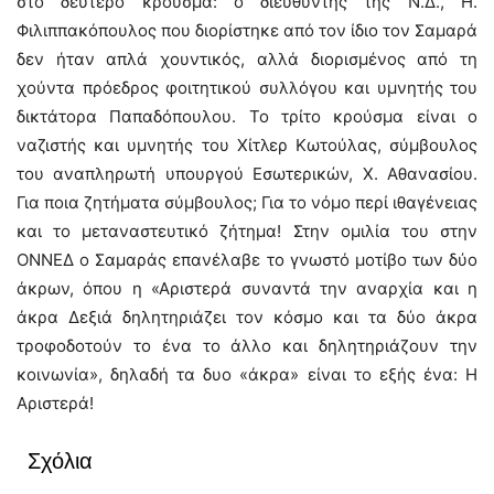
στο δεύτερο κρούσμα: ο διευθυντής της Ν.Δ., Η.
Φιλιππακόπουλος που διορίστηκε από τον ίδιο τον Σαμαρά
δεν ήταν απλά χουντικός, αλλά διορισμένος από τη
χούντα πρόεδρος φοιτητικού συλλόγου και υμνητής του
δικτάτορα Παπαδόπουλου. Το τρίτο κρούσμα είναι ο
ναζιστής και υμνητής του Χίτλερ Κωτούλας, σύμβουλος
του αναπληρωτή υπουργού Εσωτερικών, Χ. Αθανασίου.
Για ποια ζητήματα σύμβουλος; Για το νόμο περί ιθαγένειας
και το μεταναστευτικό ζήτημα! Στην ομιλία του στην
ΟΝΝΕΔ ο Σαμαράς επανέλαβε το γνωστό μοτίβο των δύο
άκρων, όπου η «Αριστερά συναντά την αναρχία και η
άκρα Δεξιά δηλητηριάζει τον κόσμο και τα δύο άκρα
τροφοδοτούν το ένα το άλλο και δηλητηριάζουν την
κοινωνία», δηλαδή τα δυο «άκρα» είναι το εξής ένα: Η
Αριστερά!
Σχόλια