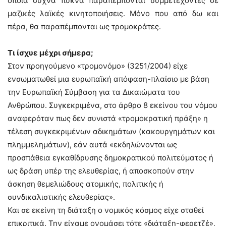
οποία συχνά πυκνά παραπέμπονται συμμετέχοντες σε
μαζικές λαϊκές κινητοποιήσεις. Μόνο που από δω και
πέρα, θα παραπέμπονται ως τρομοκράτες.
Τι ίσχυε μέχρι σήμερα;
Στον προηγούμενο «τρομονόμο» (3251/2004) είχε
ενσωματωθεί μια ευρωπαϊκή απόφαση-πλαίσιο με βάση
την Ευρωπαϊκή Σύμβαση για τα Δικαιώματα του
Ανθρώπου. Συγκεκριμένα, στο άρθρο 8 εκείνου του νόμου
αναφερόταν πως δεν συνιστά «τρομοκρατική πράξη» η
τέλεση συγκεκριμένων αδικημάτων (κακουργημάτων και
πλημμελημάτων), εάν αυτά «εκδηλώνονται ως
προσπάθεια εγκαθίδρυσης δημοκρατικού πολιτεύματος ή
ως δράση υπέρ της ελευθερίας, ή αποσκοπούν στην
άσκηση θεμελιώδους ατομικής, πολιτικής ή
συνδικαλιστικής ελευθερίας».
Και σε εκείνη τη διάταξη ο νομικός κόσμος είχε σταθεί
επικριτικά. Την είχαμε ονομάσει τότε «διάταξη-φερετζέ»,