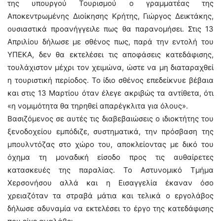
της υπουργού Τουρισμού ο γραμματέας της
Αποκεντρωμένης Διοίκησης Κρήτης, Γιώργος Δεικτάκης,
ουσιαστικά προανήγγειλε πως θα παρανομήσει. Στις 13
Απριλίου δήλωσε με σθένος πως, παρά την εντολή του
ΥΠΕΚΑ, δεν θα εκτελέσει τις αποφάσεις κατεδάφισης,
τουλάχιστον μέχρι τον χειμώνα, ώστε να μη διαταραχθεί
η τουριστική περίοδος. Το ίδιο σθένος επεδείκνυε βέβαια
και στις 13 Μαρτίου όταν έλεγε ακριβώς τα αντίθετα, ότι
«η νομιμότητα θα τηρηθεί απαρέγκλιτα για όλους».
Βασιζόμενος σε αυτές τις διαβεβαιώσεις ο ιδιοκτήτης του
ξενοδοχείου εμπόδιζε, συστηματικά, την πρόσβαση της
μπουλντόζας στο χώρο του, αποκλείοντας με δικό του
όχημα τη μοναδική είσοδο προς τις αυθαίρετες
κατασκευές της παραλίας. Το Αστυνομικό Τμήμα
Χερσονήσου αλλά και η Εισαγγελία έκαναν όσο
χρειαζόταν τα στραβά μάτια και τελικά ο εργολάβος
δήλωσε αδυναμία να εκτελέσει το έργο της κατεδάφισης