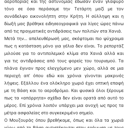
αεροπορίας και της αστυνομίας έδωσαν έναν γλαφυρό
τόνο σε όσα περάσαμε την Τετάρτη μαζί με τον
συνάδελφο εικονολήπτη στην Κρήτη. Η σύλληψη και η
δίωξή μας βρέθηκε ειδησεογραφικά για λίγες ώρες πάνω
από τις πραγματικές αντιδράσεις των πολιτών στα Χανιά.
Μετά την… απελευθέρωσή μας, σκέφτομαι πιο ψύχραιμα
πως η κατάσταση μόνο για γέλια δεν είναι. Το ρεπορτάζ
μιλούσε για το αντιπολεμικό κλίμα στα Χανιά αλλά και
για τις αντιδράσεις από τους φορείς του τουρισμού. Τα
πλάνα έγιναν προς ελεγχόμενο μεν χώρο, αλλά σε μια
περιοχή απ’ όπου εδώ και χρόνια γίνονται μακρινές
λήψεις. Εξάλλου ένα ολόκληρο χωριό έχει οπτική επαφή
με τη Βάση και το αεροδρόμιο. Και φυσικά όλοι ξέρουμε
πως τα «απόρρητα» σχέδια δεν είναι ορατά από αυτό το
μέρος. Επί χρόνια λοιπόν υπάρχει μια ανοχή ως προς τα
μέτρα ασφαλείας στο συγκεκριμένο σημείο.
Ο Μουζουράς όπου βρεθήκαμε, όπως και όλα τα χωριά
γύρω από τη Βάση αντιστέκονται στην ερήμωση με τους