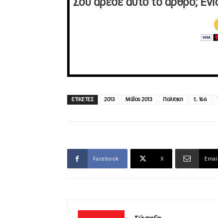
Σου άρεσε αυτό το άρθρο; Ενί
ΕΤΙΚΕΤΕΣ
2013
Μάϊος 2013
Πολιτικη
τ. 166
Facebook
X
Emai