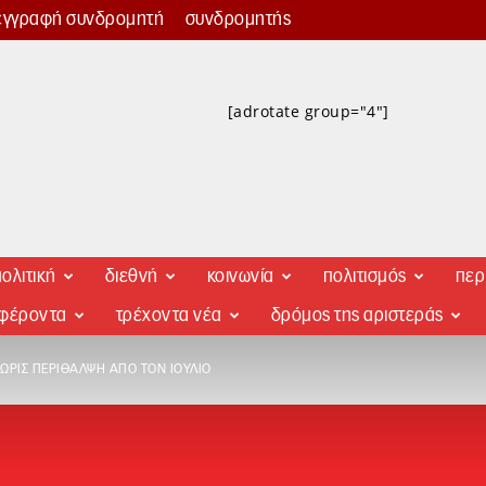
εγγραφή συνδρομητή
συνδρομητής
[adrotate group="4"]
ολιτική
διεθνή
κοινωνία
πολιτισμός
περ
αφέροντα
τρέχοντα νέα
δρόμος της αριστεράς
ΧΩΡΊΣ ΠΕΡΊΘΑΛΨΗ ΑΠΌ ΤΟΝ ΙΟΎΛΙΟ