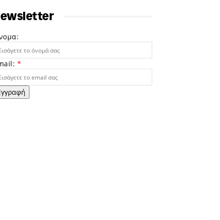
ewsletter
νομα:
mail:
*
Εγγραφή