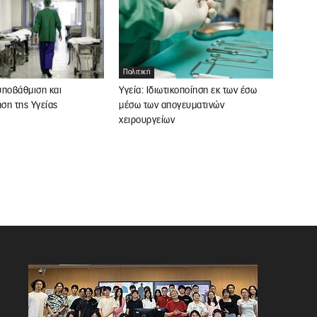
Πολιτική
υποβάθμιση και
Υγεία: Ιδιωτικοποίηση εκ των έσω
ηση της Υγείας
μέσω των απογευματινών
χειρουργείων