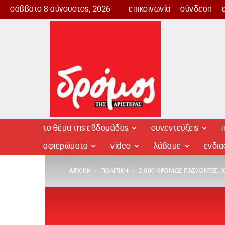
σάββατο 8 αύγουστος, 2026
επικοινωνία
σύνδεση
Δρόμος
της
Αριστεράς
το θέμα της εβδομάδας
συνεντεύξεις
π
αφιερώματα
video
λάβαμε
ενδι
ΑΡΧΙΚΉ
ΠΟΛΙΤΙΚΉ
2.000 ΧΡΟΝΊΩΣ ΠΆΣΧΟΝΤΕΣ, 