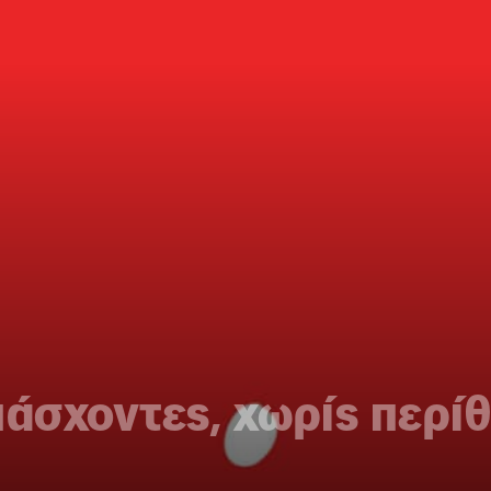
πάσχοντες, χωρίς περί