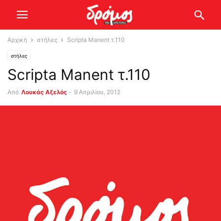
Αρχική
στήλες
Scripta Manent τ.110
στήλες
Scripta Manent τ.110
Από
Λουκάς Αξελός
-
9 Απριλίου, 2012