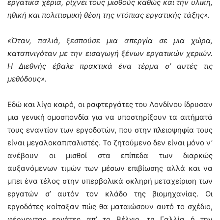
εργατικά χέρια, ρίχνει τους μισθούς καθώς και την υλική,
ηθική και πολιτισμική θέση της ντόπιας εργατικής τάξης».
«Όταν, παλιά, ξεσπούσε μια απεργία σε μια χώρα,
καταπνιγόταν με την εισαγωγή ξένων εργατικών χεριών.
Η Διεθνής έβαλε πρακτικά ένα τέρμα σ’ αυτές τις
μεθόδους».
Εδώ και λίγο καιρό, οι ραφτεργάτες του Λονδίνου ίδρυσαν
μια γενική ομοσπονδία για να υποστηρίξουν τα αιτήματά
τους εναντίον των εργοδοτών, που στην πλειοψηφία τους
είναι μεγαλοκαπιταλιστές. Το ζητούμενο δεν είναι μόνο ν’
ανέβουν οι μισθοί στα επίπεδα των διαρκώς
αυξανόμενων τιμών των μέσων επιβίωσης αλλά και να
μπει ένα τέλος στην υπερβολικά σκληρή μεταχείριση των
εργατών σ’ αυτόν τον κλάδο της βιομηχανίας. Οι
εργοδότες κοίταξαν πώς θα ματαιώσουν αυτό το σχέδιο,
φέρνοντας εργάτες απ’ το Βέλγιο, τη Γαλλία ή την