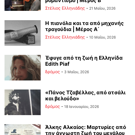
ρομαντισμό | Μέρος Β΄
Στέλιος Ελληνιάδης
-
21 Μαΐου, 2026
Η πιανόλα και τα από μηχανής
τραγούδια | Μέρος Α΄
Στέλιος Ελληνιάδης
-
10 Μαΐου, 2026
Έφυγε από τη ζωή η Ελληνίδα
Edith Piaf
δρόμος
-
3 Μαΐου, 2026
«Πάνος Τζαβέλλας, από ατσάλι
και βελούδο»
δρόμος
-
18 Ιανουαρίου, 2026
Άλκης Αλκαίος: Μαρτυρίες από
την άγνωστη ζωή του μεγάλου