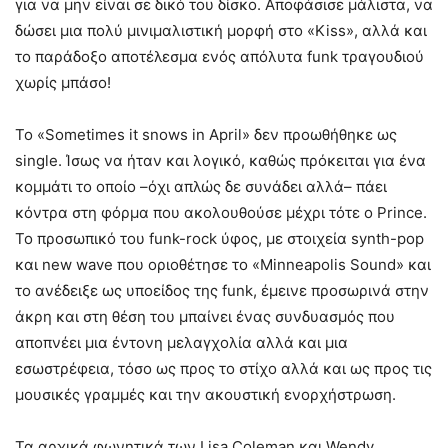
για να μην είναι σε δικό του δίσκο. Αποφάσισε μάλιστα, να
δώσει μια πολύ μινιμαλιστική μορφή στο «Kiss», αλλά και
το παράδοξο αποτέλεσμα ενός απόλυτα funk τραγουδιού
χωρίς μπάσο!
Το «Sometimes it snows in April» δεν προωθήθηκε ως
single. Ίσως να ήταν και λογικό, καθώς πρόκειται για ένα
κομμάτι το οποίο –όχι απλώς δε συνάδει αλλά– πάει
κόντρα στη φόρμα που ακολουθούσε μέχρι τότε ο Prince.
Το προσωπικό του funk-rock ύφος, με στοιχεία synth-pop
και new wave που οριοθέτησε το «Minneapolis Sound» και
το ανέδειξε ως υποείδος της funk, έμεινε προσωρινά στην
άκρη και στη θέση του μπαίνει ένας συνδυασμός που
αποπνέει μια έντονη μελαγχολία αλλά και μια
εσωστρέφεια, τόσο ως προς το στίχο αλλά και ως προς τις
μουσικές γραμμές και την ακουστική ενορχήστρωση.
Τα αρχικά φωνητικά των Lisa Coleman και Wendy