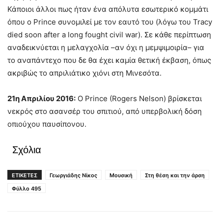
Κάποιοι άλλοι πως ήταν ένα απόλυτα εσωτερικό κομμάτι
όπου ο Prince συνομιλεί με τον εαυτό του (λόγω του Tracy
died soon after a long fought civil war). Σε κάθε περίπτωση
αναδεικνύεται η μελαγχολία –αν όχι η μεμψιμοιρία– για
το αναπάντεχο που δε θα έχει καμία θετική έκβαση, όπως
ακριβώς το απριλιάτικο χιόνι στη Μινεσότα.
21η Απριλίου 2016:
Ο Prince (Rogers Nelson) βρίσκεται
νεκρός στο ασανσέρ του σπιτιού, από υπερβολική δόση
οπιούχου παυσίπονου.
Σχόλια
ΕΤΙΚΕΤΕΣ
Γεωργιάδης Νίκος
Μουσική
Στη θέση και την άρση
Φύλλο 495