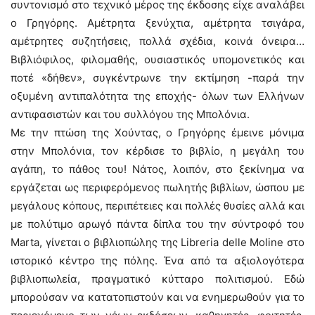
συντονισμό στο τεχνικό μέρος της έκδοσης είχε αναλάβει
ο Γρηγόρης. Αμέτρητα ξενύχτια, αμέτρητα τσιγάρα,
αμέτρητες συζητήσεις, πολλά σχέδια, κοινά όνειρα…
Βιβλιόφιλος, φιλομαθής, ουσιαστικός υπομονετικός και
ποτέ «δήθεν», συγκέντρωνε την εκτίμηση -παρά την
οξυμένη αντιπαλότητα της εποχής- όλων των Ελλήνων
αντιφασιστών και του συλλόγου της Μπολόνια.
Με την πτώση της Χούντας, ο Γρηγόρης έμεινε μόνιμα
στην Μπολόνια, τον κέρδισε το βιβλίο, η μεγάλη του
αγάπη, το πάθος του! Νάτος, λοιπόν, στο ξεκίνημα να
εργάζεται ως περιφερόμενος πωλητής βιβλίων, ώσπου με
μεγάλους κόπους, περιπέτειες και πολλές θυσίες αλλά και
με πολύτιμο αρωγό πάντα δίπλα του την σύντροφό του
Marta, γίνεται ο βιβλιοπώλης της Libreria delle Moline στο
ιστορικό κέντρο της πόλης. Ένα από τα αξιολογότερα
βιβλιοπωλεία, πραγματικό κύτταρο πολιτισμού. Εδώ
μπορούσαν να κατατοπιστούν και να ενημερωθούν για το