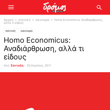
Αρχική
πολιτική
οικονομία
Homo Economicus: Αναδιάρθρωση,
αλλά τι είδους
πολιτική
οικονομία
Homo Economicus:
Αναδιάρθρωση, αλλά τι
είδους
Από
Σύνταξη
-
26 Απριλίου, 2011