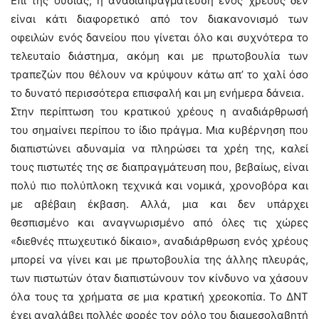
Επί της ουσίας, η αναδιαπραγμάτευση ενός χρέους δεν
είναι κάτι διαφορετικό από τον διακανονισμό των
οφειλών ενός δανείου που γίνεται όλο και συχνότερα το
τελευταίο διάστημα, ακόμη και με πρωτοβουλία των
τραπεζών που θέλουν να κρύψουν κάτω απ’ το χαλί όσο
το δυνατό περισσότερα επισφαλή και μη ενήμερα δάνεια.
Στην περίπτωση του κρατικού χρέους η αναδιάρθρωσή
του σημαίνει περίπου το ίδιο πράγμα. Μια κυβέρνηση που
διαπιστώνει αδυναμία να πληρώσει τα χρέη της, καλεί
τους πιστωτές της σε διαπραγμάτευση που, βεβαίως, είναι
πολύ πιο πολύπλοκη τεχνικά και νομικά, χρονοβόρα και
με αβέβαιη έκβαση. Αλλά, μια και δεν υπάρχει
θεσπισμένο και αναγνωρισμένο από όλες τις χώρες
«διεθνές πτωχευτικό δίκαιο», αναδιάρθρωση ενός χρέους
μπορεί να γίνει και με πρωτοβουλία της άλλης πλευράς,
των πιστωτών όταν διαπιστώνουν τον κίνδυνο να χάσουν
όλα τους τα χρήματα σε μια κρατική χρεοκοπία. Το ΔΝΤ
έχει αναλάβει πολλές φορές τον ρόλο του διαμεσολαβητή