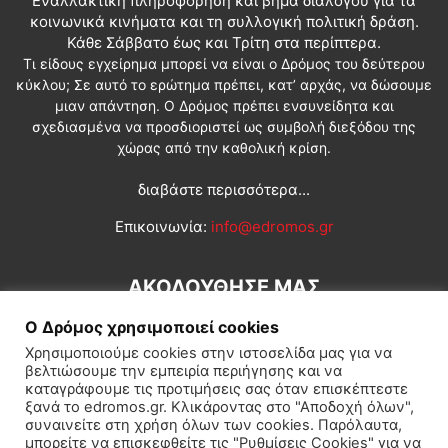
Εναλλακτική πληροφόρηση και βήμα διαλόγου για τα
κοινωνικά κινήματα και τη συλλογική πολιτική δράση.
Κάθε Σάββατο έως και Τρίτη στα περίπτερα.
Τι είδους εγχείρημα μπορεί να είναι ο Δρόμος του δεύτερου
κύκλου; Σε αυτό το ερώτημα πρέπει, κατ’ αρχάς, να δώσουμε
μιαν απάντηση. Ο Δρόμος πρέπει ενσυνείδητα και
σχεδιασμένα να προσδιοριστεί ως συμβολή διεξόδου της
χώρας από την καθολική κρίση.
διαβάστε περισσότερα...
Επικοινωνία:
info@edromos.gr
ΑΚΟΛΟΥΘΗΣΕ ΜΑΣ
Ο Δρόμος χρησιμοποιεί cookies
Χρησιμοποιούμε cookies στην ιστοσελίδα μας για να
βελτιώσουμε την εμπειρία περιήγησης και να
καταγράφουμε τις προτιμήσεις σας όταν επισκέπτεστε
ξανά το edromos.gr. Κλικάροντας στο "Αποδοχή όλων",
συναινείτε στη χρήση όλων των cookies. Παρόλαυτα,
Εγγραφή συνδρομητή
Πολιτική
Διεθνή
Κοινωνία
μπορείτε να επισκεφθείτε τις "Ρυθμίσεις Cookies" για να