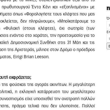
 πρωθυπουργού Έντα Κένι και «εξοπλισμένοι» με
n
θήματα όπως «Φορολογήστε τους κλέφτες που μας
Ό
οκλείεται, δεν πληρώνουμε», «Μποϊκοτάρουμε το
δή «Φυλακή (στους κλέφτες), όχι σωτηρία (των
E
ήσεις ενάντια στο χαράτσι, την προετοιμασία για το
αϊκή Δημοσιονομική Συνθήκη στις 31 Μάη και τις
ταση της Αριστεράς, μίλησε στον Δρόμο ο πρόεδρος
ατος, Eirigi Brian Leeson.
 αυτή εκφράζεται;
η της φούσκας της αγοράς ακινήτων. Η μεγαλύτερη
πολιτικά, η εκλογική κατάρρευση του μεγαλύτερου
 συνασπισμός είχε υποσχεθεί την ανατροπή πολλών
σης, πράγμα τελικά που δεν υλοποίησε. Πολλοί