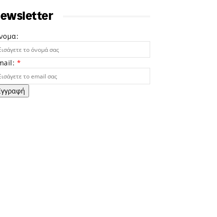
ewsletter
νομα:
mail:
*
Εγγραφή