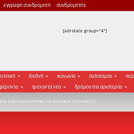
εγγραφή συνδρομητή
συνδρομητής
[adrotate group="4"]
ολιτική
διεθνή
κοινωνία
πολιτισμός
περ
αφέροντα
τρέχοντα νέα
δρόμος της αριστεράς
ΗΤΑ ΕΊΝΑΙ Η ΚΑΤΑΣΤΡΟΦΉ ΤΟΥ ΠΟΛΙΤΙΚΟΎ ΣΥΣΤΉΜΑΤΟΣ”