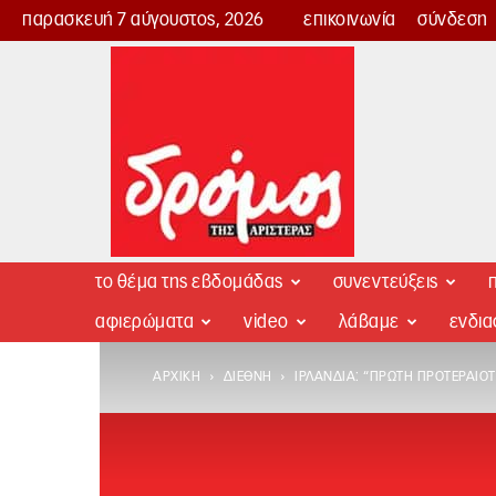
παρασκευή 7 αύγουστος, 2026
επικοινωνία
σύνδεση
Δρόμος
της
Αριστεράς
το θέμα της εβδομάδας
συνεντεύξεις
π
αφιερώματα
video
λάβαμε
ενδι
ΑΡΧΙΚΉ
ΔΙΕΘΝΉ
ΙΡΛΑΝΔΊΑ: “ΠΡΏΤΗ ΠΡΟΤΕΡΑΙΌΤ