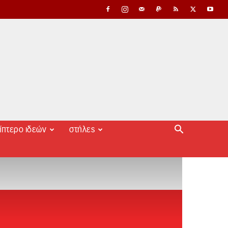
ίπτερο ιδεών
στήλες