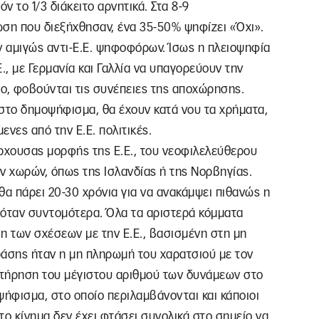
ν το 1/3 διάκειτο αρνητικά. Στα 8-9
ση που διεξήχθησαν, ένα 35-50% ψηφίζει «Όχι».
ν αμιγώς αντι-Ε.Ε. ψηφοφόρων. Ίσως η πλειοψηφία
., με Γερμανία και Γαλλία να υπαγορεύουν την
όσο, φοβούνται τις συνέπειες της αποχώρησης.
 στο δημοψήφισμα, θα έχουν κατά νου τα χρήματα,
ενες από την Ε.Ε. πολιτικές.
ρχουσας μορφής της Ε.Ε., του νεοφιλελεύθερου
ν χωρών, όπως της Ισλανδίας ή της Νορβηγίας.
θα πάρει 20-30 χρόνια για να ανακάμψει πιθανώς η
ρχόταν συντομότερα. Όλα τα αριστερά κόμματα
 των σχέσεων με την Ε.Ε., βασισμένη στη μη
άσης ήταν η μη πληρωμή του χαρατσιού με τον
ιατήρηση του μέγιστου αριθμού των δυνάμεων στο
ήφισμα, στο οποίο περιλαμβάνονται και κάποιοι
ο κίνημα δεν έχει φτάσει συνολικά στο σημείο να