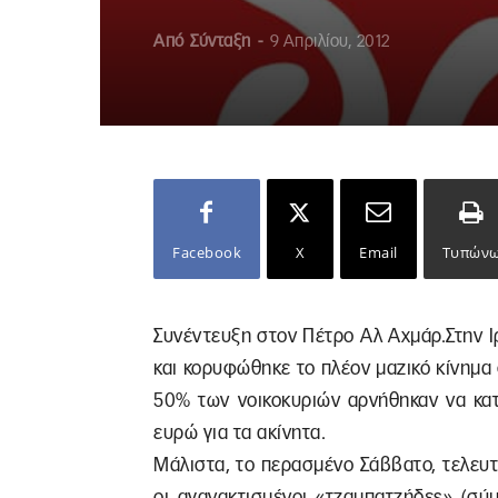
Από
Σύνταξη
-
9 Απριλίου, 2012
Facebook
X
Email
Τυπών
Συνέντευξη στον Πέτρο Αλ Αχμάρ.Στην Ι
και κορυφώθηκε το πλέον μαζικό κίνημα
50% των νοικοκυριών αρνήθηκαν να κα
ευρώ για τα ακίνητα.
Μάλιστα, το περασμένο Σάββατο, τελευ
οι αγανακτισμένοι «τζαμπατζήδες» (σ