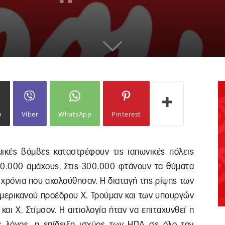
ω
Viber
WhatsApp
Pinterest
μικές βόμβες καταστρέφουν τις ιαπωνικές πόλεις
50.000 αμάχους. Στις 300.000 φτάνουν τα θύματα
α χρόνια που ακολούθησαν. Η διαταγή της ρίψης των
μερικανού προέδρου Χ. Τρούμαν και των υπουργών
αι Χ. Στίμσον. Η αιτιολογία ήταν να επιταχυνθεί η
ς λόγος, η επίδειξη ισχύος των ΗΠΑ σε όλο τον