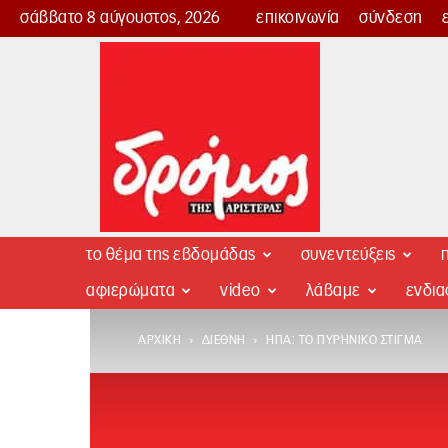
σάββατο 8 αύγουστος, 2026
επικοινωνία
σύνδεση
Δρόμος
της
Αριστεράς
το θέμα της εβδομάδας
συνεντεύξεις
π
αφιερώματα
video
λάβαμε
ενδι
ΑΡΧΙΚΉ
ΔΙΕΘΝΉ
ΗΠΑ: ΤΟ ΠΥΡΗΝΙΚΌ ΣΤΊΓΜΑ