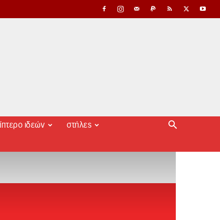
ίπτερο ιδεών
στήλες