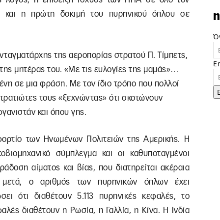
ο, και η πρώτη δοκιμή του πυρηνικού όπλου σε
n
Ό
νταγματάρχης της αεροπορίας στρατού Π. Τίμπετς,
E
της μητέρας του. «Με τις ευλογίες της μαμάς»…
νη σε μια φράση. Με τον ίδιο τρόπο που πολλοί
τρατιώτες τους «ξεχνώντας» ότι σκοτώνουν
φγανιστάν και όπου γης.
 φορτίο των Ηνωμένων Πολιτειών της Αμερικής. Η
κοβιομηχανικό σύμπλεγμα και οι καθυποταγμένοι
ράδοση αίματος και βίας, που διατηρείται ακέραια
 μετά, ο αριθμός των πυρηνικών όπλων έχει
ει ότι διαθέτουν 5.113 πυρηνικές κεφαλές, το
λές διαθέτουν η Ρωσία, η Γαλλία, η Κίνα. Η Ινδία