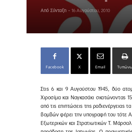
Από
Σύνταξη
-
16 Αυγούστου, 2010
Facebook
X
Email
Τυπών
Στις 6 και 9 Αυγούστου 1945, δύο ατο
Χιροσίμα και Ναγκασάκι σκοτώνοντας 1
από τις επιπτώσεις της ραδιενέργειας τ
βομβών φέρει την υπογραφή του τότε Α
Εξωτερικών και Στρατιωτικών Τ. Μάρσαλ κ
παράδοση της Ιαπωνίας. Ο πραγματικό