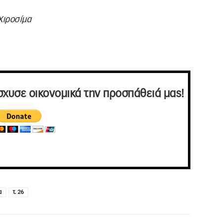
Χιροσίμα
σχυσε οικονομικά την προσπάθειά μας!
α
τ. 26