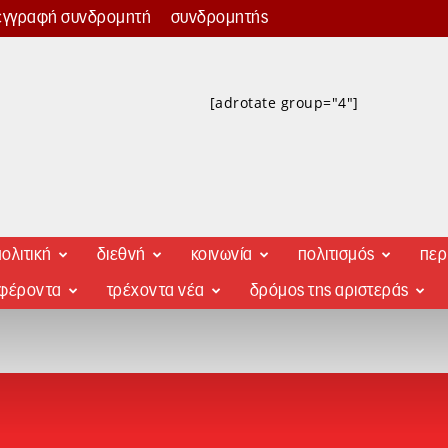
εγγραφή συνδρομητή
συνδρομητής
[adrotate group="4"]
ολιτική
διεθνή
κοινωνία
πολιτισμός
περ
αφέροντα
τρέχοντα νέα
δρόμος της αριστεράς