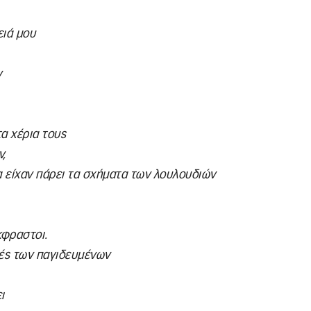
ειά μου
ν
α χέρια τους
ν,
 είχαν πάρει τα σχήματα των λουλουδιών
κφραστοι.
γές των παγιδευμένων
ι