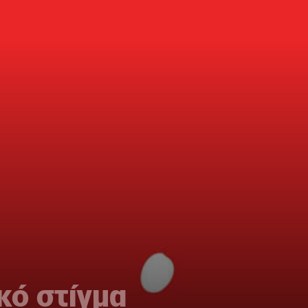
κό στίγμα