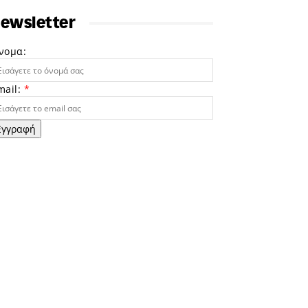
ewsletter
νομα:
mail:
*
Εγγραφή