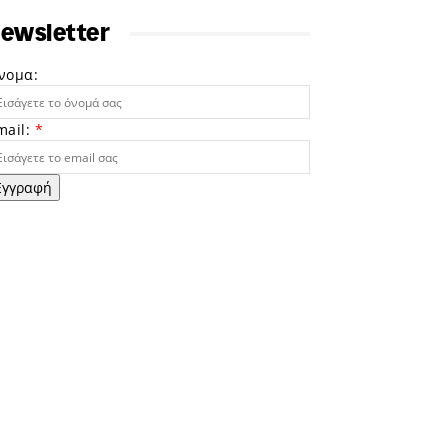
ewsletter
νομα:
mail:
*
Εγγραφή