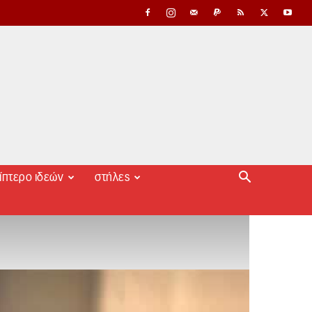
ίπτερο ιδεών
στήλες