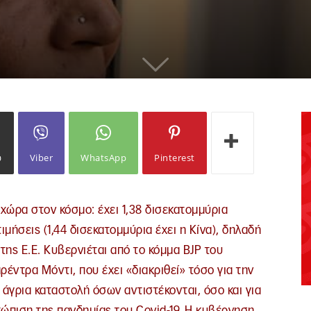
ω
Viber
WhatsApp
Pinterest
 χώρα στον κόσμο: έχει 1,38 δισεκατομμύρια
ιμήσεις (1,44 δισεκατομμύρια έχει η Κίνα), δηλαδή
ης Ε.Ε. Κυβερνιέται από το κόμμα BJP του
ντρα Μόντι, που έχει «διακριθεί» τόσο για την
ν άγρια καταστολή όσων αντιστέκονται, όσο και για
ώπιση της πανδημίας του Covid-19. Η κυβέρνηση