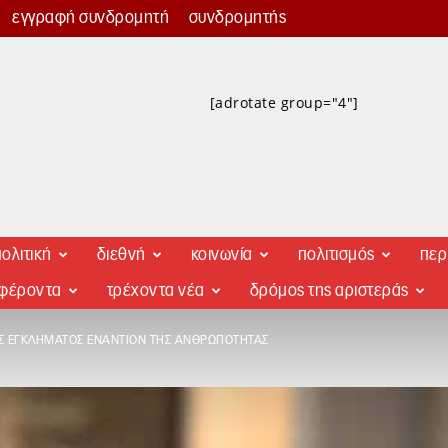
εγγραφή συνδρομητή
συνδρομητής
[adrotate group="4"]
ολιτική
διεθνή
κοινωνία
πολιτισμός
περ
αφέροντα
τρέχοντα νέα
δρόμος της αριστεράς
ΌΣ ΕΓΚΛΉΜΑΤΟΣ ΕΝΑΝΤΊΟΝ ΤΗΣ ΑΝΘΡΩΠΌΤΗΤΑΣ