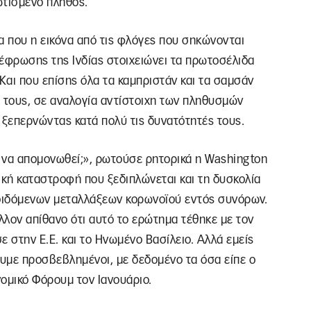
ωτισμένο πλήθος.
α που η εικόνα από τις φλόγες που σηκώνονται
έφρωσης της Ινδίας στοιχειώνει τα πρωτοσέλιδα
αι που επίσης όλα τα καμπριστάν και τα σαμσάν
 τους, σε αναλογία αντίστοιχη των πληθυσμών
 ξεπερνώντας κατά πολύ τις δυνατότητές τους.
υ να απομονωθεί;», ρωτούσε ρητορικά η Washington
ική καταστροφή που ξεδιπλώνεται και τη δυσκολία
διδόμενων μεταλλάξεων κορωνοϊού εντός συνόρων.
λλον απίθανο ότι αυτό το ερώτημα τέθηκε με τον
 στην Ε.Ε. και το Ηνωμένο Βασίλειο. Αλλά εμείς
ουμε προσβεβλημένοι, με δεδομένο τα όσα είπε ο
ομικό Φόρουμ τον Ιανουάριο.