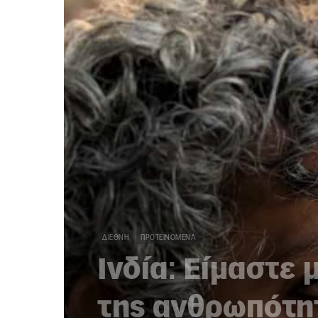
ΔΙΕΘΝΉ
ΠΡΟΤΕΙΝΌΜΕΝΑ
Ινδία: Είμαστε
της ανθρωπότη