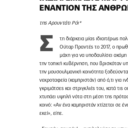
ΕΝΑΝΤΊΟΝ ΤΗΣ ΑΝΘΡ
της Αρουντάτι Ρόι*
Σ
τη διάρκεια μίας ιδιαιτέρως πο
Ούταρ Πραντές το 2017, ο πρω
μάχη για να υποδαυλίσει ακόμη
την τοπική κυβέρνηση, που βρισκόταν υπ
την μουσουλμανική κοινότητα ξοδεύοντα
νεκροταφεία (καμπριστάν) από ό,τι για ι
γκριμάτσες και στριγκλιές του, κατά τις
χτυπάει υψηλή νότα στη μέση της πρότασ
κοινό: «Αν ένα καμπριστάν χτίζεται σε έν
εκεί», είπε.