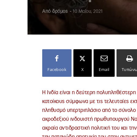
Από
δρόμος
-
10 Μαΐου, 2021
Facebook
X
Email
Τυπών
Η Ινδία είναι η δεύτερη πολυπληθέστερη
κατοίκους σύμφωνα με τις τελευταίες εκτ
πληθυσμό υπερτριπλάσιο από το σύνολο τ
ακροδεξιού ινδουιστή πρωθυπουργού Ναρέ
ακραία αντιδραστική πολιτική του και τη
την παταγώδη αποτυχία του στην αντιμετ