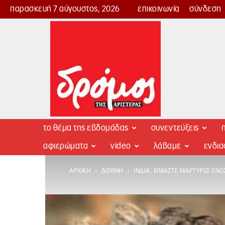
παρασκευή 7 αύγουστος, 2026
επικοινωνία
σύνδεση
Δρόμος
της
Αριστεράς
το θέμα της εβδομάδας
συνεντεύξεις
π
αφιερώματα
video
λάβαμε
ενδι
ΑΡΧΙΚΉ
ΔΙΕΘΝΉ
ΙΝΔΊΑ: ΕΊΜΑΣΤΕ ΜΆΡΤΥΡΕΣ ΕΝ