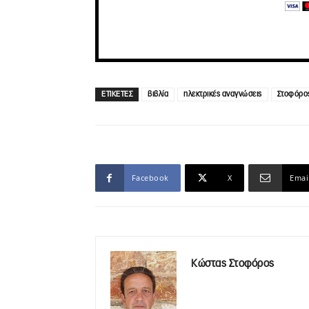
ΕΤΙΚΕΤΕΣ
βιβλία
ηλεκτρικές αναγνώσεις
Στοφόρο
Facebook
X
Emai
Κώστας Στοφόρος