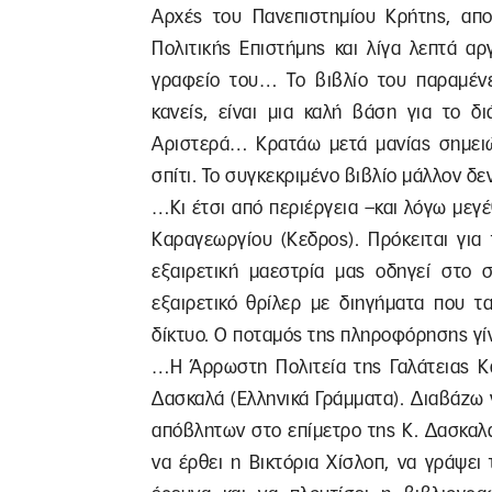
Αρχές του Πανεπιστημίου Κρήτης, απ
Πολιτικής Επιστήμης και λίγα λεπτά α
γραφείο του… Το βιβλίο του παραμένει
κανείς, είναι μια καλή βάση για το δ
Αριστερά… Κρατάω μετά μανίας σημει
σπίτι. Το συγκεκριμένο βιβλίο μάλλον δ
…Κι έτσι από περιέργεια –και λόγω με
Καραγεωργίου (Κεδρος). Πρόκειται για
εξαιρετική μαεστρία μας οδηγεί στο σ
εξαιρετικό θρίλερ με διηγήματα που τ
δίκτυο. Ο ποταμός της πληροφόρησης γί
…Η Άρρωστη Πολιτεία της Γαλάτειας Κ
Δασκαλά (Ελληνικά Γράμματα). Διαβάζω 
απόβλητων στο επίμετρο της Κ. Δασκαλ
να έρθει η Βικτόρια Χίσλοπ, να γράψει 