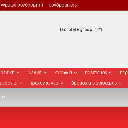
εγγραφή συνδρομητή
συνδρομητής
[adrotate group="4"]
ολιτική
διεθνή
κοινωνία
πολιτισμός
περ
αφέροντα
τρέχοντα νέα
δρόμος της αριστεράς
 19