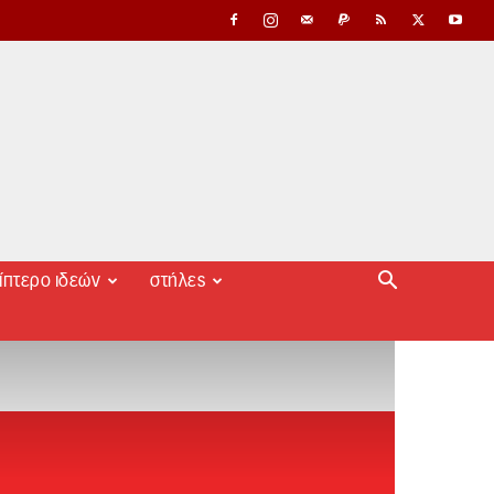
ίπτερο ιδεών
στήλες