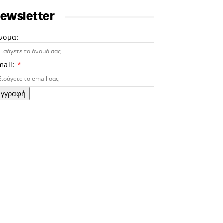
ewsletter
νομα:
mail:
*
Εγγραφή