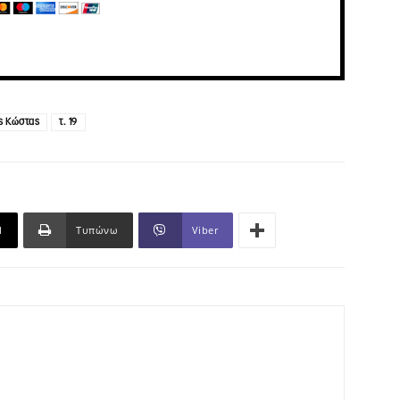
ς Κώστας
τ. 19
l
Τυπώνω
Viber