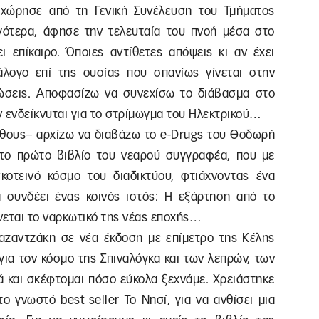
οχώρησε από τη Γενική Συνέλευση του Τμήματος
ργότερα, άφησε την τελευταία του πνοή μέσα στο
 επίκαιρο. Όποιες αντίθετες απόψεις κι αν έχει
ιάλογο επί της ουσίας που σπανίως γίνεται στην
ώσεις. Αποφασίζω να συνεχίσω το διάβασμα στο
εν ενδείκνυται για το στρίμωγμα του Ηλεκτρικού…
γέθους– αρχίζω να διαβάζω το e-Drugs του Θοδωρή
 το πρώτο βιβλίο του νεαρού συγγραφέα, που με
κοτεινό κόσμο του διαδικτύου, φτιάχνοντας ένα
α συνδέει ένας κοινός ιστός: Η εξάρτηση από το
νεται το ναρκωτικό της νέας εποχής…
αζαντζάκη σε νέα έκδοση με επίμετρο της Κέλης
για τον κόσμο της Σπιναλόγκα και των λεπρών, των
ά και σκέφτομαι πόσο εύκολα ξεχνάμε. Χρειάστηκε
το γνωστό best seller Το Νησί, για να ανθίσει μια