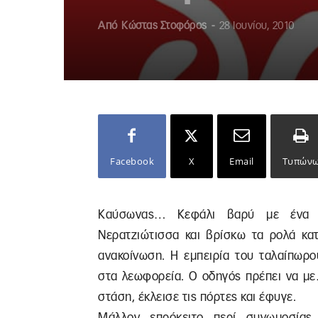
Από
Κώστας Στοφόρος
-
28 Ιουνίου, 2010
Facebook
X
Email
Τυπών
Καύσωνας… Κεφάλι βαρύ με ένα ξε
Νερατζιώτισσα και βρίσκω τα ρολά κα
ανακοίνωση. Η εμπειρία του ταλαίπωρο
στα λεωφορεία. Ο οδηγός πρέπει να με
στάση, έκλεισε τις πόρτες και έφυγε.
Μάλλον επρόκειτο περί συνωμοσίας