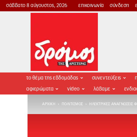
σάββατο 8 αύγουστος, 2026
επικοινωνία
σύνδεση
Δρόμος
της
Αριστεράς
το θέμα της εβδομάδας
συνεντεύξεις
π
αφιερώματα
video
λάβαμε
ενδι
ΑΡΧΙΚΉ
ΠΟΛΙΤΙΣΜΌΣ
ΗΛΕΚΤΡΙΚΈΣ ΑΝΑΓΝΏΣΕΙΣ Φ.