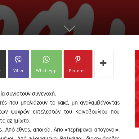
ω
Viber
WhatsApp
Pinterest
ξία συνιστούν συνενοχή.
τές που μπολιάζουν το κακό, μη αναλαμβάνοντας
 των ψυχρών εκτελεστών του Κοινοβουλίου που
το αζημίωτο.
ς. Από έθνος, αποικία. Από «περήφανοι απόγονοι»,
ημένοι. Από φλογισμένοι Βαλκάνιοι, διακονιάρηδες