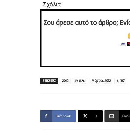
Σχόλια
Σου άρεσε αυτό το άρθρο; Ενί
ΕΤΙΚΕΤΕΣ
2012
εν τέλει
Μάρτιος 2012
τ. 107
Facebook
X
Emai