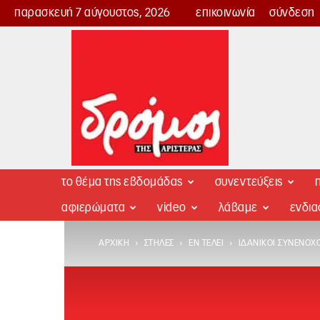
παρασκευή 7 αύγουστος, 2026
επικοινωνία
σύνδεση
Δρόμος
της
Αριστεράς
το θέμα της εβδομάδας
συνεντεύξεις
π
αφιερώματα
video
λάβαμε
ενδι
ΑΡΧΙΚΉ
ΣΤΉΛΕΣ
ΕΝ ΤΈΛΕΙ
ΙΔΑΝΙΚΟΊ ΣΥΝΈΝΟΧΟ