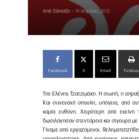
Από
Σύνταξη
-
19 Μαρτίου, 2012
Facebook
X
Email
Τυπών
Της Ελένης Τζατζιμάκη. Η σιωπή, η απρα
Και συνενοχή ύπουλη, υπόγεια, από αυ
καμία ευθύνη. Χειρότερη από εκείνη
δωσιλόγησαν στεντόρεια και σίγουρα με 
Γίναμε από εργαζόμενοι, θεληματατζήδε
μοιρολογίστρες. Από κυρίαρχοι, καταντ