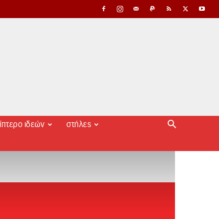
ίπτερο ιδεών
στήλες