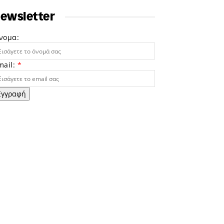
ewsletter
νομα:
mail:
*
Εγγραφή