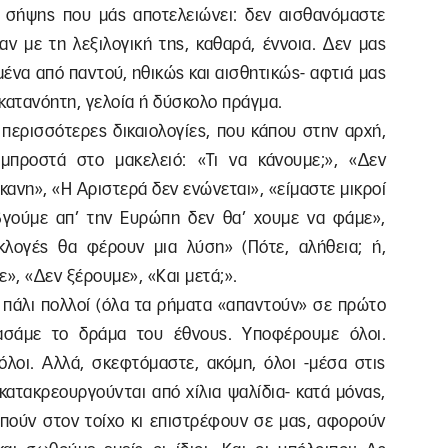
ης σήψης που μάς αποτελειώνει: δεν αισθανόμαστε
αν με τη λεξιλογική της, καθαρά, έννοια. Δεν μας
σμένα από παντού, ηθικώς και αισθητικώς- αφτιά μας
κατανόητη, γελοία ή δύσκολο πράγμα.
 περισσότερες δικαιολογίες, που κάπου στην αρχή,
μπροστά στο μακελειό: «Τι να κάνουμε;», «Δεν
κανη», «Η Αριστερά δεν ενώνεται», «είμαστε μικροί
βγούμε απ’ την Ευρώπη δεν θα’ χουμε να φάμε»,
λογές θα φέρουν μια λύση» (Πότε, αλήθεια; ή,
», «Δεν ξέρουμε», «Και μετά;».
ε πάλι πολλοί (όλα τα ρήματα «απαντούν» σε πρώτο
μασάμε το δράμα του έθνους. Υποφέρουμε όλοι.
όλοι. Αλλά, σκεφτόμαστε, ακόμη, όλοι -μέσα στις
κατακρεουργούνται από χίλια ψαλίδια- κατά μόνας,
υπούν στον τοίχο κι επιστρέφουν σε μας, αφορούν