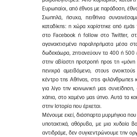
Ευρωπαίοι, από έθνος με παράδοση, έθν
Σιωπηλά, ήσυχα, πειθήνια συναινέσα
καταδίκης: η χώρα χαρίστηκε από εμάς τ
στο Facebook ή follow στο Twitter, σ
αγανακτισμένα παραληρήματα μέσα στα
δωδεκάωρα, ζητιανεύουν τα 400 ή 500 
στην αβίαστη προτροπή προς τη «μόνη
πενιχρά αμειβόμενο, στους ανοικτούς
κέντρο της Αθήνας, στις φιλάνθρωπες 
για λίγο την κοινωνική μας συνείδηση, 
χάπια, στο χαμένο μας ύπνο. Αυτά τα κο
στην Ιστορία που έρχεται.
Μένουμε εκεί, διάσπαρτα μυρμήγκια που 
υποτακτικά, αθόρυβα, με μια χυδαία βο
αντιδράμε, δεν συγκεντρώνουμε την οργή