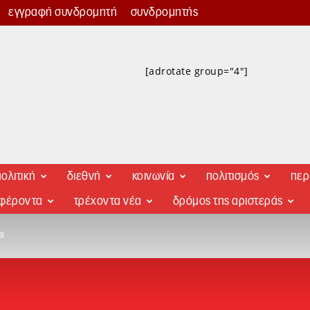
εγγραφή συνδρομητή
συνδρομητής
[adrotate group="4"]
ολιτική
διεθνή
κοινωνία
πολιτισμός
περ
αφέροντα
τρέχοντα νέα
δρόμος της αριστεράς
Ι