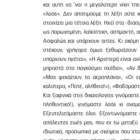
και αυτή να ’ναι η μεγαλύτερη νίκη τ
«λαός». Δεν αποτιμούμε τη λέξη ούτε κ
στοιχίζει μια τέτοια λέξη. Ηχεί στα -βια
ως παρωχημένη, λαϊκίστικη, ασήμαντη, α
Ασφαλώς και υπάρχουν αιτίες. Κι ακόμη
στέκουν, γρήγορα όμως ξεθωριάζουν 
υπάρχουν ηγέτες», «Η Αριστερά είναι ανί
μπροστά στο παγκόσμιο σχέδιο», «Αν 
«Μας ψεκάζουν τα αεροπλάνα», «Οι εκ
καλύτερα, «Ποτέ, αλήθεια!»), «Φοβόμαστε
Και ξαφνικά στις δικαιολογίες γινόμαστ
πληθυντικό!), γινόμαστε λαός κι ανα
Εξευτελιζόμαστε όλοι. Εξοντωνόμαστε 
ασάλευτες ζωές μας, που εν τω μεταξύ 
ιδιωτικά, προσωπικά με σκέψεις που χτ