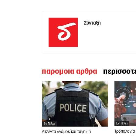
Σύνταξη
παρομοια αρθρα
περισσοτ
Εν Τέλει
Εν Τέλει
Τροπολογία 
Ατζέντα «νόμος και τάξη» ή