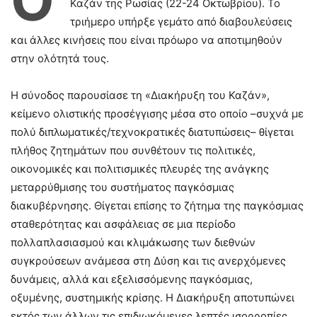
Ο
Καζάν της Ρωσίας (22-24 Οκτωβρίου). Το
τριήμερο υπήρξε γεμάτο από διαβουλεύσεις
και άλλες κινήσεις που είναι πρόωρο να αποτιμηθούν
στην ολότητά τους.
Η σύνοδος παρουσίασε τη «Διακήρυξη του Καζάν»,
κείμενο ολιστικής προσέγγισης μέσα στο οποίο –συχνά με
πολύ διπλωματικές/τεχνοκρατικές διατυπώσεις– θίγεται
πλήθος ζητημάτων που συνθέτουν τις πολιτικές,
οικονομικές και πολιτισμικές πλευρές της ανάγκης
μεταρρύθμισης του συστήματος παγκόσμιας
διακυβέρνησης. Θίγεται επίσης το ζήτημα της παγκόσμιας
σταθερότητας και ασφάλειας σε μια περίοδο
πολλαπλασιασμού και κλιμάκωσης των διεθνών
συγκρούσεων ανάμεσα στη Δύση και τις ανερχόμενες
δυνάμεις, αλλά και εξελισσόμενης παγκόσμιας,
οξυμένης, συστημικής κρίσης. Η Διακήρυξη αποτυπώνει
εκτός των άλλων τις επιδιωκόμενες λεπτές ισορροπίες