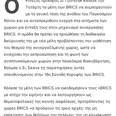
Ο
Κινέζος προέδρος Σι Τζινπίνγκ κάλεσε την
Τετάρτη τα μέλη των BRICS να συμπορευτούν
με τη γενική τάση της ανόδου του Παγκόσμιου
Νότου και να ανταποκριθούν ενεργά στα αιτήματα των
χωρών για ένταξή τους στον μηχανισμό συνεργασίας
BRICS. Η ομάδα θα πρέπει να προωθήσει τη διαδικασία
διεύρυνσής της με νέα μέλη προβλέποντας την υιοθέτηση
του θεσμού της συνεργαζόμενης χώρας, ώστε να
ενισχύσει την εκπροσώπηση και τη φωνή των
αναπτυσσόμενων χωρών στην παγκόσμια διακυβέρνηση,
δήλωσε ο Σι. Έκανε τις παρατηρήσεις αυτές
απευθυνόμενος στην 16η Σύνοδο Κορυφής των BRICS.
Κάλεσε τα μέλη των BRICS να οικοδομήσουν τους «BRICS
με στόχο την ειρήνη» και να λειτουργήσουν ως
θεματοφύλακες της κοινής ασφάλειας, προτρέποντας τις
χώρες BRICS να προάγουν τις τρεις αρχές: της μη
επέκτασης των θεάτρων του πολέμου, της μη κλιμάκωσης