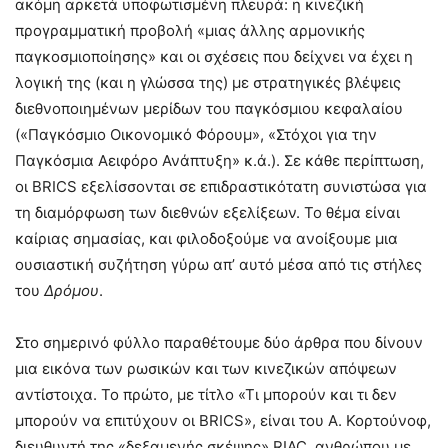
ακόμη αρκετά υποφωτισμένη πλευρά: η κινεζική
προγραμματική προβολή «μιας άλλης αρμονικής
παγκοσμιοποίησης» και οι σχέσεις που δείχνει να έχει η
λογική της (και η γλώσσα της) με στρατηγικές βλέψεις
διεθνοποιημένων μερίδων του παγκόσμιου κεφαλαίου
(«Παγκόσμιο Οικονομικό Φόρουμ», «Στόχοι για την
Παγκόσμια Αειφόρο Ανάπτυξη» κ.ά.). Σε κάθε περίπτωση,
οι BRICS εξελίσσονται σε επιδραστικότατη συνιστώσα για
τη διαμόρφωση των διεθνών εξελίξεων. Το θέμα είναι
καίριας σημασίας, και φιλοδοξούμε να ανοίξουμε μια
ουσιαστική συζήτηση γύρω απ’ αυτό μέσα από τις στήλες
του
Δρόμου
.
Στο σημερινό φύλλο παραθέτουμε δύο άρθρα που δίνουν
μια εικόνα των ρωσικών και των κινεζικών απόψεων
αντίστοιχα. Το πρώτο, με τίτλο «Τι μπορούν και τι δεν
μπορούν να επιτύχουν οι BRICS», είναι του A. Κορτούνοφ,
διευθυντή της «δεξαμενής σκέψης» RIAC, ανθρώπου με