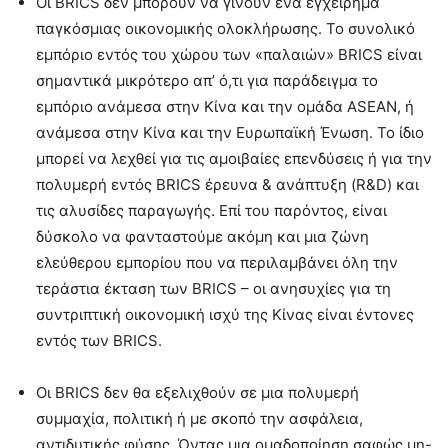
Οι BRICS δεν μπορούν να γίνουν ένα εγχείρημα
παγκόσμιας οικονομικής ολοκλήρωσης. Το συνολικό
εμπόριο εντός του χώρου των «παλαιών» BRICS είναι
σημαντικά μικρότερο απ’ ό,τι για παράδειγμα το
εμπόριο ανάμεσα στην Κίνα και την ομάδα ASEAN, ή
ανάμεσα στην Κίνα και την Ευρωπαϊκή Ένωση. Το ίδιο
μπορεί να λεχθεί για τις αμοιβαίες επενδύσεις ή για την
πολυμερή εντός BRICS έρευνα & ανάπτυξη (R&D) και
τις αλυσίδες παραγωγής. Επί του παρόντος, είναι
δύσκολο να φανταστούμε ακόμη και μια ζώνη
ελεύθερου εμπορίου που να περιλαμβάνει όλη την
τεράστια έκταση των BRICS – οι ανησυχίες για τη
συντριπτική οικονομική ισχύ της Κίνας είναι έντονες
εντός των BRICS.
Οι BRICS δεν θα εξελιχθούν σε μια πολυμερή
συμμαχία, πολιτική ή με σκοπό την ασφάλεια,
αντιδυτικής φύσης. Όντας μια ομαδοποίηση σαφώς μη-