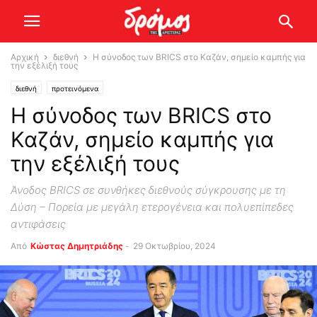
Αρχική
διεθνή
Η σύνοδος των BRICS στο Καζάν, σημείο καμπής για
την εξέλιξή τους
διεθνή
προτεινόμενα
Η σύνοδος των BRICS στο
Καζάν, σημείο καμπής για
την εξέλιξή τους
Άνοδος BRICS σε συνθήκες διεθνούς σύγκρουσης με τη
Δύση – Πορεία με μεγάλη ετερογένεια και πολυεπίπεδες
αντιφάσεις
Από
Kώστας Δημητριάδης
-
29 Οκτωβρίου, 2024