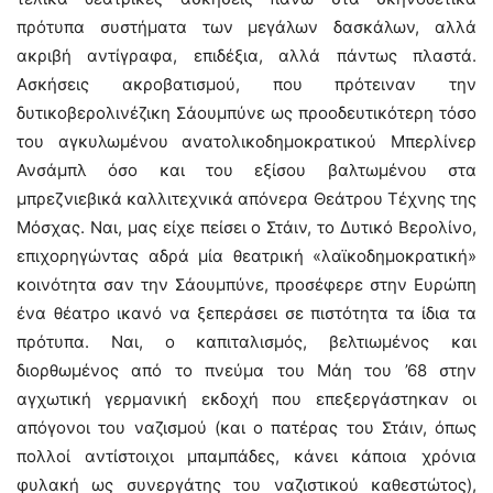
πρότυπα συστήματα των μεγάλων δασκάλων, αλλά
ακριβή αντίγραφα, επιδέξια, αλλά πάντως πλαστά.
Ασκήσεις ακροβατισμού, που πρότειναν την
δυτικοβερολινέζικη Σάουμπύνε ως προοδευτικότερη τόσο
του αγκυλωμένου ανατολικοδημοκρατικού Μπερλίνερ
Ανσάμπλ όσο και του εξίσου βαλτωμένου στα
μπρεζνιεβικά καλλιτεχνικά απόνερα Θεάτρου Τέχνης της
Μόσχας. Ναι, μας είχε πείσει ο Στάιν, το Δυτικό Βερολίνο,
επιχορηγώντας αδρά μία θεατρική «λαϊκοδημοκρατική»
κοινότητα σαν την Σάουμπύνε, προσέφερε στην Ευρώπη
ένα θέατρο ικανό να ξεπεράσει σε πιστότητα τα ίδια τα
πρότυπα. Ναι, ο καπιταλισμός, βελτιωμένος και
διορθωμένος από το πνεύμα του Μάη του ’68 στην
αγχωτική γερμανική εκδοχή που επεξεργάστηκαν οι
απόγονοι του ναζισμού (και ο πατέρας του Στάιν, όπως
πολλοί αντίστοιχοι μπαμπάδες, κάνει κάποια χρόνια
φυλακή ως συνεργάτης του ναζιστικού καθεστώτος),