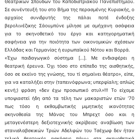
Θεατρικών Σπουδών του Καποδιστριακού Πανεπιστημίου.
Σε συνέντευξή του στο Βήμα της περασμένης Κυριακής, ο
αρχαίος συνιδρυτής της πάλαι ποτέ ένδοξης
βερολινέζικης Σάουμπύνε μίλησε με αμήχανη ασάφεια
για το σκηνοθετικό του έργο και κατηγορηματική
σαφήνεια για την ποιότητα των οικονομικών σχέσεων
Ελλάδας και Γερμανίας ή ευρωπαϊκού Νότου και Βορρά.
«Έχω παιδαγωγικό σύστημα […]. Με ενδιαφέρει η
θεατρική έρευνα. Όχι τόσο στο επίπεδο της αισθητικής,
όσο σε εκείνο της γνώσης, του τί σημαίνει θέατρο», είπε,
για να καταλήξει στην (ταπεινόφρωνα; υπερφίαλη; απλώς
κενή;) φράση «δεν έχω προσωπικό στυλ»!!! Το είχαμε
υποψιαστεί ήδη από τα τέλη των μακαριστών ετών ’70
πως τόσο η εκθαμβωτικής μιμητικής ικανότητας
σκηνοθεσία της Μάνας του Μπρεχτ όσο και η
μεταγενέστερη δεξιοτεχνικής ακρίβειας αναβίωση των
στανισλαβσκικών Τριών Αδελφών του Τσέχωφ δεν ήταν
τελικά θεατρικές ασκήσεις πάνω στα σκηνοθετικά