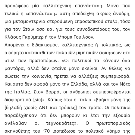
προσέφερε μία καλλιτεχνική επανάσταση. Μόνο που
τελικά η «επανάσταση» αυτή απεδείχθη άκρως άνυδρη,
μια μεταμοντερνιά στερούμενη «προσωπικού στυλ», τόσο
για τον Στάιν όσο και για τους συνοδοιπόρους του, τον
Κλάους Γκρύμπερ ή τον Μπομπ Γουίλσον.
Απομένει ο διδακτισμός, καλλιτεχνικός ή πολιτικός, ως
αφόρητο κατακάθι των παλαιών μιμητικών ασκήσεων στο
στυλ των πρωτοπόρων: «Οι πολιτικοί τα κάνουν όλα
μαντάρα, αλλά δεν φταίνε μόνο εκείνοι. Αν θέλεις να
σώσεις την κοινωνία, πρέπει να αλλάξεις συμπεριφορά.
Και αυτό δεν αφορά μόνο την Ελλάδα, αλλά και τον Νότο
της Ιταλίας. Στον Βορρά, οι άνθρωποι συμπεριφέρονται
διαφορετικά [sic]». Κάπως έτσι η Ιταλία «βρήκε μόνη της
[δηλαδή χωρίς ΔΝΤ και τρόικες] τον τρόπο. Οι πολιτικοί
παραδέχθηκαν ότι δεν μπορούν κι έτσι την εξουσία
ανέλαβαν οι τεχνοκράτες». Ο πρωτοποριακός
σκηνοθέτης του ’70 ισοπέδωσε το πολιτικό νόημα της