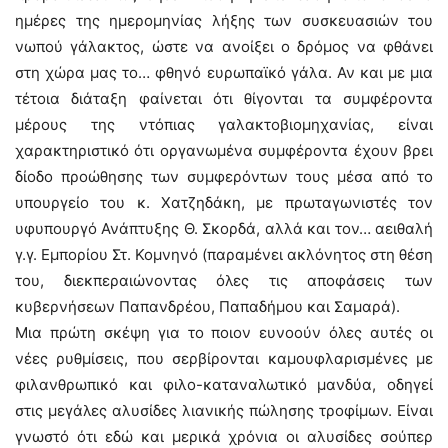
ημέρες της ημερομηνίας λήξης των συσκευασιών του
νωπού γάλακτος, ώστε να ανοίξει ο δρόμος να φθάνει
στη χώρα μας το… φθηνό ευρωπαϊκό γάλα. Αν και με μια
τέτοια διάταξη φαίνεται ότι θίγονται τα συμφέροντα
μέρους της ντόπιας γαλακτοβιομηχανίας, είναι
χαρακτηριστικό ότι οργανωμένα συμφέροντα έχουν βρει
δίοδο προώθησης των συμφερόντων τους μέσα από το
υπουργείο του κ. Χατζηδάκη, με πρωταγωνιστές τον
υφυπουργό Ανάπτυξης Θ. Σκορδά, αλλά και τον… αειθαλή
γ.γ. Εμπορίου Στ. Κομνηνό (παραμένει ακλόνητος στη θέση
του, διεκπεραιώνοντας όλες τις αποφάσεις των
κυβερνήσεων Παπανδρέου, Παπαδήμου και Σαμαρά).
Μια πρώτη σκέψη για το ποιον ευνοούν όλες αυτές οι
νέες ρυθμίσεις, που σερβίρονται καμουφλαρισμένες με
φιλανθρωπικό και φιλο-καταναλωτικό μανδύα, οδηγεί
στις μεγάλες αλυσίδες λιανικής πώλησης τροφίμων. Είναι
γνωστό ότι εδώ και μερικά χρόνια οι αλυσίδες σούπερ