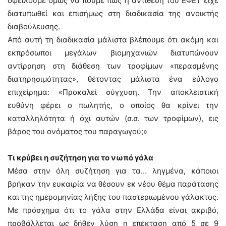
οφείλουμε όμως να πούμε πως η αντίθεση του ΕΦΕΤ είχε
διατυπωθεί και επισήμως στη διαδικασία της ανοικτής
διαβούλευσης.
Από αυτή τη διαδικασία μάλιστα βλέπουμε ότι ακόμη και
εκπρόσωποι μεγάλων βιομηχανιών διατυπώνουν
αντίρρηση στη διάθεση των τροφίμων «περασμένης
διατηρησιμότητας», θέτοντας μάλιστα ένα εύλογο
επιχείρημα: «Προκαλεί σύγχυση. Την αποκλειστική
ευθύνη φέρει ο πωλητής, ο οποίος θα κρίνει την
καταλληλότητα ή όχι αυτών (σ.σ. των τροφίμων), εις
βάρος του ονόματος του παραγωγού;»
Τι κρύβει η συζήτηση για το νωπό γάλα
Μέσα στην όλη συζήτηση για τα… ληγμένα, κάποιοι
βρήκαν την ευκαιρία να θέσουν εκ νέου θέμα παράτασης
και της ημερομηνίας λήξης του παστεριωμένου γάλακτος.
Με πρόσχημα ότι το γάλα στην Ελλάδα είναι ακριβό,
προβάλλεται ως δήθεν λύση η επέκταση από 5 σε 9