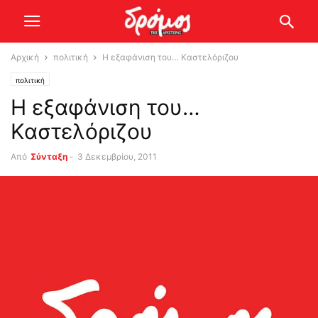
Αρχική
πολιτική
Η εξαφάνιση του… Καστελόριζου
πολιτική
Η εξαφάνιση του…
Καστελόριζου
Από
Σύνταξη
-
3 Δεκεμβρίου, 2011