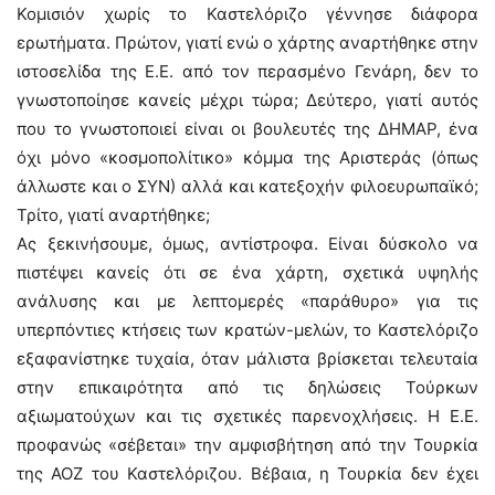
Κομισιόν χωρίς το Καστελόριζο γέννησε διάφορα
ερωτήματα. Πρώτον, γιατί ενώ ο χάρτης αναρτήθηκε στην
ιστοσελίδα της Ε.Ε. από τον περασμένο Γενάρη, δεν το
γνωστοποίησε κανείς μέχρι τώρα; Δεύτερο, γιατί αυτός
που το γνωστοποιεί είναι οι βουλευτές της ΔΗΜΑΡ, ένα
όχι μόνο «κοσμοπολίτικο» κόμμα της Αριστεράς (όπως
άλλωστε και ο ΣΥΝ) αλλά και κατεξοχήν φιλοευρωπαϊκό;
Τρίτο, γιατί αναρτήθηκε;
Ας ξεκινήσουμε, όμως, αντίστροφα. Είναι δύσκολο να
πιστέψει κανείς ότι σε ένα χάρτη, σχετικά υψηλής
ανάλυσης και με λεπτομερές «παράθυρο» για τις
υπερπόντιες κτήσεις των κρατών-μελών, το Καστελόριζο
εξαφανίστηκε τυχαία, όταν μάλιστα βρίσκεται τελευταία
στην επικαιρότητα από τις δηλώσεις Τούρκων
αξιωματούχων και τις σχετικές παρενοχλήσεις. Η Ε.Ε.
προφανώς «σέβεται» την αμφισβήτηση από την Τουρκία
της ΑΟΖ του Καστελόριζου. Βέβαια, η Τουρκία δεν έχει