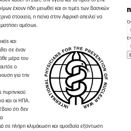
ίμων έχουν ήδη μειωθεί και οι τιμές των βασικών
n
ινά στοιχεία, η πείνα στην Αφρική απειλεί να
Ό
αματήσει αμέσως.
E
ικός και
θει σε έναν
άθε μέρα του
αυτός ο
ρουση για την
ς πυρηνικού
α και οι ΗΠΑ.
έβαιο ότι δεν
ια
κά σε πλήρη κλιμάκωση και αμοιβαία εξόντωση