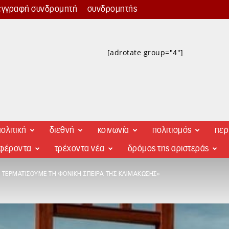
εγγραφή συνδρομητή
συνδρομητής
[adrotate group="4"]
ολιτική
διεθνή
κοινωνία
πολιτισμός
περ
αφέροντα
τρέχοντα νέα
δρόμος της αριστεράς
 ΤΕΡΜΑΤΊΣΟΥΜΕ ΤΗ ΦΟΝΙΚΉ ΣΠΕΊΡΑ ΤΗΣ ΚΛΙΜΆΚΩΣΗΣ»