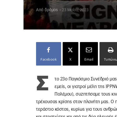
Από
δρόμος
-
23 Μαΐου, 2023
Facebook
X
Email
Τυπών
Σ
το 23ο Παγκόσμιο Συνέδριό μας
εμείς, οι γιατροί μέλη της IPP
Πολέμου), συζητήσαμε τους κινδ
τρέχουσας κρίσης στον πλανήτη μας. Ο π
τεράστιο κόστος, κυρίως για τους ανθρώπ
και στρατιώτες και από τις δύο πλευρές έ