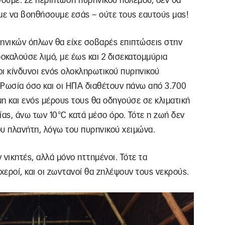
ίσουμε: Σε περίπτωση πυρηνικού πολέμου, δεν θα
ύμε να βοηθήσουμε εσάς – ούτε τους εαυτούς μας!
ρηνικών όπλων θα είχε σοβαρές επιπτώσεις στην
καλούσε λιμό, με έως και 2 δισεκατομμύρια
οι κίνδυνοι ενός ολοκληρωτικού πυρηνικού
 Ρωσία όσο και οι ΗΠΑ διαθέτουν πάνω από 3.700
η και ενός μέρους τους θα οδηγούσε σε κλιματική
ας, άνω των 10°C κατά μέσο όρο. Τότε η ζωή δεν
υ πλανήτη, λόγω του πυρηνικού χειμώνα.
νικητές, αλλά μόνο ηττημένοι. Τότε τα
χεροί, και οι ζωντανοί θα ζηλέψουν τους νεκρούς.