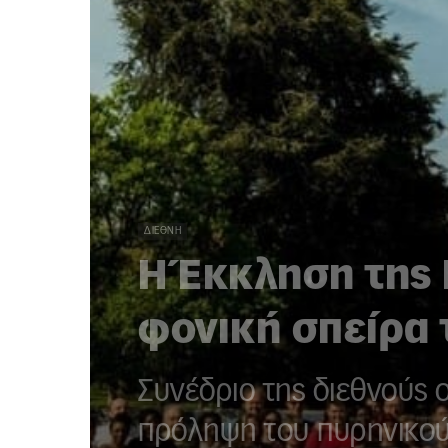
ΔΙΕΘΝΉ
Η Έκκληση της
φονική σπείρα
Συνέδριο της διεθνούς 
πρόληψη του πυρηνικο