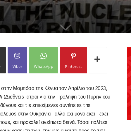
ω
Viber
WhatsApp
Pinterest
 στην Μομπάσα της Κένυα τον Απρίλιο του 2023,
NW (Διεθνείς Ιατροί για την Πρόληψη του Πυρηνικού
ύνους και τις επικείμενες συνέπειες της
όλεμος στην Ουκρανία –αλλά όχι μόνο εκεί– έχει
ους, και προκαλεί ανείπωτα δεινά. Τόσοι πολίτες
χουν χάσει τη ζωή, την υγεία και τα προς το ζην.