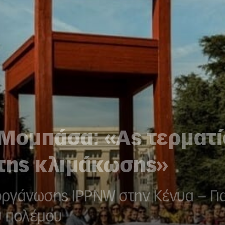
 Μομπάσα: «Ας τερματί
 της κλιμάκωσης»
οργάνωσης IPPNW στην Κένυα – Για 
ύ πολέμου