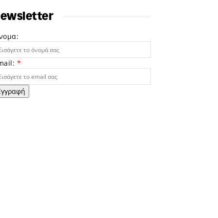
ewsletter
νομα:
mail:
*
Εγγραφή