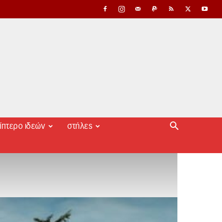
ίπτερο ιδεών
στήλες