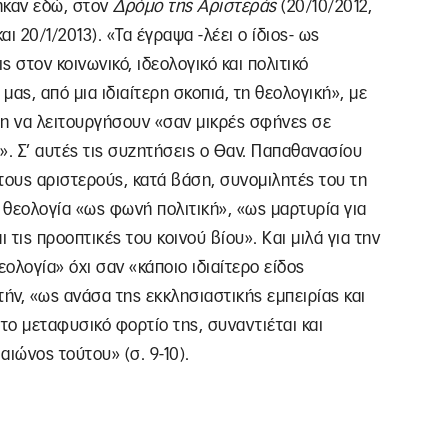
καν εδώ, στον
Δρόμο
της
Αριστεράς
(20/10/2012,
και 20/1/2013). «Τα έγραψα -λέει ο ίδιος- ως
 στον κοινωνικό, ιδεολογικό και πολιτικό
ας, από μια ιδιαίτερη σκοπιά, τη θεολογική», με
η να λειτουργήσουν «σαν μικρές σφήνες σε
». Σ’ αυτές τις συζητήσεις ο Θαν. Παπαθανασίου
τους αριστερούς, κατά βάση, συνομιλητές του τη
ή θεολογία «ως φωνή πολιτική», «ως μαρτυρία για
ι τις προοπτικές του κοινού βίου». Και μιλά για την
εολογία» όχι σαν «κάποιο ιδιαίτερο είδος
ήν, «ως ανάσα της εκκλησιαστικής εμπειρίας και
 το μεταφυσικό φορτίο της, συναντιέται και
αιώνος τούτου» (σ. 9-10).