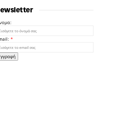
ewsletter
νομα:
mail:
*
Εγγραφή