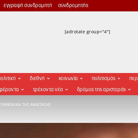
εγγραφή συνδρομητή
συνδρομητής
[adrotate group="4"]
ολιτική
διεθνή
κοινωνία
πολιτισμός
περ
αφέροντα
τρέχοντα νέα
δρόμος της αριστεράς
ΥΓΈΝΝΩΝ ΚΑΙ ΤΗΣ ΑΝΆΣΤΑΣΗΣ