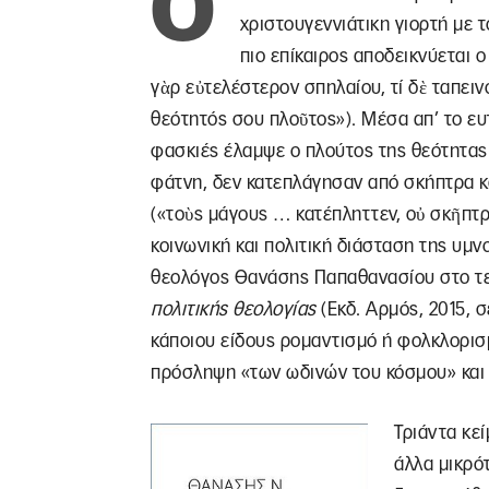
Ό
χριστουγεννιάτικη γιορτή με 
πιο επίκαιρος αποδεικνύεται 
γὰρ εὐτελέστερον σπηλαίου, τί δὲ ταπει
θεότητός σου πλοῦτος»). Μέσα απ’ το ευτ
φασκιές έλαμψε ο πλούτος της θεότητας. 
φάτνη, δεν κατεπλάγησαν από σκήπτρα κ
(«τοὺς μάγους … κατέπληττεν, οὐ σκῆπτρα
κοινωνική και πολιτική διάσταση της υμ
θεολόγος Θανάσης Παπαθανασίου στο τε
πολιτικής θεολογίας
(Eκδ. Αρμός, 2015, σε
κάποιου είδους ρομαντισμό ή φολκλορισ
πρόσληψη «των ωδινών του κόσμου» και σ
Τριάντα κεί
άλλα μικρότ