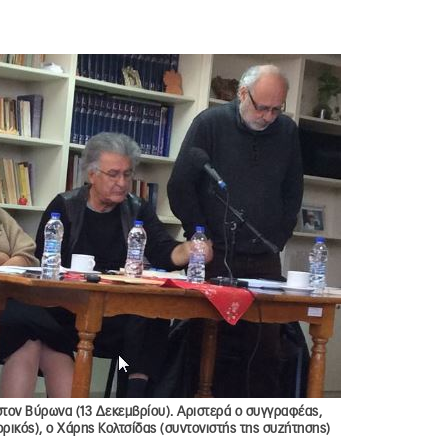
τον Βύρωνα (13 Δεκεμβρίου). Αριστερά ο συγγραφέας,
ρικός), ο Χάρης Κολτσίδας (συντονιστής της συζήτησης)