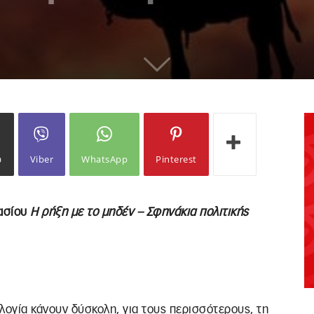
ω
Viber
WhatsApp
Pinterest
νασίου
Η ρήξη με το μηδέν – Σφηνάκια πολιτικής
ολογία κάνουν δύσκολη, για τους περισσότερους, τη