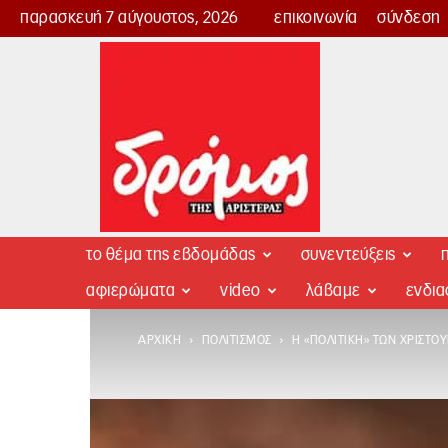
παρασκευή 7 αύγουστος, 2026
επικοινωνία
σύνδεση
Δρόμος
της
Αριστεράς
το θέμα της εβδομάδας
συνεντεύξεις
π
αφιερώματα
video
λάβαμε
ενδι
ΑΡΧΙΚΉ
ΠΟΛΙΤΙΣΜΌΣ
Η «ΠΟΛΙΤΙΚΉ» ΤΩΝ ΧΡΙΣΤΟ