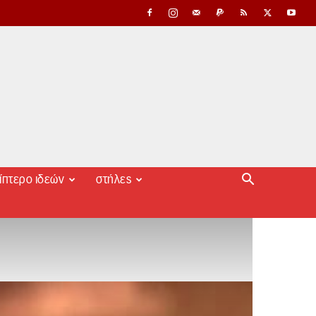
ίπτερο ιδεών
στήλες