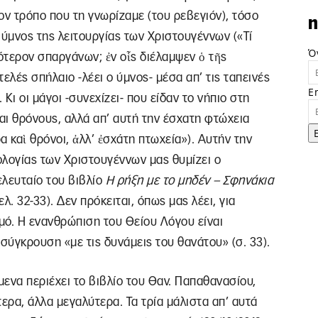
τον τρόπο που τη γνωρίζαμε (του ρεβεγιόν), τόσο
n
ο ύμνος της λειτουργίας των Χριστουγέννων («Τί
Ό
νότερον σπαργάνων; ἐν οἷς διέλαμψεν ὁ τῆς
ελές σπήλαιο -λέει ο ύμνος- μέσα απ’ τις ταπεινές
E
Κι οι μάγοι -συνεχίζει- που είδαν το νήπιο στη
αι θρόνους, αλλά απ’ αυτή την έσχατη φτώχεια
 καὶ θρόνοι, ἀλλ’ ἐσχάτη πτωχεία»). Αυτήν την
νολογίας των Χριστουγέννων μας θυμίζει ο
λευταίο του βιβλίο
Η ρήξη με το μηδέν – Σφηνάκια
λ. 32-33). Δεν πρόκειται, όπως μας λέει, για
μό. Η ενανθρώπιση του Θείου Λόγου είναι
ύγκρουση «με τις δυνάμεις του θανάτου» (σ. 33).
μενα περιέχει το βιβλίο του Θαν. Παπαθανασίου,
ερα, άλλα μεγαλύτερα. Τα τρία μάλιστα απ’ αυτά