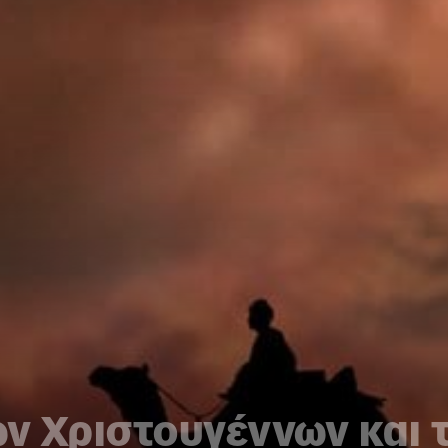
ων Χριστουγέννων και