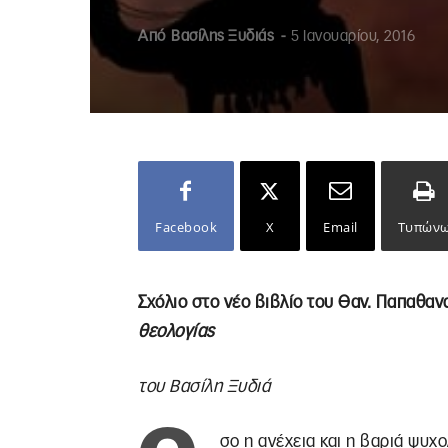
Από
Βασίλης Ξυδιάς
-
5 Ιανουαρίου, 2016
Facebook
X
Email
Τυπών
Σχόλιο στο νέο βιβλίο του Θαν. Παπαθα
θεολογίας
του Βασίλη Ξυδιά
σο η ανέχεια και η βαριά ψυχ