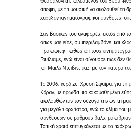
Θεσσαλονίκη, καλεσμένος του 50ού ΦΚΘ,
άποψη, με τη μουσική να ακολουθεί τη δ
χάραξαν κινηματογραφικοί συνθέτες, όπ
Στις βασικές του αναφορές, εκτός από τ
όπως μας είπε, συμπεριλαμβάνει και κλασ
Προκόφιεφ- καθώς και τους κινηματογρα
Γουίλιαμς, ενώ είναι σίγουρος πως δεν θ
και Μάιλς Ντέιβις, μαζί με τον πατέρα το
Το 2006, κερδίζει Χρυσή Σφαίρα, για τη 
Κάραν, με ηρωίδα μια κακομαθημένη εύπο
ακολουθώντας τον σύζυγό της ως τη μακρ
για μεγάλη ορχήστρα, ενώ το κλίμα του 
συνθέσεων σε ρυθμούς βάλς, μακάβριας 
Τοπική χροιά επιτυγχάνεται με το ηχόχρ