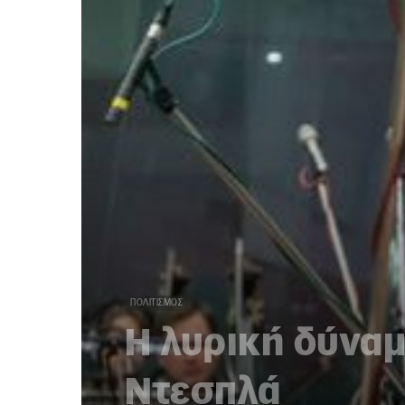
ΠΟΛΙΤΙΣΜΌΣ
Η λυρική δύναμ
Ντεσπλά