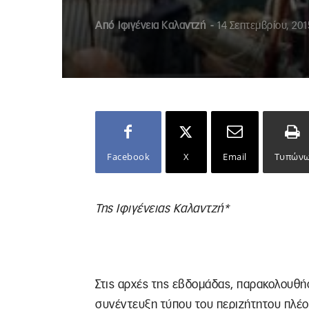
Από
Ιφιγένεια Καλαντζή
-
14 Σεπτεμβρίου, 201
Facebook
X
Email
Τυπών
Της Ιφιγένειας Καλαντζή*
Στις αρχές της εβδομάδας, παρακολουθή
συνέντευξη τύπου του περιζήτητου πλέ