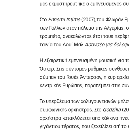
μας εκμυστηρεύτηκε ο εμπνευσμένος συν
Στο
Ennemi Intime
(2007),του Φλωράν Εμι
των Γάλλων στον πόλεμο της Αλγερίας, στ
τρομπέτα, ανακαλώντας έτσι τους περίφ
ταινία του Λουί Μαλ
Ασανσέρ για δολοφ
Η εξαιρετική εμπνευσμένη μουσική για 
Όσκαρ. Στις σύντομες ρυθμικές συνθέσει
σύμπαν του Γουές Άντερσον, η κυριαρχία
κεντρικής Ευρώπης, παραπέμπει στις συν
Το υπερθέαμα των χολυγουντιανών μπλο
συμφωνικής ορχήστρας. Στο
Godzilla
(20
ορχήστρα κατακλύζεται από χάλκινα πνευ
γιγάντιου τέρατος, που ξεχειλίζει απ’ τ