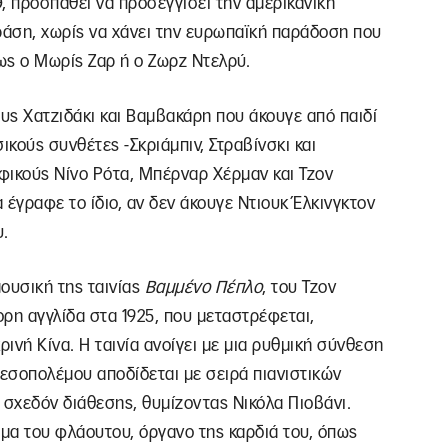
 προσπαθεί να προσεγγίσει την αμερικάνικη
ράση, χωρίς να χάνει την ευρωπαϊκή παράδοση που
ως ο Μωρίς Ζαρ ή ο Ζωρζ Ντελρύ.
ους Χατζιδάκι και Βαμβακάρη που άκουγε από παιδί
ικούς συνθέτες -Σκριάμπιν, Στραβίνσκι και
φικούς Νίνο Ρότα, Μπέρναρ Χέρμαν και Τζον
α έγραφε το ίδιο, αν δεν άκουγε Ντιουκ Έλκινγκτον
υ.
μουσική της ταινίας
Βαμμένο Πέπλο
, του Τζον
ρη αγγλίδα στα 1925, που μεταστρέφεται,
ινή Κίνα. Η ταινία ανοίγει με μια ρυθμική σύνθεση
μεσοπολέμου αποδίδεται με σειρά πιανιστικών
σχεδόν διάθεσης, θυμίζοντας Νικόλα Πιοβάνι.
ωμα του φλάουτου, όργανο της καρδιά του, όπως