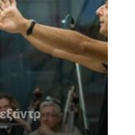
λεξάντρ