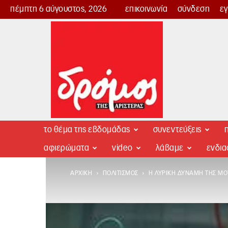
πέμπτη 6 αύγουστος, 2026
επικοινωνία
σύνδεση
ε
Δρόμος
της
Αριστεράς
το θέμα της εβδομάδας
συνεντεύξεις
π
αφιερώματα
video
λάβαμε
ενδι
ΑΡΧΙΚΉ
ΠΟΛΙΤΙΣΜΌΣ
Η ΛΥΡΙΚΉ ΔΎΝΑΜΗ ΤΗΣ ΜΟ