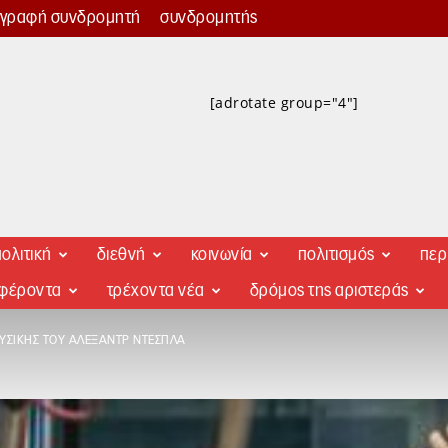
γγραφή συνδρομητή
συνδρομητής
[adrotate group="4"]
ολιτική
διεθνή
κοινωνία
πολιτισμός
περ
αφέροντα
τρέχοντα νέα
δρόμος της αριστεράς
ΥΣΙΚΉΣ ΤΟΥ ΑΛΕΞΆΝΤΡ ΝΤΕΣΠΛΆ