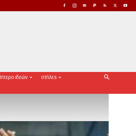
ίπτερο ιδεών
στήλες