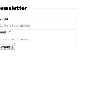
ewsletter
νομα:
mail:
*
Εγγραφή