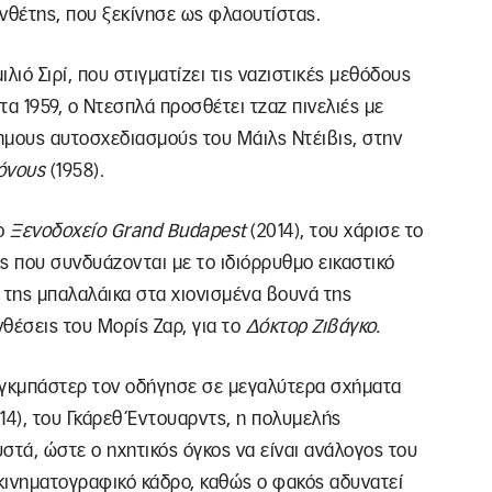
θέτης, που ξεκίνησε ως φλαουτίστας.
λιό Σιρί, που στιγματίζει τις ναζιστικές μεθόδους
α 1959, ο Ντεσπλά προσθέτει τζαζ πινελιές με
ημους αυτοσχεδιασμούς του Μάιλς Ντέιβις, στην
όνους
(1958).
το
Ξενοδοχείο Grand Budapest
(2014), του χάρισε το
ς που συνδυάζονται με το ιδιόρρυθμο εικαστικό
 της μπαλαλάικα στα χιονισμένα βουνά της
θέσεις του Μορίς Ζαρ, για το
Δόκτορ Ζιβάγκο.
γκμπάστερ τον οδήγησε σε μεγαλύτερα σχήματα
14), του Γκάρεθ Έντουαρντς, η πολυμελής
στά, ώστε ο ηχητικός όγκος να είναι ανάλογος του
ο κινηματογραφικό κάδρο, καθώς ο φακός αδυνατεί