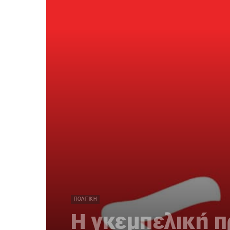
ΠΟΛΙΤΙΚΉ
H γκεμπελική π