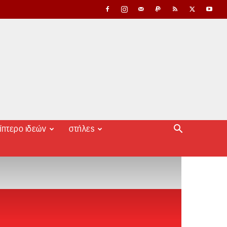
ίπτερο ιδεών
στήλες