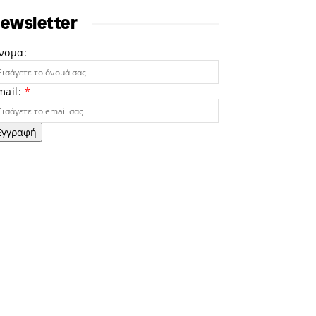
ewsletter
νομα:
mail:
*
Εγγραφή