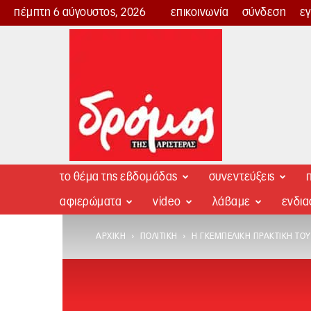
πέμπτη 6 αύγουστος, 2026
επικοινωνία
σύνδεση
ε
Δρόμος
της
Αριστεράς
το θέμα της εβδομάδας
συνεντεύξεις
π
αφιερώματα
video
λάβαμε
ενδι
ΑΡΧΙΚΉ
ΠΟΛΙΤΙΚΉ
H ΓΚΕΜΠΕΛΙΚΉ ΠΡΑΚΤΙΚΉ ΤΟ