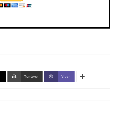
l
Τυπώνω
Viber