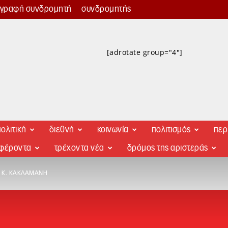
γγραφή συνδρομητή
συνδρομητής
[adrotate group="4"]
ολιτική
διεθνή
κοινωνία
πολιτισμός
περ
αφέροντα
τρέχοντα νέα
δρόμος της αριστεράς
Υ Κ. ΚΑΚΛΑΜΆΝΗ