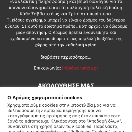
Εναλλακτική πληροφόρηση και βήμα διαλόγου για τα
κοινωνικά κινήματα και τη συλλογική πολιτική δράση.
Κάθε Σάββατο έως και Τρίτη στα περίπτερα.
Τι είδους εγχείρημα μπορεί να είναι ο Δρόμος του δεύτερου
κύκλου; Σε αυτό το ερώτημα πρέπει, κατ’ αρχάς, να δώσουμε
μιαν απάντηση. Ο Δρόμος πρέπει ενσυνείδητα και
σχεδιασμένα να προσδιοριστεί ως συμβολή διεξόδου της
χώρας από την καθολική κρίση.
διαβάστε περισσότερα...
Επικοινωνία:
info@edromos.gr
ΑΚΟΛΟΥΘΗΣΕ ΜΑΣ
Ο Δρόμος χρησιμοποιεί cookies
Χρησιμοποιούμε cookies στην ιστοσελίδα μας για να
βελτιώσουμε την εμπειρία περιήγησης και να
καταγράφουμε τις προτιμήσεις σας όταν επισκέπτεστε
ξανά το edromos.gr. Κλικάροντας στο "Αποδοχή όλων",
συναινείτε στη χρήση όλων των cookies. Παρόλαυτα,
Εγγραφή συνδρομητή
Πολιτική
Διεθνή
Κοινωνία
μπορείτε να επισκεφθείτε τις "Ρυθμίσεις Cookies" για να