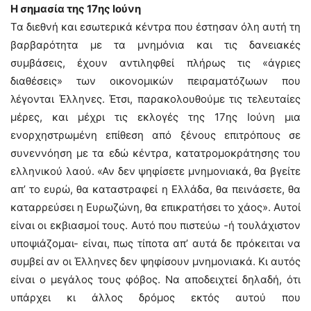
Η σημασία της 17ης Ιούνη
Τα διεθνή και εσωτερικά κέντρα που έστησαν όλη αυτή τη
βαρβαρότητα με τα μνημόνια και τις δανειακές
συμβάσεις, έχουν αντιληφθεί πλήρως τις «άγριες
διαθέσεις» των οικονομικών πειραματόζωων που
λέγονται Έλληνες. Έτσι, παρακολουθούμε τις τελευταίες
μέρες, και μέχρι τις εκλογές της 17ης Ιούνη μια
ενορχηστρωμένη επίθεση από ξένους επιτρόπους σε
συνεννόηση με τα εδώ κέντρα, κατατρομοκράτησης του
ελληνικού λαού. «Αν δεν ψηφίσετε μνημονιακά, θα βγείτε
απ’ το ευρώ, θα καταστραφεί η Ελλάδα, θα πεινάσετε, θα
καταρρεύσει η Ευρωζώνη, θα επικρατήσει το χάος». Αυτοί
είναι οι εκβιασμοί τους. Αυτό που πιστεύω -ή τουλάχιστον
υποψιάζομαι- είναι, πως τίποτα απ’ αυτά δε πρόκειται να
συμβεί αν οι Έλληνες δεν ψηφίσουν μνημονιακά. Κι αυτός
είναι ο μεγάλος τους φόβος. Να αποδειχτεί δηλαδή, ότι
υπάρχει κι άλλος δρόμος εκτός αυτού που