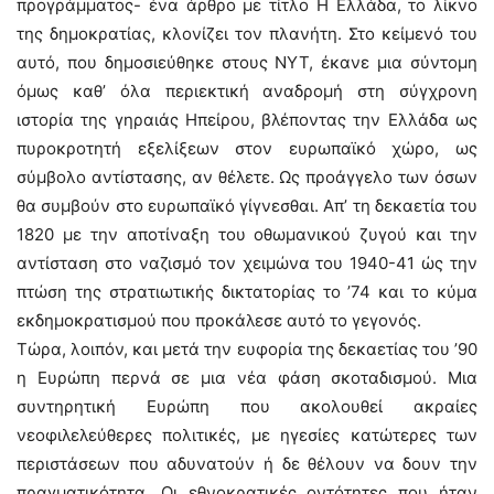
προγράμματος- ένα άρθρο με τίτλο Η Ελλάδα, το λίκνο
της δημοκρατίας, κλονίζει τον πλανήτη. Στο κείμενό του
αυτό, που δημοσιεύθηκε στους NYT, έκανε μια σύντομη
όμως καθ’ όλα περιεκτική αναδρομή στη σύγχρονη
ιστορία της γηραιάς Ηπείρου, βλέποντας την Ελλάδα ως
πυροκροτητή εξελίξεων στον ευρωπαϊκό χώρο, ως
σύμβολο αντίστασης, αν θέλετε. Ως προάγγελο των όσων
θα συμβούν στο ευρωπαϊκό γίγνεσθαι. Απ’ τη δεκαετία του
1820 με την αποτίναξη του οθωμανικού ζυγού και την
αντίσταση στο ναζισμό τον χειμώνα του 1940-41 ώς την
πτώση της στρατιωτικής δικτατορίας το ’74 και το κύμα
εκδημοκρατισμού που προκάλεσε αυτό το γεγονός.
Τώρα, λοιπόν, και μετά την ευφορία της δεκαετίας του ’90
η Ευρώπη περνά σε μια νέα φάση σκοταδισμού. Μια
συντηρητική Ευρώπη που ακολουθεί ακραίες
νεοφιλελεύθερες πολιτικές, με ηγεσίες κατώτερες των
περιστάσεων που αδυνατούν ή δε θέλουν να δουν την
πραγματικότητα. Οι εθνοκρατικές οντότητες που ήταν