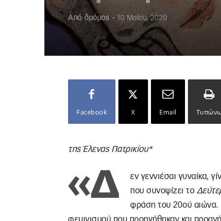
Από
δρόμος
-
10 Μαΐου, 2020
Facebook
X
Email
Τυπών
της Έλενας Πατρικίου*
«Δ
εν γεννιέσαι γυναίκα, γ
που συνοψίζει το
Δεύτε
φράση του 20ού αιώνα. 
φεμινισμού που προηγήθηκαν και προανήγ