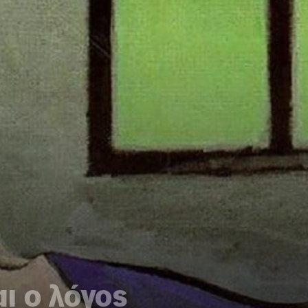
ι ο λόγος