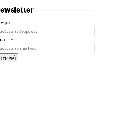
ewsletter
νομα:
mail:
*
Εγγραφή