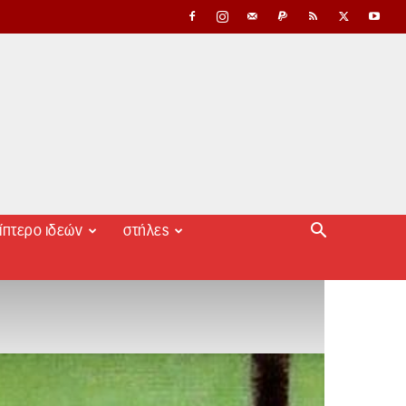
ίπτερο ιδεών
στήλες