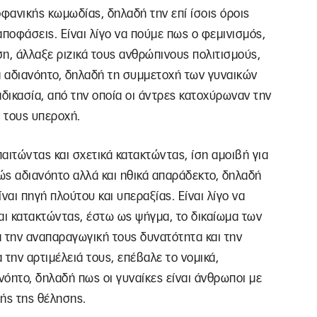
οφανικής κωμωδίας, δηλαδή την επί ίσοις όροις
αποφάσεις. Είναι λίγο να πούμε πως ο φεμινισμός,
η, άλλαξε ριζικά τους ανθρώπινους πολιτισμούς,
α αδιανόητο, δηλαδή τη συμμετοχή των γυναικών
ιαδικασία, από την οποία οι άντρες κατοχύρωναν την
ή τους υπεροχή.
παιτώντας και σχετικά κατακτώντας, ίση αμοιβή για
λώς αδιανόητο αλλά και ηθικά απαράδεκτο, δηλαδή
ναι πηγή πλούτου και υπεραξίας. Είναι λίγο να
αι κατακτώντας, έστω ως ψήγμα, το δικαίωμα των
 την αναπαραγωγική τους δυνατότητα και την
α την αρτιμέλειά τους, επέβαλε το νομικά,
νόητο, δηλαδή πως οι γυναίκες είναι άνθρωποι με
ής της θέλησης.