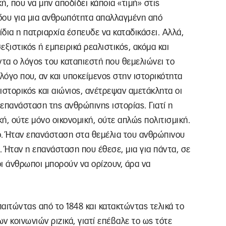
ή, που να μην αποδίδει κάποια «τιμή» στις
οδου για μια ανθρωπότητα απαλλαγμένη από
ίδια η πατριαρχία έσπευδε να καταδικάσει. Αλλά,
ξιστικός ή εμπειρικά ρεαλιστικός, ακόμα και
ντα ο λόγος του καταπιεστή που θεμελιώνει το
λόγο που, αν και υποκείμενος στην ιστορικότητα
νιστορικός και αιώνιος, ανέτρεψαν αμετάκλητα οι
 επανάσταση της ανθρώπινης ιστορίας. Γιατί η
ή, ούτε μόνο οικονομική, ούτε απλώς πολιτισμική.
ο. Ήταν επανάσταση στα θεμέλια του ανθρώπινου
. Ήταν η επανάσταση που έθεσε, μια για πάντα, σε
ι άνθρωποι μπορούν να ορίζουν, άρα να
παιτώντας από το 1848 και κατακτώντας τελικά το
 κοινωνιών ριζικά, γιατί επέβαλε το ως τότε