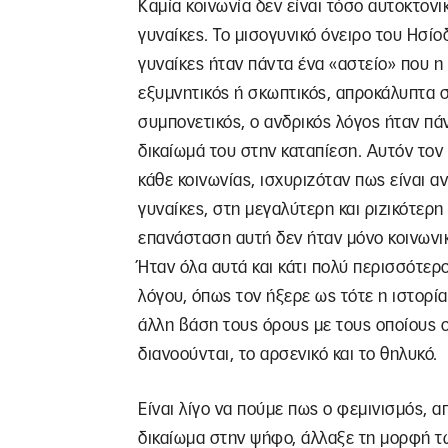
Καμία κοινωνία δεν είναι τόσο αυτοκτονικ
γυναίκες. Το μισογυνικό όνειρο του Ησί
γυναίκες ήταν πάντα ένα «αστείο» που η 
εξυμνητικός ή σκωπτικός, απροκάλυπτα σε
συμπονετικός, ο ανδρικός λόγος ήταν πά
δικαίωμά του στην καταπίεση. Αυτόν τον 
κάθε κοινωνίας, ισχυριζόταν πως είναι α
γυναίκες, στη μεγαλύτερη και ριζικότερη
επανάσταση αυτή δεν ήταν μόνο κοινωνικ
Ήταν όλα αυτά και κάτι πολύ περισσότερ
λόγου, όπως τον ήξερε ως τότε η ιστορία
άλλη βάση τους όρους με τους οποίους ο
διανοούνται, το αρσενικό και το θηλυκό.
Είναι λίγο να πούμε πως ο φεμινισμός, α
δικαίωμα στην ψήφο, άλλαξε τη μορφή των