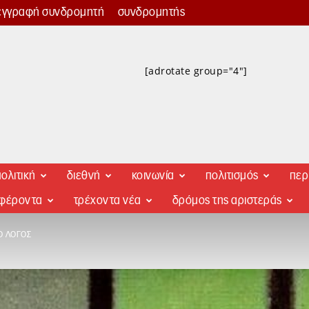
εγγραφή συνδρομητή
συνδρομητής
[adrotate group="4"]
ολιτική
διεθνή
κοινωνία
πολιτισμός
περ
αφέροντα
τρέχοντα νέα
δρόμος της αριστεράς
Ο ΛΌΓΟΣ