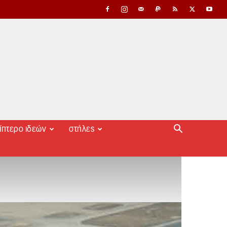
ίπτερο ιδεών
στήλες