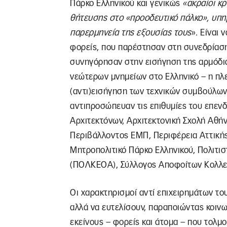
Πάρκο Ελληνικού και γενικώς
«ακραίοι κρ
θήτευσης στο «προοδευτικό πάλκο», υπη
παρερμηνεία της εξουσίας τους
». Είναι 
φορείς, που παρέστησαν στη συνεδρίασ
συνηγόρησαν στην εισήγηση της αρμόδι
νεώτερων μνημείων στο Ελληνικό – η πλ
(αντι)εισήγηση των τεχνικών συμβούλων 
αντιπροσώπευαν τις επιθυμίες του επενδυ
Αρχιτεκτόνων, Αρχιτεκτονική Σχολή Αθή
Περιβάλλοντος ΕΜΠ, Περιφέρεια Αττικής
Μητροπολιτικό Πάρκο Ελληνικού, Πολιτι
(ΠΟΛΚΕΟΑ), Σύλλογος Αποφοίτων Κολλε
Οι χαρακτηρισμοί αντί επιχειρημάτων το
αλλά να ευτελίσουν, παραποιώντας κοινων
εκείνους – φορείς και άτομα – που τολμο