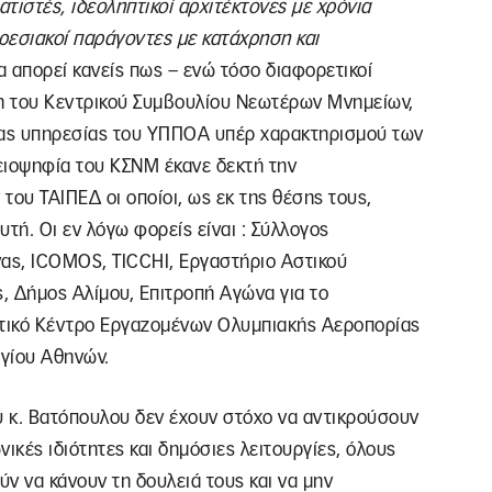
ατιστές, ιδεοληπτικοί αρχιτέκτονες με χρόνια
ρεσιακοί παράγοντες με κατάχρηση και
να απορεί κανείς πως – ενώ τόσο διαφορετικοί
η του Κεντρικού Συμβουλίου Νεωτέρων Μνημείων,
ας υπηρεσίας του ΥΠΠΟΑ υπέρ χαρακτηρισμού των
ειοψηφία του ΚΣΝΜ έκανε δεκτή την
του ΤΑΙΠΕΔ οι οποίοι, ως εκ της θέσης τους,
τή. Οι εν λόγω φορείς είναι : Σύλλογος
νας, ICOMOS, TICCHI, Εργαστήριο Αστικού
, Δήμος Αλίμου, Επιτροπή Αγώνα για το
στικό Κέντρο Εργαζομένων Ολυμπιακής Αεροπορίας
γίου Αθηνών.
υ κ. Βατόπουλου δεν έχουν στόχο να αντικρούσουν
ικές ιδιότητες και δημόσιες λειτουργίες, όλους
ύν να κάνουν τη δουλειά τους και να μην