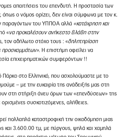
ννομες απαιτήσεις του επενδυτή. Η προστασία των
 όπως ο νόμος ορίζει, δεν είναι σύμφωνα με τον κ.
ν παραγόντων του ΥΠΠΟΑ αλλά
«κατάχρηση και
πό «
να προκαλέσουν ανήκεστο βλάβη στην
, τον αδήλωτο στόχο τους : «
δηλητηρίαση
ης προσκομμάτων».
Η επιστήμη οφείλει να
ρεσία επιχειρηματικών συμφερόντων !!
ό Πάρκο στο Ελληνικό, που ασχολούμαστε με το
υμούμε – με την ευκαιρία της ανάδειξής μας στη
ουν στη στήριξη άνευ όρων των «επενδύσεων» της
 ορισμένες συσκοτιζόμενες, αλήθειες.
ωρεί πολλαπλά καταστροφική την οικοδόμηση μιας
 και 3.600.00 τμ, με πύργους, ψηλά και χαμηλά