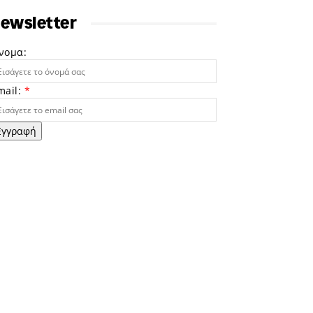
ewsletter
νομα:
mail:
*
Εγγραφή