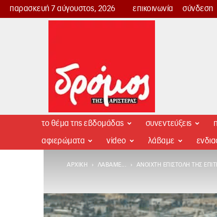
παρασκευή 7 αύγουστος, 2026
επικοινωνία
σύνδεση
Δρόμος
της
Αριστεράς
το θέμα της εβδομάδας
συνεντεύξεις
π
αφιερώματα
video
λάβαμε
ενδι
ΑΡΧΙΚΉ
ΛΆΒΑΜΕ...
ΑΝΟΙΧΤΉ ΕΠΙΣΤΟΛΉ ΤΗΣ ΕΠΙ