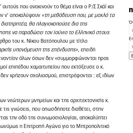
αυτούς που ανακινούν το θέμα είναι ο Ρ/Σ Σκάϊ και
n
αν ν’ αποκαλύψουν
«τη μεθόδευση που, με μοχλό τα
Ό
 διατηρητέα, θα πλαγιοκοπούσε δια της
σης να παραδώσει τον Ιούνιο το Ελληνικό στους
E
ρθρο του κ. Νίκου Βατόπουλου με τίτλο
ιαρκής υπονόμευση της επένδυσης»,
επειδή
 εναντίον όλων όσων δεν «συμμορφώνονται προς
σμοί επιπέδου χαμαιτυπείου που εκτόξευσε ο κ.
 δεν χρήζουν σχολιασμού, επιστρέφονται : εξ ιδίων
ων νεώτερων μνημείων και της αρχιτεκτονικής κ.
ε τις γνώσεις, που οπωσδήποτε διαθέτει, στην
ντας την οδό της συνωμοσιολογίας, αποκαλύπτει
επωνύμως η Επιτροπή Αγώνα για το Μητροπολιτικό