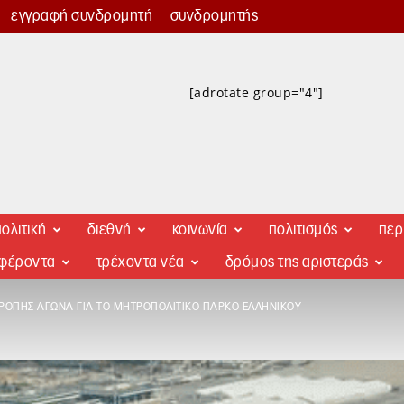
εγγραφή συνδρομητή
συνδρομητής
[adrotate group="4"]
ολιτική
διεθνή
κοινωνία
πολιτισμός
περ
αφέροντα
τρέχοντα νέα
δρόμος της αριστεράς
ΤΡΟΠΉΣ ΑΓΏΝΑ ΓΙΑ ΤΟ ΜΗΤΡΟΠΟΛΙΤΙΚΌ ΠΆΡΚΟ ΕΛΛΗΝΙΚΟΎ