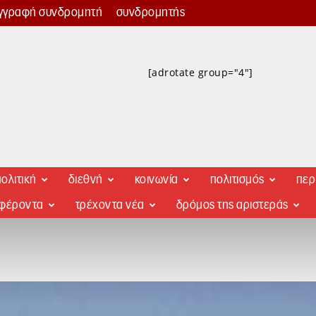
γγραφή συνδρομητή
συνδρομητής
[adrotate group="4"]
ολιτική
διεθνή
κοινωνία
πολιτισμός
περ
αφέροντα
τρέχοντα νέα
δρόμος της αριστεράς