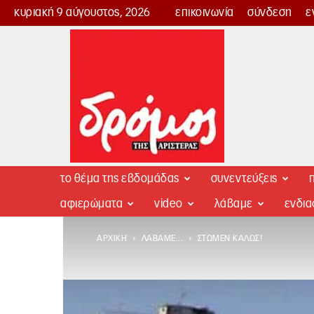
κυριακή 9 αύγουστος, 2026
επικοινωνία
σύνδεση
ε
Δρόμος
της
Αριστεράς
το θέμα της εβδομάδας
συνεντεύξεις
π
αφιερώματα
video
λάβαμε
ενδι
ΑΡΧΙΚΉ
ΛΆΒΑΜΕ...
ΣΤΏΜΕΝ ΚΑΛΏΣ!