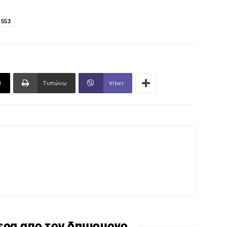
 553
l
Τυπώνω
Viber