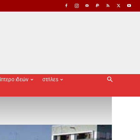
ίπτερο ιδεών
στήλες