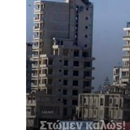
ΛΆΒΑΜΕ...
Στώμεν καλώς!