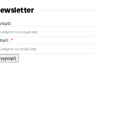
ewsletter
νομα:
mail:
*
Εγγραφή