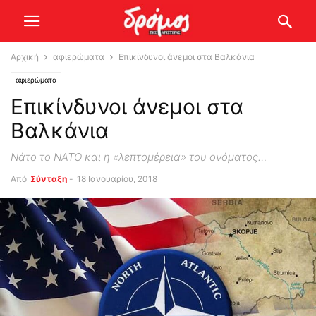
Αρχική
αφιερώματα
Επικίνδυνοι άνεμοι στα Βαλκάνια
αφιερώματα
Επικίνδυνοι άνεμοι στα
Βαλκάνια
Νάτο το ΝΑΤΟ και η «λεπτομέρεια» του ονόματος…
Από
Σύνταξη
-
18 Ιανουαρίου, 2018